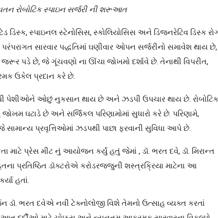
યતન
રોબોટિક
સ્પાઇન
સર્જરી
ની
શરૂઆત
ડ ડિસ્ક, સ્પાઇનલ સ્ટેનોસિસ, સ્કોલિયોસિસ અને ડિજનરેટિવ ડિસ્ક રો
છે. પરંપરાગત સારવાર પદ્ધતિમાં ઘણીવાર ઓપન સર્જરીનો સમાવેશ થાય છે,
ૂર પડે છે, જે ગૂંચવણો ના ઊંચા જોખમો દર્શાવે છે. તેનાથી વિપરીત,
ક ઉકેલ પ્રદાન કરે છે.
નાથી પેશીઓને ઓછું નુકસાન થાય છે અને ઝડપી ઉપચાર થાય છે. રોબોટિ
જોખમ ઘટાડે છે અને સર્જિકલ પરિણામોમાં સુધારો કરે છે. પરિણામે,
, જે સામાન્ય પ્રવૃત્તિઓમાં ઝડપથી પાછા ફરવાની સુવિધા આપે છે.
 માટે પ્રેસ મીટ નું આયોજન કર્યું હતું જેમાં , ડૉ. ભરત દવે, ડૉ. મિરાન્ત
હિતના પ્રતિષ્ઠિત ડૉક્ટરોએ કરોડરજ્જુની શસ્ત્રક્રિયા માટેના આ
્યા હતાં.
જન ડૉ. ભરત દવેએ નવી ટેક્નોલોજી વિશે તેમનો ઉત્સાહ વ્યક્ત કરતાં
ી રજૂઆત દર્દીઓ માટે ચોક્કસ અને ન્યૂનતમ આક્રમક સારવારના વિકલ્પો