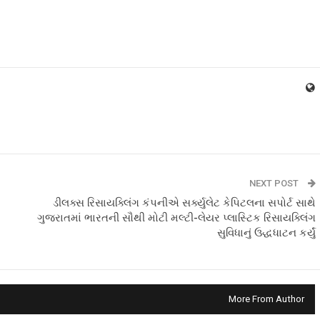
NEXT POST
ડીલક્સ રિસાયક્લિંગ કંપનીએ સર્ક્યુલેટ કેપિટલના સપોર્ટ સાથે
ગુજરાતમાં ભારતની સૌથી મોટી મલ્ટી-લેયર પ્લાસ્ટિક રિસાયક્લિંગ
સુવિધાનું ઉદ્ધધાટન કર્યું
More From Author