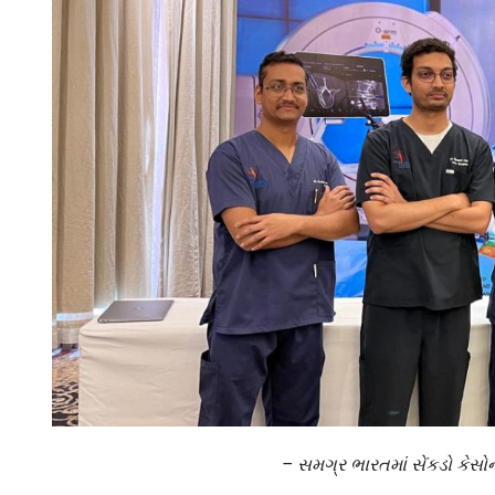
–
સમગ્ર
ભારતમાં
સેંકડો
કેસો