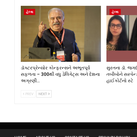
હેલ્થ
હેલ્થ
ડૉક્ટરપ્રેન્યોર કોન્ફરન્સને અભૂતપૂર્વ
સુરતના ડૉ. જગ
સફળતા – 300થી વધુ ડેલિગેટ્સ અને દેશના
તબીબોને સસ્પેન
અગ્રણી…
હાઈકોર્ટનો સ્ટે
PREV
NEXT