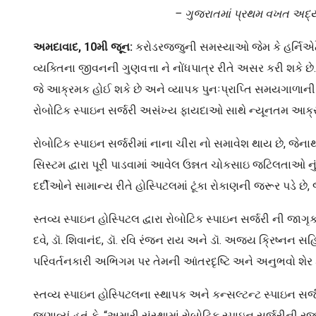
– ⁠
ગુજરાતમાં
પ્રથમ
વખત
અદ્
અમદાવાદ
, 10
મી
જૂન
:
કરોડરજ્જુની સમસ્યાઓ જેમ કે હર્નિએટે
વ્યક્તિના જીવનની ગુણવત્તા ને નોંધપાત્ર રીતે અસર કરી શકે 
જે આક્રમક હોઈ શકે છે અને વ્યાપક પુનઃપ્રાપ્તિ સમયગાળાની જર
રોબોટિક સ્પાઇન સર્જરી અસંખ્ય ફાયદાઓ સાથે ન્યૂનતમ આક્રમ
રોબોટિક સ્પાઇન સર્જરીમાં નાના ચીરા નો સમાવેશ થાય છે, જે
સિસ્ટમ દ્વારા પૂરી પાડવામાં આવેલ ઉન્નત ચોકસાઇ જટિલતાઓ નું 
દર્દીઓને સામાન્ય રીતે હોસ્પિટલમાં ટૂંકા રોકાણની જરૂર પડે છે
સ્તવ્ય સ્પાઇન હોસ્પિટલ દ્વારા રોબોટિક સ્પાઇન સર્જરી ની જાગૃકતા
દવે, ડૉ. શિવાનંદ, ડૉ. રવિ રંજન રાય અને ડૉ. અજય ક્રિષ્નન સ
પરિવર્તનકારી અભિગમ પર તેમની આંતરદૃષ્ટિ અને અનુભવો શેર કર
સ્તવ્ય સ્પાઇન હોસ્પિટલના સ્થાપક અને કન્સલ્ટન્ટ સ્પાઇન સર્
જણાવ્યું હતું કે, “અમારી સંસ્થામાં રોબોટિક સ્પાઇન સર્જરીન