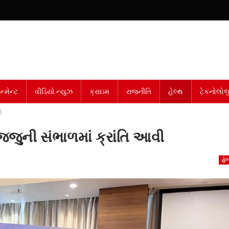
્મેન્ટ
વીડિયો ન્યુઝ
ક્રાઇમ
રાજનીતિ
હેલ્થ
ટેકનોલોજ
વી
જ્જુની સંભાળમાં ક્રાંતિ આવી
હેલ