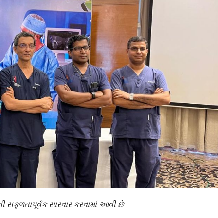
ની
સફળતાપૂર્વક
સારવાર
કરવામાં
આવી
છે