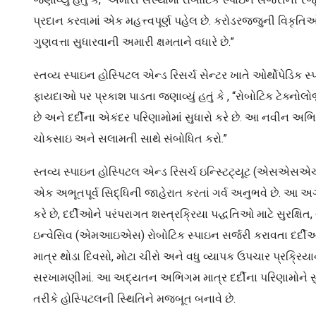
પ્રદાન કરવામાં એક મહત્ત્વપૂર્ણ પહેલ છે. કરોડરજ્જુની વિકૃ
ગુણવત્તા સુધારવાની અમારી ક્ષમતાને વધારે છે.”
સ્તવ્ય સ્પાઇન હોસ્પિટલ એન્ડ રિસર્ચ સેન્ટર ખાતે ઓર્થોપેડિ
ફાયદાઓ પર પ્રકાશ પાડતા જણાવ્યું હતું કે , “રોબોટિક ટેક્નોલ
છે અને દર્દીના એકંદર પરિણામોમાં સુધારો કરે છે. આ નવીન
ચોકસાઇ અને સલામતી સાથે સંબોધિત કરો.”
સ્તવ્ય સ્પાઇન હોસ્પિટલ એન્ડ રિસર્ચ ઇન્સ્ટિટ્યૂટ (એસએસ
એક અભૂતપૂર્વ સિદ્ધિની જાહેરાત કરતાં ગર્વ અનુભવે છે. આ અ
કરે છે, દર્દીઓને પરંપરાગત શસ્ત્રક્રિયા પદ્ધતિઓ માટે સુરક્ષ
ઇન્વેસિવ (એમઆઇએસ) રોબોટિક સ્પાઇન સર્જરી કરાવતા દર્દીઓ સ
માત્ર થોડા દિવસો, મોટા ચીરો અને વધુ વ્યાપક ઉપચાર પ્રક્રિય
સરખામણીમાં. આ અદ્યતન અભિગમ માત્ર દર્દીના પરિણામોને સુધા
તરીકે હોસ્પિટલની સ્થિતિને મજબૂત બનાવે છે.