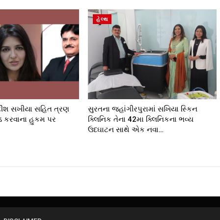
હેલ્થ
દીશ સખીયા સહિત ત્રણ
સુરતના જહાંગીરપુરામાં સખિયા સ્કિન
્ડ કરવાના હુકમ પર
ક્લિનિક તેના 42મા ક્લિનિકના ભવ્ય
ઉદઘાટન સાથે એક નવા…