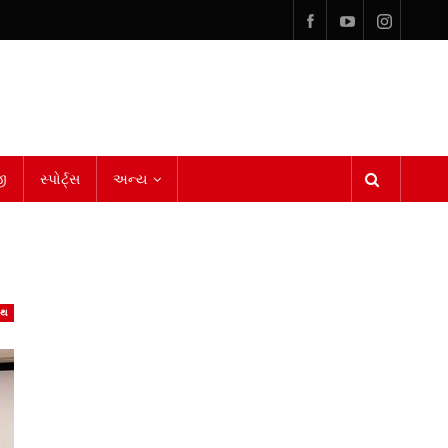
ી
સ્પોર્ટ્સ
અન્ય
્થ