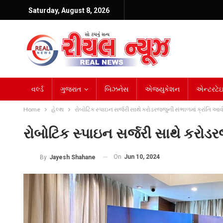
Saturday, August 8, 2026
વર્લ્ડ
ગુજરાત
બિઝનેસ
એજ્યુકેશન
એન્ટરટેઇન
Home
હેલ્થ
રોબોટિક સ્પાઇન સર્જરી સાથે કરોડરજ્જુની સંભાળમાં ક્રાંતિ આ
રોબોટિક સ્પાઇન સર્જરી સાથે કરોડર
On
Jun 10, 2024
By
Jayesh Shahane