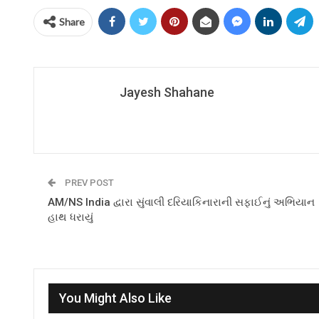
Share
Jayesh Shahane
PREV POST
AM/NS India દ્વારા સુંવાલી દરિયાકિનારાની સફાઈનું અભિયાન
હાથ ધરાયું
You Might Also Like