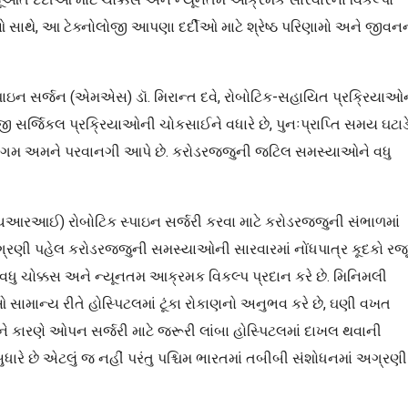
તિઓ સાથે, આ ટેક્નોલોજી આપણા દર્દીઓ માટે શ્રેષ્ઠ પરિણામો અને જીવન
ક સ્પાઇન સર્જન (એમએસ) ડૉ. મિરાન્ત દવે, રોબોટિક-સહાયિત પ્રક્રિયાઓ
ોજી સર્જિકલ પ્રક્રિયાઓની ચોકસાઈને વધારે છે, પુનઃપ્રાપ્તિ સમય ઘટાડ
 અભિગમ અમને પરવાનગી આપે છે. કરોડરજ્જુની જટિલ સમસ્યાઓને વધુ
એચઆરઆઈ) રોબોટિક સ્પાઇન સર્જરી કરવા માટે કરોડરજ્જુની સંભાળમાં
ગ્રણી પહેલ કરોડરજ્જુની સમસ્યાઓની સારવારમાં નોંધપાત્ર કૂદકો રજૂ
િત, વધુ ચોક્કસ અને ન્યૂનતમ આક્રમક વિકલ્પ પ્રદાન કરે છે. મિનિમલી
ામાન્ય રીતે હોસ્પિટલમાં ટૂંકા રોકાણનો અનુભવ કરે છે, ઘણી વખત
ાને કારણે ઓપન સર્જરી માટે જરૂરી લાંબા હોસ્પિટલમાં દાખલ થવાની
રે છે એટલું જ નહીં પરંતુ પશ્ચિમ ભારતમાં તબીબી સંશોધનમાં અગ્રણી