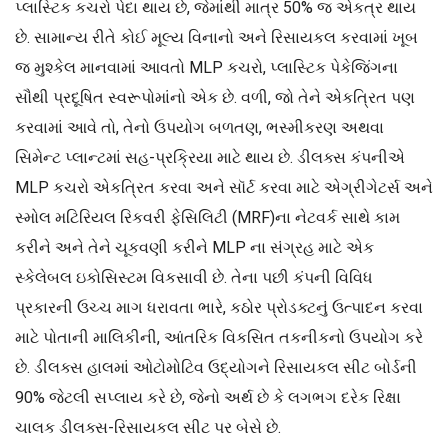
પ્લાસ્ટિક કચરો પેદા થાય છે, જેમાંથી માત્ર 50% જ એકત્ર થાય
છે. સામાન્ય રીતે કોઈ મૂલ્ય વિનાનો અને રિસાયકલ કરવામાં ખૂબ
જ મુશ્કેલ માનવામાં આવતો MLP કચરો, પ્લાસ્ટિક પેકેજિંગના
સૌથી પ્રદૂષિત સ્વરૂપોમાંનો એક છે. વળી, જો તેને એકત્રિત પણ
કરવામાં આવે તો, તેનો ઉપયોગ બળતણ, ભસ્મીકરણ અથવા
સિમેન્ટ પ્લાન્ટમાં સહ-પ્રક્રિયા માટે થાય છે. ડીલક્સ કંપનીએ
MLP કચરો એકત્રિત કરવા અને સૉર્ટ કરવા માટે એગ્રીગેટર્સ અને
સ્મોલ મટિરિયલ રિકવરી ફેસિલિટી (MRF)ના નેટવર્ક સાથે કામ
કરીને અને તેને ચૂકવણી કરીને MLP ના સંગ્રહ માટે એક
સ્કેલેબલ ઇકોસિસ્ટમ વિકસાવી છે. તેના પછી કંપની વિવિધ
પ્રકારની ઉચ્ચ માગ ધરાવતા ભારે, કઠોર પ્રોડક્ટનું ઉત્પાદન કરવા
માટે પોતાની માલિકીની, આંતરિક વિકસિત તકનીકનો ઉપયોગ કરે
છે. ડીલક્સ હાલમાં ઓટોમોટિવ ઉદ્યોગને રિસાયકલ સીટ બોર્ડની
90% જેટલી સપ્લાય કરે છે, જેનો અર્થ છે કે લગભગ દરેક રિક્ષા
ચાલક ડીલક્સ-રિસાયકલ સીટ પર બેસે છે.