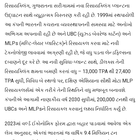
રિસાયક્લિંગ, ગુજરાતના સરીગામમાં નવા રિસાયક્લિંગ પ્લાન્ટના
ઉદ્ઘાટન સાથે વ્યૂહાત્મક વિસ્તરણ કરી રહી છે. 1999માં સ્થપાયેલી
આ કંપની ભારતની કચરાના વ્યવસ્થાપનની સમસ્યા માટે અનોખો
અભિગમ અપનાવી રહી છે અને UBC (યુઝ્ડ બેવરેજ કાર્ટન) અને
MLPs (મલ્ટિ-લેયર પ્લાસ્ટિક)ને રિસાયકલ કરવા માટે નવી
ટેકનોલોજી લાવવામાં અગ્રણી રહી છે, જે વધુ પડતા લેન્ડફિલ્સના
દબાણને દૂર કરે છે. આ નવી સુવિધા-પ્લાન્ટ સાથે, ડીલક્સ તેની
રિસાયક્લિંગ ક્ષમતા બમણી કરતાં વધુ – 13,000 TPA થી 27,400
TPA સુધી, વિવિઘ બે સ્થળો પર, દક્ષિણ એશિયાના સૌથી મોટા MLP
રિસાયકલર્સમાં એક તરીકે તેની સ્થિતિને વધુ મજબૂત બનાવશે.
કંપનીએ આગામી નાણાકીય વર્ષ 2030 સુધીમાં, 200,000 ટનથી વધુ
UBCs અને MLPsને રિસાયકલ કરવાનું લક્ષ્ય નિર્ધારિત કર્યું છે.
2023માં વર્લ્ડ ઈકોનોમિક ફોરમ દ્વારા બહાર પાડવામાં આવેલા એક
લેખ અનુસાર, એકલાં ભારતમાં જ વાર્ષિક 9.4 મિલિયન ટન