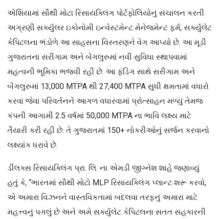
એશિયામાં સૌથી મોટા રિસાયક્લિંગ પોર્ટફોલિયોનું સંચાલન કરતી
અગ્રણી સર્ક્યુલર ઇકોનોમી ઇન્વેસ્ટમેન્ટ મેનેજમેન્ટ ફર્મ, સર્ક્યુલેટ
કેપિટલના ભંડોળે આ સાહસના વિસ્તરણને વેગ આપ્યો છે. આ મૂડી
ગુજરાતના સરીગામ અને બેંગલુરુમાં નવી સુવિધા સ્થાપવામાં
મહત્વની ભૂમિકા ભજવી રહી છે. આ ફંડિંગ સાથે સરીગામ અને
બેંગલુરુમાં 13,000 MTPA થી 27,400 MTPA સુધી ક્ષમતામાં વધારો
કરવા જેવા પરિવર્તનને આગળ વધારવામાં પ્રોત્સાહન મળ્યું તેમજ
કંપની આગામી 2.5 વર્ષમાં 50,000 MTPA ના ભાવિ લક્ષ્ય માટે
તૈયારી કરી રહી છે. તે ગુજરાતમાં 150+ નોકરીઓનું સર્જન કરવાનો
લક્ષ્યાંક ધરાવે છે.
ડીલક્સ રિસાયક્લિંગ પ્રા. લિ. ના એમડી જીગ્નેશ શાહે જણાવ્યું
હતું કે, “ભારતમાં સૌથી મોટો MLP રિસાયક્લિંગ પ્લાન્ટ શરૂ કરવો,
એ અમારા વિઝનને વાસ્તવિકતામાં બદલવા તરફનું અમારા માટે
મહત્ત્વનું પગલું છે અને અમે સર્ક્યુલેટ કેપિટલના સતત સહકારની