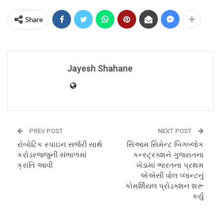
Share
Jayesh Shahane
PREV POST
NEXT POST
રોબોટિક સ્પાઇન સર્જરી સાથે
સિઆમ સિમેન્ટ બિગબ્લોક
કરોડરજ્જુની સંભાળમાં
કન્સ્ટ્રક્શને ગુજરાતના
ક્રાંતિ આવી
ખેડામાં ભારતના પ્રથમ
એએસી વોલ પ્લાન્ટનું
કોમર્શિયલ પ્રોડક્શન શરૂ
કર્યું