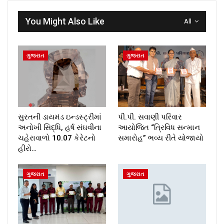
You Might Also Like
All
ગુજરાત
ગુજરાત
સુરતની ડાયમંડ ઇન્ડસ્ટ્રીમાં
પી.પી. સવાણી પરિવાર
અનોખી સિદ્ધિ, હર્ષ સંઘવીના
આયોજિત “ત્રિવિધ સન્માન
ચહેરાવાળો 10.07 કેરેટનો
સમારોહ” ભવ્ય રીતે યોજાયો
હીરો…
ગુજરાત
ગુજરાત