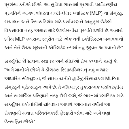
પ્રશંસા કરીએ છીએ. આ સુવિધા ભારતમાં પ્રભાવી પર્યાવરણીય
પ્રગતિને આગળ વધારતા મલ્ટી-લેયર પ્લાસ્ટિક (MLP) ના સંગ્રહ,
સંચાલન અને રિસાયક્લિંગ માટે પર્યાવરણને અનુકૂળ ઉકેલો
વિકસાવવા તરફ અમારા માટે ઉલ્લેખનીય પ્રગતિ દર્શાવે છે. અમારો
ધ્યેય MLP કચરાના સ્ત્રોત માટે એક નવી ઇકોસિસ્ટમ બનાવવાનો
અને તેને ઉચ્ચ મૂલ્યની એપ્લિકેશન્સમાં નવું જીવન આપવાનો છે.”
સર્ક્યુલેટ કેપિટલના સ્થાપક અને સીઈઓ રોબ કપ્લાને કહ્યું કે,
“અમે માનીએ છીએ કે ડીલક્સ રિસાયક્લિંગનું નવું બજાર-
આધારિત સોલ્યુશન, જે સામાન્ય રીતે હાર્ડ-ટુ-રિસાયકલ MLPના
સંગ્રહને પ્રોત્સાહન આપે છે, તે નોંધપાત્ર હકારાત્મક પર્યાવરણીય
અને સામાજિક પરિણામો તરફ દોરી જશે, જે ભારતમાં પ્લાસ્ટિક માટે
સર્ક્યુંલર ઇકોનોમીમાં યોગદાન આપશે. આવનારા વર્ષોમાં આ
રોકાણથી થનારા પરિવર્તનકારી ફેરફારો જોવા માટે અમે ઘણાં
ઉત્સાહિત છીએ.”