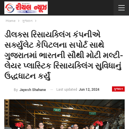
Home
ગુજરાત
ડીલક્સ રિસાયક્લિંગ કંપનીએ
સર્ક્યુલેટ કેપિટલના સપોર્ટ સાથે
ગુજરાતમાં ભારતની સૌથી મોટી મલ્ટી-
લેયર પ્લાસ્ટિક રિસાયક્લિંગ સુવિધાનું
ઉદ્ધધાટન કર્યું
ગુજરાત
Last updated
Jun 12, 2024
By
Jayesh Shahane