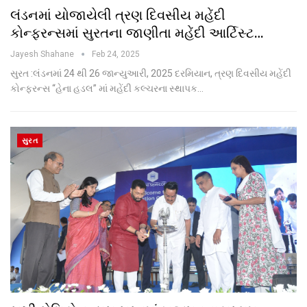
લંડનમાં યોજાયેલી ત્રણ દિવસીય મહેંદી
કોન્ફરન્સમાં સુરતના જાણીતા મહેંદી આર્ટિસ્ટ…
Jayesh Shahane
Feb 24, 2025
સુરત :લંડનમાં 24 થી 26 જાન્યુઆરી, 2025 દરમિયાન, ત્રણ દિવસીય મહેંદી
કોન્ફરન્સ “હેના હડલ” માં મહેંદી કલ્ચરના સ્થાપક…
સુરત