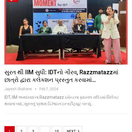
સુરત થી IIM સુધી: IDTનો ગૌરવ, Razzmatazzમાં
છાત્રો દ્વારા કલેક્શન પ્રસ્તુત કરવામાં…
Jayesh Shahane
Feb 7, 2024
IDT, IIM અમદાવાદના Razzmatazz ઇવેન્ટના ફાઇનલ રાઉંડમાં સિલેક્ટ
થવાના બાદ, સુરતનું પ્રથમ ડિઝાઇન ઇન્સ્ટીટ્યૂટ બન્યું…
1
2
3
…
10
NEXT