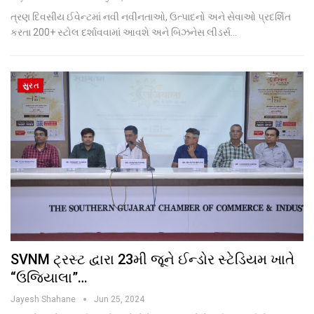
ત્રણ દિવસીય ઈવેન્ટમાં નવી નવીનતાઓ, ઉત્પાદનો અને સેવાઓ પ્રદર્શિત
કરતા 200+ સ્ટોલ દર્શાવવામાં આવશે અને બિઝનેસ લીડર્સ…
સુરત
SVNM ટ્રસ્ટ દ્વારા 23મી જૂને ઈન્ડોર સ્ટેડિયમ ખાતે
“ઉજિયાલા”…
Jayesh Shahane
Jun 25, 2024