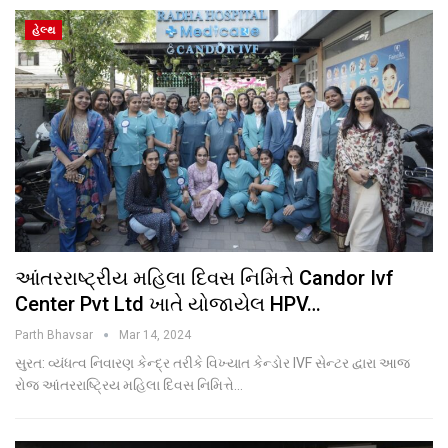
હેલ્થ
આંતરરાષ્ટ્રીય મહિલા દિવસ નિમિત્તે Candor Ivf
Center Pvt Ltd ખાતે યોજાયેલ HPV…
Parth Bhavsar
Mar 14, 2024
સુરત: વ્યંધત્વ નિવારણ કેન્દ્ર તરીકે વિખ્યાત કેન્ડોર IVF સેન્ટર દ્વારા આજ
રોજ આંતરરાષ્ટ્રિય મહિલા દિવસ નિમિત્તે…