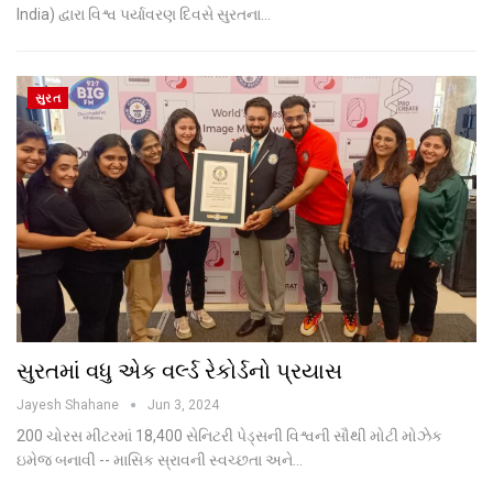
India) દ્વારા વિશ્વ પર્યાવરણ દિવસે સુરતના…
સુરત
સુરતમાં વધુ એક વર્લ્ડ રેકોર્ડનો પ્રયાસ
Jayesh Shahane
Jun 3, 2024
200 ચોરસ મીટરમાં 18,400 સેનિટરી પેડ્સની વિશ્વની સૌથી મોટી મોઝેક
ઇમેજ બનાવી -- માસિક સ્રાવની સ્વચ્છતા અને…