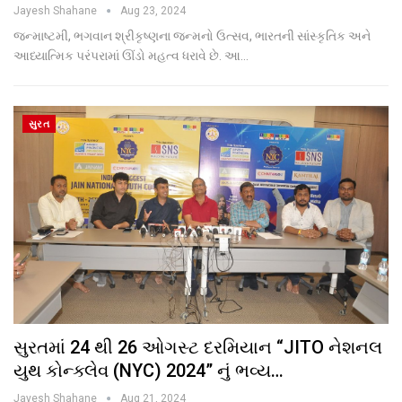
Jayesh Shahane
Aug 23, 2024
જન્માષ્ટમી, ભગવાન શ્રીકૃષ્ણના જન્મનો ઉત્સવ, ભારતની સાંસ્કૃતિક અને
આધ્યાત્મિક પરંપરામાં ઊંડો મહત્વ ધરાવે છે. આ…
સુરત
સુરતમાં 24 થી 26 ઓગસ્ટ દરમિયાન “JITO નેશનલ
યુથ કોન્ક્લેવ (NYC) 2024” નું ભવ્ય…
Jayesh Shahane
Aug 21, 2024