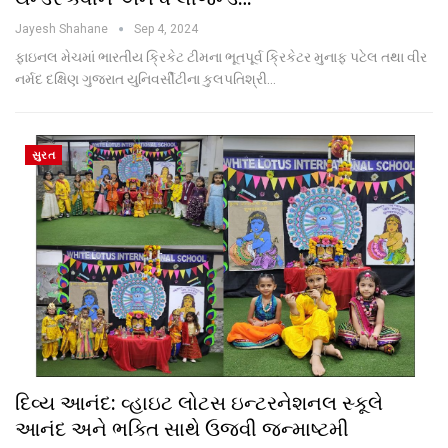
Jayesh Shahane
Sep 4, 2024
ફાઇનલ મેચમાં ભારતીય ક્રિકેટ ટીમના ભૂતપૂર્વ ક્રિકેટર મુનાફ પટેલ તથા વીર
નર્મદ દક્ષિણ ગુજરાત યુનિવર્સીટીના કુલપતિશ્રી…
સુરત
દિવ્ય આનંદ: વ્હાઇટ લોટસ ઇન્ટરનેશનલ સ્કૂલે
આનંદ અને ભક્તિ સાથે ઉજવી જન્માષ્ટમી