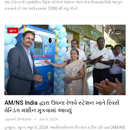
આ ઈવેન્ટનો પ્રાથમિક ઉદ્દેશ લોકોને અંધત્વ અને તેના નિવારણ વિશે જાગૃત
કરવાનો છે આ કાર્યક્રમમાં 7,000 થી વધુ લોકો…
સુરત
AM/NS India દ્વારા ઉધના રેલવે સ્ટેશન ખાતે રિવર્સ
વેન્ડિંગ મશીન મુકવામાં આવ્યું
Jayesh Shahane
Jun 6, 2024
હજીરા : સુરત, જૂન 6, 2024: આર્સેલરમિત્તલ નિપ્પોન સ્ટીલ ઇન્ડિયા (AM/NS