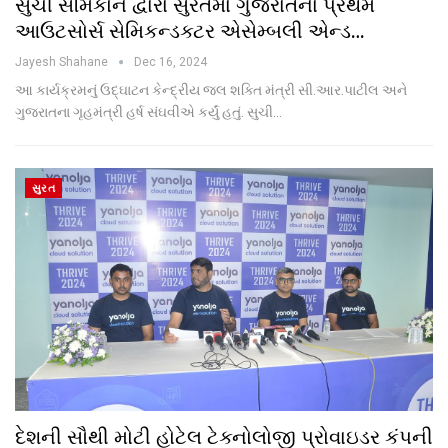
સુચી સેમિકોન દ્વારા સુરતમાં ગુજરાતના પ્રથમ
આઉટસોર્સ સેમિકન્ડક્ટર એસેમ્બલી એન્ડ…
Jayesh Shahane
Dec 16, 2024
આ કાર્યક્રમનું ઉદ્ઘાટન કેન્દ્રીય જલ શક્તિ મંત્રી સી.આર.પાટીલ અને
ગુજરાતના ગૃહમંત્રી હર્ષ સંઘવીએ કર્યું હતું. સુચી…
સુરત
દેશની સૌથી મોટી હોટેલ ટેક્નોલોજી પ્રોવાઇડર કંપની