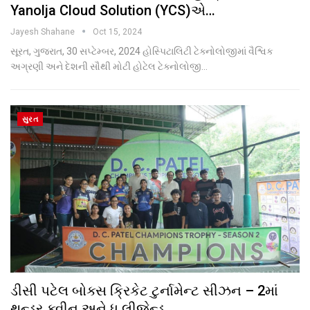
Yanolja Cloud Solution (YCS)એ…
Jayesh Shahane
Oct 15, 2024
સૂરત, ગુજરાત, 30 સપ્ટેમ્બર, 2024 હોસ્પિટાલિટી ટેક્નોલોજીમાં વૈશ્વિક
અગ્રણી અને દેશની સૌથી મોટી હોટેલ ટેક્નોલોજી
…
સુરત
ડીસી પટેલ બોક્સ ક્રિકેટ ટુર્નામેન્ટ સીઝન – 2માં
થન્ડર ક્વીન અને ધ લીજેન્ડ…