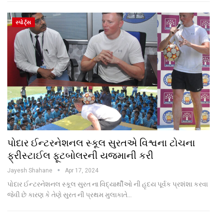
સ્પોર્ટ્સ
પોદાર ઈન્ટરનેશનલ સ્કૂલ સુરતએ વિશ્વના ટોચના
ફ્રીસ્ટાઈલ ફૂટબોલરની યજમાની કરી
Jayesh Shahane
Apr 17, 2024
પોદાર ઈન્ટરનેશનલ સ્કૂલ સુરત ના વિદ્યાર્થીઓ ની હૃદય પૂર્વક પ્રશંશા કરવા
જેવી છે કારણ કે તેણે સુરત ની પ્રથમ મુલાકાતે…