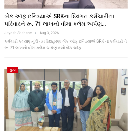
બેંક ઑફ ઇન્ડિયાએ SRKના દિવંગત કર્મચારીના
પરિવારને રૂ. 71 લાખનો વીમા ક્લેમ અર્પણ…
Jayesh Shahane
Aug 3, 2026
કર્મચારી કલ્યાણનું ઉત્તમ ઉદાહરણ: બેંક ઑફ ઇન્ડિયાએ SRK ના કર્મચારી ને
રૂ. 71 લાખનો વીમા ક્લેમ અર્પણ કર્યો બેંક ઑફ…
સુરત