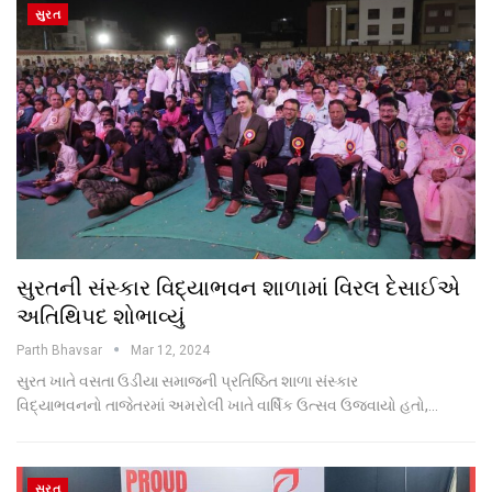
સુરત
સુરતની સંસ્કાર વિદ્યાભવન શાળામાં વિરલ દેસાઈએ
અતિથિપદ શોભાવ્યું
Parth Bhavsar
Mar 12, 2024
સુરત ખાતે વસતા ઉડીયા સમાજની પ્રતિષ્ઠિત શાળા સંસ્કાર
વિદ્યાભવનનો તાજેતરમાં અમરોલી ખાતે વાર્ષિક ઉત્સવ ઉજવાયો હતો,…
સુરત