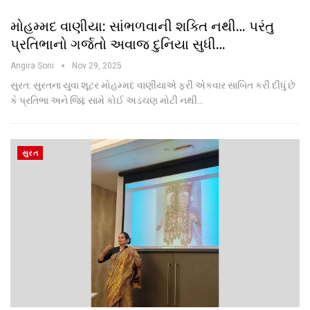
મોહમ્મદ વાણીયા: સાંભળવાની શક્તિ નથી… પરંતુ
પ્રતિભાનો ગર્જતો અવાજ દુનિયા સુધી…
Angira Soni
Nov 29, 2025
સુરત: સુરતના યુવા શૂટર મોહમ્મદ વાણીયાએ ફરી એકવાર સાબિત કરી દીધું છે
કે પ્રતિભા અને જિદ્દ સામે કોઈ અડચણ મોટી નથી…
સુરત