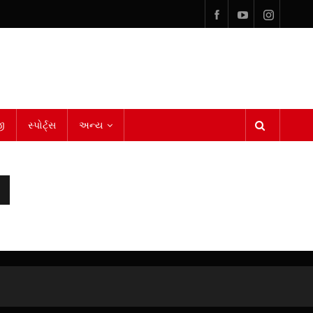
ી
સ્પોર્ટ્સ
અન્ય