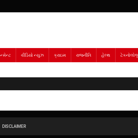
્મેન્ટ
વીડિયો ન્યુઝ
ક્રાઇમ
રાજનીતિ
હેલ્થ
ટેકનોલોજ
DISCLAIMER