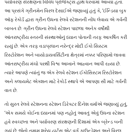
પર્યાવરણ સંરક્ષણના વિવિધ પ્રોજેક્ટ્સ હાથ ધરવામાં આવ્યા હતા.
આ પ્રસંગે ગ્રીનમેન વિરલ દેસાઈએ જણાવ્યું હતું કે, ‘ઈન્ડિયા બુક
ઑફ રેકોર્ડ દ્વારા ગ્રીન ઉધના રેલવે સ્ટેશનની નોંધ લેવાય એ ગર્વની
બાબત છે. ગ્રીન ઉધના રેલવે સ્ટેશન પાછલા અનેક વર્ષોથી
આંતરાષ્ટ્રીય સ્તરની સંસ્થાઓનું ધ્યાન પોતાની તરફ આકર્ષિત કરી
રહ્યું છે. એક તરફ વડાપ્રધાન નરેન્દ્ર મોદી ઈકો સિસ્ટમ
રિસ્ટોરેશન અને બાયોડાયવર્સિટીના ક્ષેત્રમાં નક્કર પરિણામો લાવવા
આંતરાષ્ટ્રીય મંચો પરથી વિશ્વ આખાને આહ્વાન આપી રહ્યા છે.
ત્યારે આપણે ત્યાંનું જ એક રેલવે સ્ટેશન ઈકોસિસ્ટમ રિસ્ટોરેશન
અને ક્લાયમેટ એક્શન માટે રેકોર્ડ સ્થાપે એ આપણા સૌ માટે ગર્વની
વાત છે.
તો સુરત રેલવે સ્ટેશનના સ્ટેશન ડિરેક્ટર દિનેશ વર્માએ જણાવ્યું હતું,
‘એક સમયે કોઈના ધ્યાનમાં પણ નહોતું આવતું એવું ઉધના સ્ટેશન
હવે સ્વચ્છતા અને પર્યાવરણ સંરક્ષણની દિશામાં એક બ્રેન્ડ બની
ગયું છે. જેનો તમામ શ્રેય હાર્ટ્સ એટ વર્ક ફાઉન્ડેશન અને વિરલ