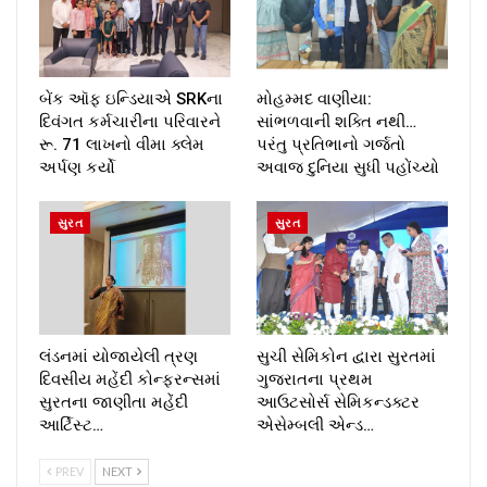
બેંક ઑફ ઇન્ડિયાએ SRKના
મોહમ્મદ વાણીયા:
દિવંગત કર્મચારીના પરિવારને
સાંભળવાની શક્તિ નથી…
રૂ. 71 લાખનો વીમા ક્લેમ
પરંતુ પ્રતિભાનો ગર્જતો
અર્પણ કર્યો
અવાજ દુનિયા સુધી પહોંચ્યો
સુરત
સુરત
લંડનમાં યોજાયેલી ત્રણ
સુચી સેમિકોન દ્વારા સુરતમાં
દિવસીય મહેંદી કોન્ફરન્સમાં
ગુજરાતના પ્રથમ
સુરતના જાણીતા મહેંદી
આઉટસોર્સ સેમિકન્ડક્ટર
આર્ટિસ્ટ…
એસેમ્બલી એન્ડ…
PREV
NEXT