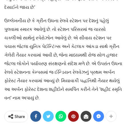
દેસાઈને જાય છે.’
ઉલ્લેખનીય છે કે ગ્રીન ઉધના રેલવે સ્ટેશન પર દેશનું પહેલું
પુલવામા સ્મારક આવેલું છે. તો સ્ટેશન પરિસરમાં જ ચારસો
ચકલીઓ સાથેનું સ્પેરોઝોન આવેલું છે. એ સીવાય સ્ટેશન પર
પચાસ જેટલા યુનિક પેઈન્ટિંગ્સ અને કેટલાક આંકડા સાથે ગ્રીન
ગેલેરી તૈયાર કરવામાં આવી છે, જેના માધ્યમથી રોજ સોળ હજાર
જેટલા લોકોને પર્યાવરણ સંરક્ષણનો સંદેશ મળે છે. એ ઉપરાંત ઉધના
રેલવે સ્ટેશનના કેમ્પસમાં જ ઈન્ડિયન રેલવેઝનું પ્રથમ અર્બન
ફોરેસ્ટ તૈયાર કરવામાં આવ્યું છે. મિયાવાકી પદ્ધતિથી તૈયાર થયેલું
આ અર્બન ફોરેસ્ટ દેશના શહીદોને સમર્પિત કરીને તેને ‘શહીદ સ્મૃતિ
વન’ નામ અપાયું છે.
Share