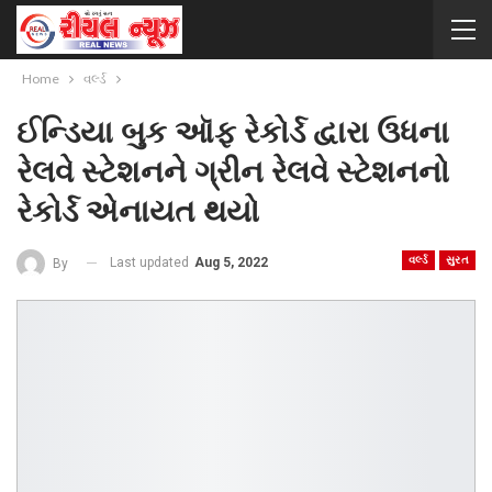
Home
વર્લ્ડ
ઈન્ડિયા બુક ઑફ રેકોર્ડ દ્વારા ઉધના
રેલવે સ્ટેશનને ગ્રીન રેલવે સ્ટેશનનો
રેકોર્ડ એનાયત થયો
વર્લ્ડ
સુરત
Last updated
Aug 5, 2022
By