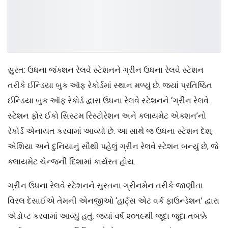
સુરત: ઉધના જંક્શન રેલવે સ્ટેશનને ગ્રીન ઉધના રેલવે સ્ટેશન
તરીકે ઈન્ડિયા બુક ઑફ રેકોર્ડમાં સ્થાન મળ્યું છે. જ્યાં પ્રતિષ્ઠિત
ઈન્ડિયા બુક ઑફ રેકોર્ડ દ્વારા ઉધના રેલવે સ્ટેશનને ‘ગ્રીન રેલવે
સ્ટેશન ફોર ઈકો સિસ્ટમ રિસ્ટોરેશન અને ક્લાયમેટ એક્શન’નો
રેકોર્ડ એનાયત કરવામાં આવ્યો છે. આ સાથે જ ઉધના સ્ટેશન દેશ,
એશિયા અને દુનિયાનું સૌથી પહેલું ગ્રીન રેલવે સ્ટેશન બન્યું છે, જે
ક્લાયમેટ ચેન્જની દિશામાં કાર્યરત હોય.
ગ્રીન ઉધના રેલવે સ્ટેશનને સુરતના ગ્રીનમેન તરીકે જાણીતા
વિરલ દેસાઈએ તેમની એનજીઓ ‘હાર્ટ્સ એટ વર્ક ફાઉન્ડેશન’ દ્વારા
એડોપ્ટ કરવામાં આવ્યું હતું. જ્યાં વર્ષ ૨૦૧૯થી જૂદા જૂદા તબક્કે