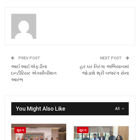
PREV POST
NEXT POST
આઈઆઈએફડીના
હર ઘર તિરંગા અભિયાનમાં
ઇન્ટીરિયર એક્સીબીશન
જોડાશે શ્રી બજરંગ સેના
આરંભ
You Might Also Like
All
સુરત
સુરત