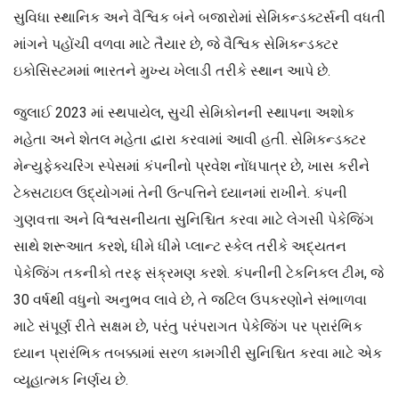
સુવિધા સ્થાનિક અને વૈશ્વિક બંને બજારોમાં સેમિકન્ડક્ટર્સની વધતી
માંગને પહોંચી વળવા માટે તૈયાર છે, જે વૈશ્વિક સેમિકન્ડક્ટર
ઇકોસિસ્ટમમાં ભારતને મુખ્ય ખેલાડી તરીકે સ્થાન આપે છે.
જુલાઈ 2023 માં સ્થપાયેલ, સુચી સેમિકોનની સ્થાપના અશોક
મહેતા અને શેતલ મહેતા દ્વારા કરવામાં આવી હતી. સેમિકન્ડક્ટર
મેન્યુફેક્ચરિંગ સ્પેસમાં કંપનીનો પ્રવેશ નોંધપાત્ર છે, ખાસ કરીને
ટેક્સટાઇલ ઉદ્યોગમાં તેની ઉત્પત્તિને ધ્યાનમાં રાખીને. કંપની
ગુણવત્તા અને વિશ્વસનીયતા સુનિશ્ચિત કરવા માટે લેગસી પેકેજિંગ
સાથે શરૂઆત કરશે, ધીમે ધીમે પ્લાન્ટ સ્કેલ તરીકે અદ્યતન
પેકેજિંગ તકનીકો તરફ સંક્રમણ કરશે. કંપનીની ટેકનિકલ ટીમ, જે
30 વર્ષથી વધુનો અનુભવ લાવે છે, તે જટિલ ઉપકરણોને સંભાળવા
માટે સંપૂર્ણ રીતે સક્ષમ છે, પરંતુ પરંપરાગત પેકેજિંગ પર પ્રારંભિક
ધ્યાન પ્રારંભિક તબક્કામાં સરળ કામગીરી સુનિશ્ચિત કરવા માટે એક
વ્યૂહાત્મક નિર્ણય છે.