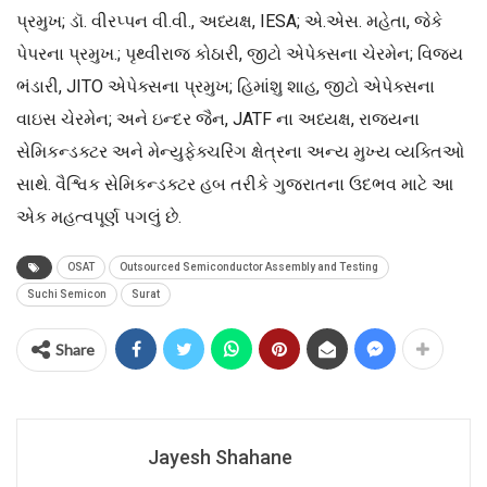
પ્રમુખ; ડૉ. વીરપ્પન વી.વી., અધ્યક્ષ, IESA; એ.એસ. મહેતા, જેકે
પેપરના પ્રમુખ.; પૃથ્વીરાજ કોઠારી, જીટો એપેક્સના ચેરમેન; વિજય
ભંડારી, JITO એપેક્સના પ્રમુખ; હિમાંશુ શાહ, જીટો એપેક્સના
વાઇસ ચેરમેન; અને ઇન્દર જૈન, JATF ના અધ્યક્ષ, રાજ્યના
સેમિકન્ડક્ટર અને મેન્યુફેક્ચરિંગ ક્ષેત્રના અન્ય મુખ્ય વ્યક્તિઓ
સાથે. વૈશ્વિક સેમિકન્ડક્ટર હબ તરીકે ગુજરાતના ઉદભવ માટે આ
એક મહત્વપૂર્ણ પગલું છે.
OSAT
Outsourced Semiconductor Assembly and Testing
Suchi Semicon
Surat
Share
Jayesh Shahane