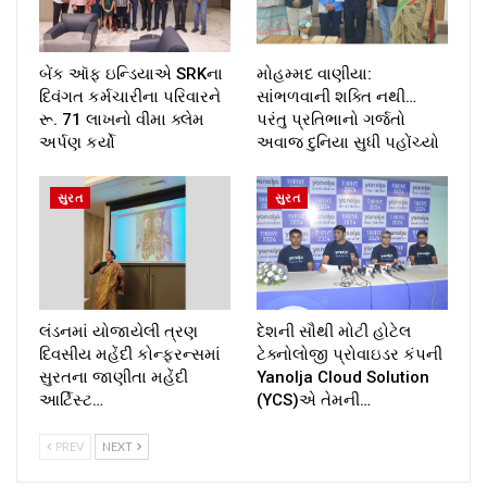
બેંક ઑફ ઇન્ડિયાએ SRKના
મોહમ્મદ વાણીયા:
દિવંગત કર્મચારીના પરિવારને
સાંભળવાની શક્તિ નથી…
રૂ. 71 લાખનો વીમા ક્લેમ
પરંતુ પ્રતિભાનો ગર્જતો
અર્પણ કર્યો
અવાજ દુનિયા સુધી પહોંચ્યો
સુરત
સુરત
લંડનમાં યોજાયેલી ત્રણ
દેશની સૌથી મોટી હોટેલ
દિવસીય મહેંદી કોન્ફરન્સમાં
ટેક્નોલોજી પ્રોવાઇડર કંપની
સુરતના જાણીતા મહેંદી
Yanolja Cloud Solution
આર્ટિસ્ટ…
(YCS)એ તેમની…
PREV
NEXT