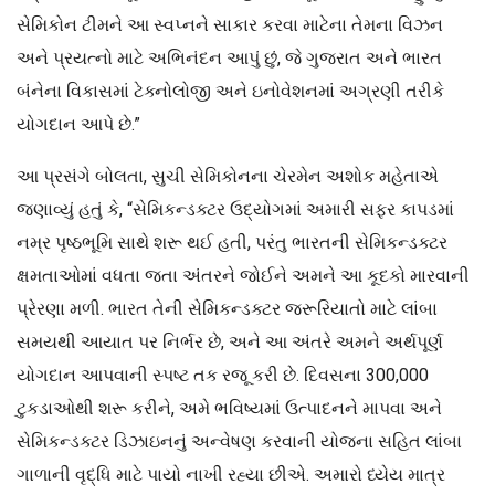
સેમિકોન ટીમને આ સ્વપ્નને સાકાર કરવા માટેના તેમના વિઝન
અને પ્રયત્નો માટે અભિનંદન આપું છું, જે ગુજરાત અને ભારત
બંનેના વિકાસમાં ટેક્નોલોજી અને ઇનોવેશનમાં અગ્રણી તરીકે
યોગદાન આપે છે.”
આ પ્રસંગે બોલતા, સુચી સેમિકોનના ચેરમેન અશોક મહેતાએ
જણાવ્યું હતું કે, “સેમિકન્ડક્ટર ઉદ્યોગમાં અમારી સફર કાપડમાં
નમ્ર પૃષ્ઠભૂમિ સાથે શરૂ થઈ હતી, પરંતુ ભારતની સેમિકન્ડક્ટર
ક્ષમતાઓમાં વધતા જતા અંતરને જોઈને અમને આ કૂદકો મારવાની
પ્રેરણા મળી. ભારત તેની સેમિકન્ડક્ટર જરૂરિયાતો માટે લાંબા
સમયથી આયાત પર નિર્ભર છે, અને આ અંતરે અમને અર્થપૂર્ણ
યોગદાન આપવાની સ્પષ્ટ તક રજૂ કરી છે. દિવસના 300,000
ટુકડાઓથી શરૂ કરીને, અમે ભવિષ્યમાં ઉત્પાદનને માપવા અને
સેમિકન્ડક્ટર ડિઝાઇનનું અન્વેષણ કરવાની યોજના સહિત લાંબા
ગાળાની વૃદ્ધિ માટે પાયો નાખી રહ્યા છીએ. અમારો ધ્યેય માત્ર