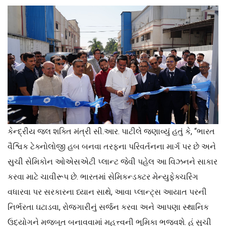
કેન્દ્રીય જલ શક્તિ મંત્રી સી.આર. પાટીલે જણાવ્યું હતું કે, “ભારત
વૈશ્વિક ટેક્નોલોજી હબ બનવા તરફના પરિવર્તનના માર્ગ પર છે અને
સુચી સેમિકોન ઓએસએટી પ્લાન્ટ જેવી પહેલ આ વિઝનને સાકાર
કરવા માટે ચાવીરૂપ છે. ભારતમાં સેમિકન્ડક્ટર મેન્યુફેક્ચરિંગ
વધારવા પર સરકારના ધ્યાન સાથે, આવા પ્લાન્ટ્સ આયાત પરની
નિર્ભરતા ઘટાડવા, રોજગારીનું સર્જન કરવા અને આપણા સ્થાનિક
ઉદ્યોગને મજબૂત બનાવવામાં મહત્ત્વની ભૂમિકા ભજવશે. હું સુચી