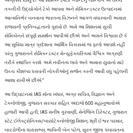
અગ્રેસર રહ્યું છે. આ સેમિકન્ડક્ટર પ્લાન્ટનું લોન્ચિંગ એ ઉચ્ચ
તકનીકી ઉદ્યોગોને ટેકો આપવા અને સેમિકન્ડક્ટર ઉત્પાદનમાં
આત્મનિર્ભર બનવાના ભારતના વિઝનને આગળ વધારવાની અમારા
રાજ્યની પ્રતિબદ્ધતાનો પુરાવો છે. અમે આ મિશનમાં સુચી
સેમિકોનને સંપૂર્ણ સમર્થન આપીએ છીએ અને અમને વિશ્વાસ છે કે
આ સુવિધા માત્ર પ્રદેશના આર્થિક વિકાસમાં જ ફાળો આપશે નહીં
પરંતુ ગુજરાતને સેમિકન્ડક્ટર મેન્યુફેક્ચરિંગમાં વૈશ્વિક અગ્રણી
તરીકે સ્થાપિત કરશે. અમે નવીનતા લાવે અને અમારા યુવાનો માટે
ઉચ્ચ કૌશલ્ય ધરાવતી નોકરીઓનું સર્જન કરતી આવી વધુ પહેલની
આશા રાખીએ છીએ.”
આ ઉદ્ઘાટનમાં IAS મોના ખંધાર, અગ્ર સચિવ, વિજ્ઞાન અને
ટેકનોલોજી, ગુજરાત સરકાર સહિત અંદાજે 600 મહાનુભાવોએ
હાજરી આપી હતી; IAS મનીષ ગુરવાણી, મેનેજિંગ ડિરેક્ટર, ગુજરાત
સ્ટેટ ઈલેક્ટ્રોનિક્સ/બાયોટેકનોલોજી મિશન; શ્રી ઈશ્વર પરમાર,
બારડોલીના ધારાસભ્ય; ભાવિની બેન પટેલ, સુરત જીલા પંચાયતના