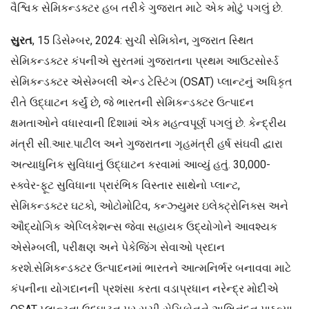
વૈશ્વિક સેમિકન્ડક્ટર હબ તરીકે ગુજરાત માટે એક મોટું પગલું છે.
સુરત
, 15 ડિસેમ્બર, 2024: સુચી સેમિકોન, ગુજરાત સ્થિત
સેમિકન્ડક્ટર કંપનીએ સુરતમાં ગુજરાતના પ્રથમ આઉટસોર્સ્ડ
સેમિકન્ડક્ટર એસેમ્બલી એન્ડ ટેસ્ટિંગ (OSAT) પ્લાન્ટનું અધિકૃત
રીતે ઉદ્ઘાટન કર્યું છે, જે ભારતની સેમિકન્ડક્ટર ઉત્પાદન
ક્ષમતાઓને વધારવાની દિશામાં એક મહત્વપૂર્ણ પગલું છે. કેન્દ્રીય
મંત્રી સી.આર.પાટીલ અને ગુજરાતના ગૃહમંત્રી હર્ષ સંઘવી દ્વારા
અત્યાધુનિક સુવિધાનું ઉદ્ઘાટન કરવામાં આવ્યું હતું. 30,000-
સ્ક્વેર-ફૂટ સુવિધાના પ્રારંભિક વિસ્તાર સાથેનો પ્લાન્ટ,
સેમિકન્ડક્ટર ઘટકો, ઓટોમોટિવ, કન્ઝ્યુમર ઇલેક્ટ્રોનિક્સ અને
ઔદ્યોગિક એપ્લિકેશન્સ જેવા સહાયક ઉદ્યોગોને આવશ્યક
એસેમ્બલી, પરીક્ષણ અને પેકેજિંગ સેવાઓ પ્રદાન
કરશે.સેમિકન્ડક્ટર ઉત્પાદનમાં ભારતને આત્મનિર્ભર બનાવવા માટે
કંપનીના યોગદાનની પ્રશંસા કરતા વડાપ્રધાન નરેન્દ્ર મોદીએ