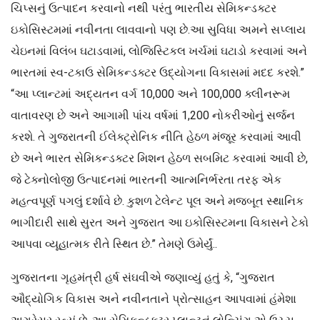
ચિપ્સનું ઉત્પાદન કરવાનો નથી પરંતુ ભારતીય સેમિકન્ડક્ટર
ઇકોસિસ્ટમમાં નવીનતા લાવવાનો પણ છે.આ સુવિધા અમને સપ્લાય
ચેઇનમાં વિલંબ ઘટાડવામાં, લોજિસ્ટિકલ ખર્ચમાં ઘટાડો કરવામાં અને
ભારતમાં સ્વ-ટકાઉ સેમિકન્ડક્ટર ઉદ્યોગના વિકાસમાં મદદ કરશે.”
“આ પ્લાન્ટમાં અદ્યતન વર્ગ 10,000 અને 100,000 ક્લીનરૂમ
વાતાવરણ છે અને આગામી પાંચ વર્ષમાં 1,200 નોકરીઓનું સર્જન
કરશે. તે ગુજરાતની ઈલેક્ટ્રોનિક નીતિ હેઠળ મંજૂર કરવામાં આવી
છે અને ભારત સેમિકન્ડક્ટર મિશન હેઠળ સબમિટ કરવામાં આવી છે,
જે ટેક્નોલોજી ઉત્પાદનમાં ભારતની આત્મનિર્ભરતા તરફ એક
મહત્વપૂર્ણ પગલું દર્શાવે છે. કુશળ ટેલેન્ટ પૂલ અને મજબૂત સ્થાનિક
ભાગીદારી સાથે સુરત અને ગુજરાત આ ઇકોસિસ્ટમના વિકાસને ટેકો
આપવા વ્યૂહાત્મક રીતે સ્થિત છે.” તેમણે ઉમેર્યું..
ગુજરાતના ગૃહમંત્રી હર્ષ સંઘવીએ જણાવ્યું હતું કે, “ગુજરાત
ઔદ્યોગિક વિકાસ અને નવીનતાને પ્રોત્સાહન આપવામાં હંમેશા