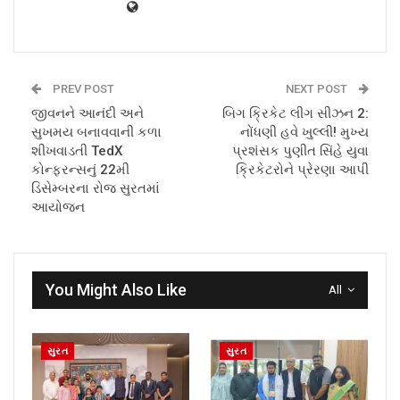
PREV POST
NEXT POST
જીવનને આનંદી અને
બિગ ક્રિકેટ લીગ સીઝન 2:
સુખમય બનાવવાની કળા
નોંધણી હવે ખુલ્લી! મુખ્ય
શીખવાડતી TedX
પ્રશંસક પુણીત સિંહે યુવા
કોન્ફરન્સનું 22મી
ક્રિકેટરોને પ્રેરણા આપી
ડિસેમ્બરના રોજ સુરતમાં
આયોજન
You Might Also Like
All
સુરત
સુરત