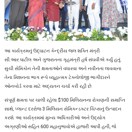
આ કાર્યક્રમનું ઉદ્ઘાટન કેન્દ્રીય જલ શક્તિ મંત્રી
સી.આર.પાટીલ અને ગુજરાતના ગૃહમંત્રી હર્ષ સંઘવીએ કર્યું હતું.
સુચી સેમિકોન તેની ક્ષમતાઓને વધારવા અને નવીનતા લાવવાના
તેના મિશનના ભાગ રૂપે વ્યૂહાત્મક ટેક્નોલોજી ભાગીદારને
ઓનબોર્ડ કરવા માટે અદ્યતન ચર્ચા કરી રહી છે.
સંપૂર્ણ ક્ષમતા પર ચાલી રહેલા $100 મિલિયનના રોકાણની સમાપ્તિ
સાથે, પ્લાન્ટ દરરોજ 3 મિલિયન સેમિકન્ડક્ટર ચિપ્સનું ઉત્પાદન
કરશે. આ કાર્યક્રમમાં મુખ્ય અધિકારીઓ અને ઉદ્યોગ
અગ્રણીઓ સહિત 600 મહાનુભાવોએ હાજરી આપી હતી, જે