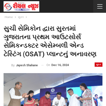
Home
સુરત
સુચી સેમિકોન દ્વારા સુરતમાં
ગુજરાતના પ્રથમ આઉટસોર્સ
સેમિકન્ડક્ટર એસેમ્બલી એન્ડ
ટેસ્ટિંગ (OSAT) પ્લાન્ટનું અનાવરણ
સુરત
On
Dec 16, 2024
By
Jayesh Shahane