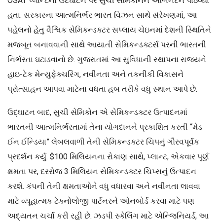
OSAT પ્લાન્ટના ઉદઘાટન પર સુચી સેમિકોનને અભિનંદન પાઠવ્યા
હતા. સરકારના આત્મનિર્ભર ભારત વિઝન સાથે સંરેખણમાં, આ
પહેલનો હેતુ વૈશ્વિક સેમિકન્ડક્ટર સપ્લાય ચેઇનમાં દેશની સ્થિતિને
મજબૂત બનાવવાની સાથે આયાતી સેમિકન્ડક્ટર્સ પરની ભારતની
નિર્ભરતા ઘટાડવાનો છે. ગુજરાતમાં આ સુવિધાની સ્થાપના રાજ્યને
હાઇ-ટેક મેન્યુફેક્ચરિંગ, નવીનતા અને તકનીકી વિકાસને
પ્રોત્સાહન આપવા માટેના વધતા હબ તરીકે વધુ સ્થાન આપે છે.
ઉદ્ઘાટન બાદ, સુચી સેમિકોન એ સેમિકન્ડક્ટર ઉત્પાદનમાં
ભારતની આત્મનિર્ભરતામાં તેના યોગદાનને પ્રકાશિત કરતી “મેડ
ઈન ઈન્ડિયા” લેબલવાળી તેની સેમિકન્ડક્ટર ચિપનું ગૌરવપૂર્વક
પ્રદર્શન કર્યું. $100 મિલિયનના રોકાણ સાથે, પ્લાન્ટ, એકવાર પૂર્ણ
ક્ષમતા પર, દરરોજ 3 મિલિયન સેમિકન્ડક્ટર ચિપ્સનું ઉત્પાદન
કરશે. કંપની તેની ક્ષમતાઓને વધુ વધારવા અને નવીનતા લાવવા
માટે વ્યૂહાત્મક ટેક્નોલોજી પાર્ટનરને ઓનબોર્ડ કરવા માટે પણ
અદ્યતન ચર્ચા કરી રહી છે. ઝડપી સ્કેલિંગ માટે એન્જિનિયર્ડ, આ