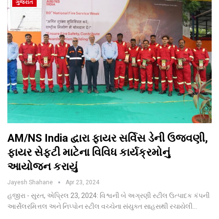
ગુજરાત
AM/NS India દ્વારા ફાયર સર્વિસ ડેની ઉજવણી,
ફાયર સેફ્ટી માટેના વિવિધ કાર્યક્રમોનું
આયોજન કરાયું
Jayesh Shahane
Apr 23, 2024
હજીરા - સુરત, એપ્રિલ 23, 2024: વિશ્વની બે અગ્રણી સ્ટીલ ઉત્પાદક કંપની
આર્સેલરમિત્તલ અને નિપ્પોન સ્ટીલ વચ્ચેના સંયુક્ત સાહસથી રચાયેલી…