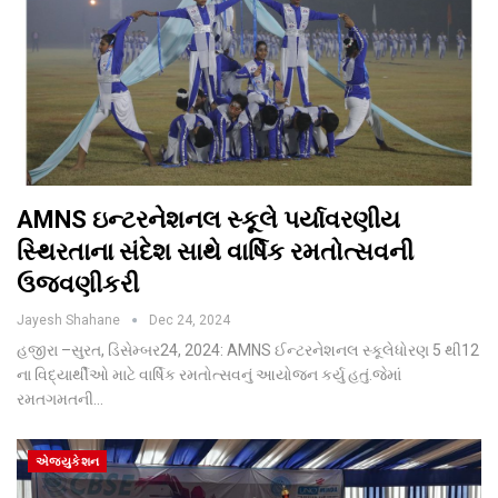
AMNS ઇન્ટરનેશનલ સ્કૂલે પર્યાવરણીય
સ્થિરતાના સંદેશ સાથે વાર્ષિક રમતોત્સવની
ઉજવણીકરી
Jayesh Shahane
Dec 24, 2024
હજીરા –સુરત, ડિસેમ્બર24, 2024: AMNS ઈન્ટરનેશનલ સ્કૂલેધોરણ 5 થી12
ના વિદ્યાર્થીઓ માટે વાર્ષિક રમતોત્સવનું આયોજન કર્યુ હતું.જેમાં
રમતગમતની…
એજ્યુકેશન