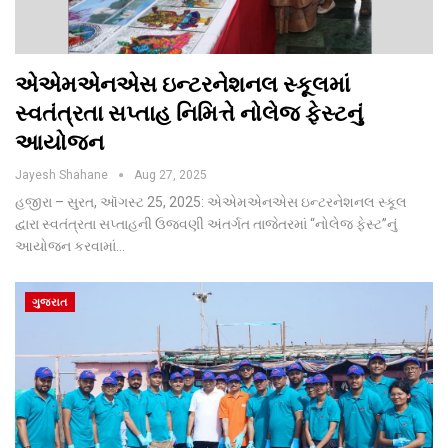
એએમએનએસ ઇન્ટરનેશનલ સ્કૂલમાં
સ્વતંત્રતા સપ્તાહ નિમિત્તે નોલેજ ફેસ્ટનું
આયોજન
Jayesh Shahane
Aug 27, 2025
હજીરા – સુરત, ઑગસ્ટ 25, 2025: એએમએનએસ ઇન્ટરનેશનલ સ્કૂલ
દ્વારા સ્વતંત્રતા સપ્તાહની ઉજવણી અંતર્ગત તાજેતરમાં “નોલેજ ફેસ્ટ”નું
આયોજન કરવામાં…
ગુજરાત