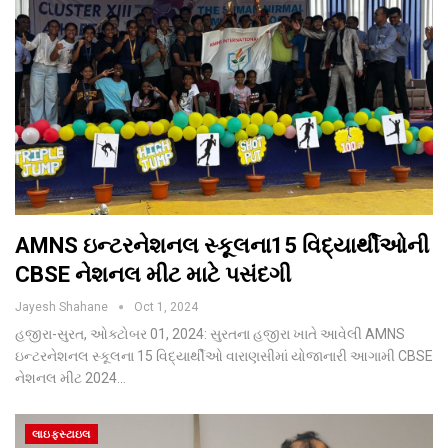
AMNS ઇન્ટરનેશનલ સ્કૂલના15 વિદ્યાર્થીઓની
CBSE નેશનલ મીટ માટે પસંદગી
Jayesh Shahane
Oct 1, 2024
હજીરા-સુરત, ઓક્ટોબર 01, 2024: સુરતના હજીરા ખાતે આવેલી AMNS
ઇન્ટરનેશનલ સ્કૂલના 15 વિદ્યાર્થીઓ વારાણસીમાં યોજાનારી આગામી CBSE
નેશનલ મીટ 2024…
લાઇફસ્ટાઇલ