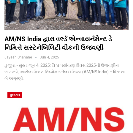
AM/NS India દ્વારા વર્લ્ડ એન્વાયર્નમેન્ટ ડે
નિમિત્તે સસ્ટેનેબિલિટી વીકની ઉજવણી
Jayesh Shahane
Jun 4, 2025
હજીરા - સુરત, જૂન 4, 2025: વિશ્વ પર્યાવરણ દિવસ 2025ની ઉજવણીના
ભાગરૂપે, આર્સેલરમિત્તલ નિપ્પોન સ્ટીલ ઈન્ડિયા (AM/NS India) – વિશ્વના
બે અગ્રણી…
ગુજરાત