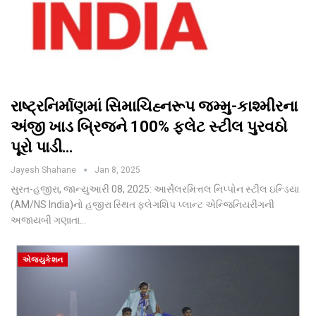
રાષ્ટ્રનિર્માણમાં સિમાચિહ્નરૂપ જમ્મુ-કાશ્મીરના
અંજી ખાડ બ્રિજને 100% ફ્લેટ સ્ટીલ પુરવઠો
પૂરો પાડી…
Jayesh Shahane
Jan 8, 2025
સુરત-હજીરા, જાન્યુઆરી 08, 2025: આર્સેલરમિત્તલ નિપ્પોન સ્ટીલ ઇન્ડિયા
(AM/NS India)નો હજીરા સ્થિત ફ્લેગશિપ પ્લાન્ટ એન્જિનિયરીંગની
અજાયબી ગણાતા…
એજ્યુકેશન