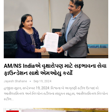
AM/NS Indiaએ વૃક્ષારોપણ માટે સદ્દભાવના સેવા
ફાઉન્ડેશન સાથે એમઓયુ કર્યો
Jayesh Shahane
Sep 19, 2024
હજીરા-સુરત, સપ્ટેમ્બર 19, 2024: વિશ્વના બે અગ્રણી સ્ટીલ ઉત્પાદકો
આર્સેલરમિત્તલ અને નિપ્પોન સ્ટીલના સંયુક્ત સાહસ, આર્સેલરમિત્તલ નિપ્પોન
સ્ટીલ…