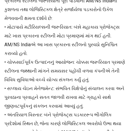
પ્રકારના સ્ટીલની જરૂરિયાતો પૂરી પાડવાની AM/NS Indiaની
કુશળતા તથા લોજિસ્ટિકલ ક્ષેત્રે સર્જાયેલા પડકારોનો ઉકેલ
મેળવવાની ક્ષમતા દર્શાવે છે:
• મોટાપાયે મટીરિયલ્સની જરૂરિયાત: બંન્ને મહાકાય પ્રોજેક્ટ્સ
માટે ખાસ પ્રકારના સ્ટીલની મોટા પ્રમાણમાં માંગ થઈ હતી.
AM/NS Indiaએ આ ખાસ પ્રકારના સ્ટીલનો પુરવઠો સુનિશ્ચિત
કરાવ્યો હતો.
• ચોક્કસાઈપૂર્વક ઉત્પાદનનું આયોજન: ચોક્કસ જરૂરિયાત પ્રમાણે
સ્ટીલના જથ્થાની માંગને સમયસર પહોંચી વળવા કંપનીએ તેની
વિવિધ સુવિધાઓ વચ્ચે યોગ્ય સંકલન કર્યું હતું.
• સપ્લાય ચેઇન મેનેજમેન્ટ: સંભવિત વિક્ષેપોનું સંચાલન કરવા અને
પુરવઠાના પ્રવાહને સતત જાળવી રાખવા માટે ગ્રાહકો સાથે
જીણવટપૂર્વકનું સંકલન કરવામાં આવ્યું હતું.
• અંતરિયાળ વિસ્તાર: બંને પ્રોજેક્ટ્સ પડકારરૂપ ભૌગોલિક
પ્રદેશોમાં સ્થિત છે, જેના કારણે લોજિસ્ટિકલ અવરોધો ઉભા થયા