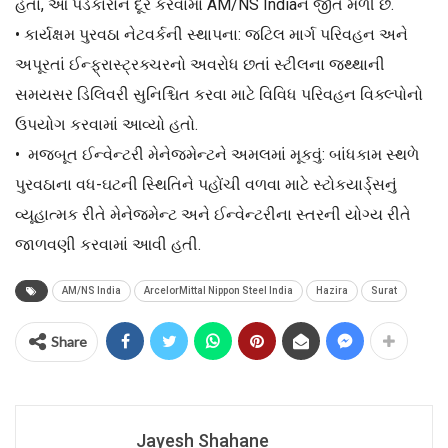
હતા, આ પડકારોને દૂર કરવામાં AM/NS Indiaને જીત મળી છે.
• કાર્યક્ષમ પુરવઠા નેટવર્કની સ્થાપના: જટિલ માર્ગ પરિવહન અને
અપૂરતાં ઈન્ફ્રાસ્ટ્રક્ચરનો અવરોધ છતાં સ્ટીલના જથ્થાની
સમયસર ડિલિવરી સુનિશ્ચિત કરવા માટે વિવિધ પરિવહન વિક્લ્પોનો
ઉપયોગ કરવામાં આવ્યો હતો.
• મજબૂત ઈન્વેન્ટરી મેનેજમેન્ટને અમલમાં મૂકવું: બાંધકામ સ્થળે
પુરવઠાના વધ-ઘટની સ્થિતિને પહોંચી વળવા માટે સ્ટોકયાર્ડ્સનું
વ્યૂહાત્મક રીતે મેનેજમેન્ટ અને ઈન્વેન્ટરીના સ્તરની યોગ્ય રીતે
જાળવણી કરવામાં આવી હતી.
AM/NS India
ArcelorMittal Nippon Steel India
Hazira
Surat
Share
Jayesh Shahane