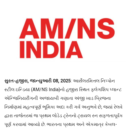
સુરત-હજીરા, જાન્યુઆરી 08, 2025
: આર્સેલરમિત્તલ નિપ્પોન
સ્ટીલ ઇન્ડિયા (AM/NS India)નો હજીરા સ્થિત ફ્લેગશિપ પ્લાન્ટ
એન્જિનિયરીંગની અજાયબી ગણાતા અંજી ખાડ બ્રિજના
નિર્માણમાં મહત્વપૂર્ણ ભૂમિકા અદા કરી ગર્વ અનુભવે છે, જ્યાં રેલવે
દ્વારા તાજેતરમાં જ પ્રથમ લોડેડ ટ્રેનનો ટ્રાયલ રન સફળતાપૂર્વક
પૂર્ણ કરવામાં આવ્યો છે. ભારતના પ્રથમ અને એકમાત્ર કેબલ-