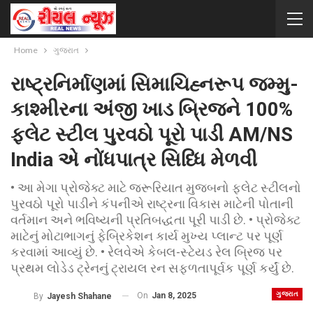
Home
ગુજરાત
રાષ્ટ્રનિર્માણમાં સિમાચિહ્નરૂપ જમ્મુ-
કાશ્મીરના અંજી ખાડ બ્રિજને 100%
ફ્લેટ સ્ટીલ પુરવઠો પૂરો પાડી AM/NS
India એ નોંધપાત્ર સિધ્ધિ મેળવી
• આ મેગા પ્રોજેક્ટ માટે જરૂરિયાત મુજબનો ફ્લેટ સ્ટીલનો
પુરવઠો પૂરો પાડીને કંપનીએ રાષ્ટ્રના વિકાસ માટેની પોતાની
વર્તમાન અને ભવિષ્યની પ્રતિબદ્ધતા પૂરી પાડી છે. • પ્રોજેક્ટ
માટેનું મોટાભાગનું ફેબ્રિકેશન કાર્ય મુખ્ય પ્લાન્ટ પર પૂર્ણ
કરવામાં આવ્યું છે. • રેલવેએ કેબલ-સ્ટેયડ રેલ બ્રિજ પર
પ્રથમ લોડેડ ટ્રેનનું ટ્રાયલ રન સફળતાપૂર્વક પૂર્ણ કર્યું છે.
ગુજરાત
On
Jan 8, 2025
By
Jayesh Shahane