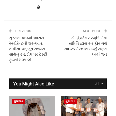
PREV POST
NEXT POST
સુરતના પાલમાં ઓરાન
ડૉ. હેગડેવાર સ્મૃતિ સેવા
રેસ્ટોરેન્ટની શરૂઆત:
સમિતિ દ્વારા રન ફોર ગર્લ
તાપીના અદ્ભૂત નજારા
ચાઇલ્ડ મેરેથોન દોડનું સફળ
સાથેનું રૂફટોપ પર ટેસ્ટી
આયોજન
ફૂડની મઝા લો
You Might Also Like
All
ગુજરાત
ગુજરાત