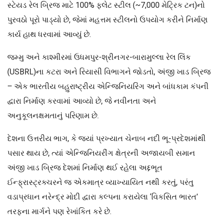
સ્ટેયડ રેલ બ્રિજ માટે 100% ફ્લેટ સ્ટીલ (~7,000 મેટ્રિક ટન)નો
પુરવઠો પૂરો પાડ્યો છે, જેમાં મહત્તમ સ્ટીલનો ઉપયોગ કરીને નિર્માણ
કાર્ય હાથ ધરવામાં આવ્યું છે.
જમ્મુ અને કાશ્મીરમાં ઉધમપુર-શ્રીનગર-બારામુલ્લા રેલ લિંક
(USBRL)ના કટરા અને રિયાસી વિભાગને જોડતો, અંજી ખાડ બ્રિજ
– એક ભારતીય બહુરાષ્ટ્રીય એન્જિનિયરિંગ અને બાંધકામ કંપની
દ્વારા નિર્માણ કરવામાં આવ્યો છે, જે નવીનતા અને
અનુકૂલનક્ષમતાનું પરિણામ છે.
દેશના ઉત્તરીય ભાગ, કે જ્યાં પ્રખ્યાત ચેનાબ નદી ભૂ-પ્રદેશમાંથી
પસાર થાય છે, ત્યાં એન્જિનિયરીંગ ક્ષેત્રની અજાયબી સમાન
અંજી ખાડ બ્રિજ દેશમાં નિર્માણ થઈ રહેલા અદ્દભૂત
ઈન્ફ્રાસ્ટ્રક્ચરને જ એકમાત્ર વ્યાખ્યાયિત નથી કરતું, પરંતુ
વડાપ્રધાન નરેન્દ્ર મોદી દ્વારા કલ્પના કરાયેલા ‘વિકસિત ભારત’
તરફના માર્ગને પણ રેખાંકિત કરે છે.