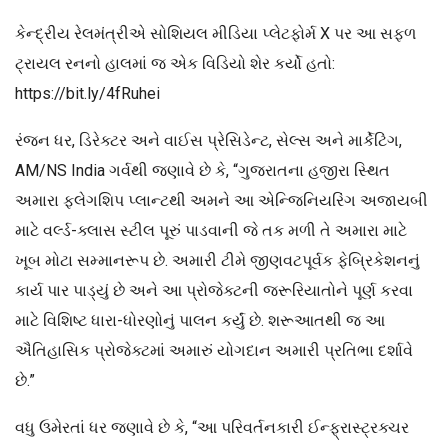
કેન્દ્રીય રેલમંત્રીએ સોશિયલ મીડિયા પ્લેટફોર્મ X પર આ સફળ
ટ્રાયલ રનનો હાલમાં જ એક વિડિયો શેર કર્યો હતો:
https://bit.ly/4fRuhei
રંજન ધર, ડિરેક્ટર અને વાઈસ પ્રેસિડેન્ટ, સેલ્સ અને માર્કેટિંગ,
AM/NS India ગર્વથી જણાવે છે કે, “ગુજરાતના હજીરા સ્થિત
અમારા ફ્લેગશિપ પ્લાન્ટથી અમને આ એન્જિનિયરિંગ અજાયબી
માટે વર્લ્ડ-ક્લાસ સ્ટીલ પૂરું પાડવાની જે તક મળી તે અમારા માટે
ખૂબ મોટા સમ્માનરૂપ છે. અમારી ટીમે જીણવટપૂર્વક ફેબ્રિકેશનનું
કાર્ય પાર પાડ્યું છે અને આ પ્રોજેક્ટની જરૂરિયાતોને પૂર્ણ કરવા
માટે વિશિષ્ટ ધારા-ધોરણોનું પાલન કર્યું છે. શરૂઆતથી જ આ
ઐતિહાસિક પ્રોજેક્ટમાં અમારું યોગદાન અમારી પ્રતિભા દર્શાવે
છે.”
વધુ ઉમેરતાં ધર જણાવે છે કે, “આ પરિવર્તનકારી ઈન્ફ્રાસ્ટ્રક્ચર