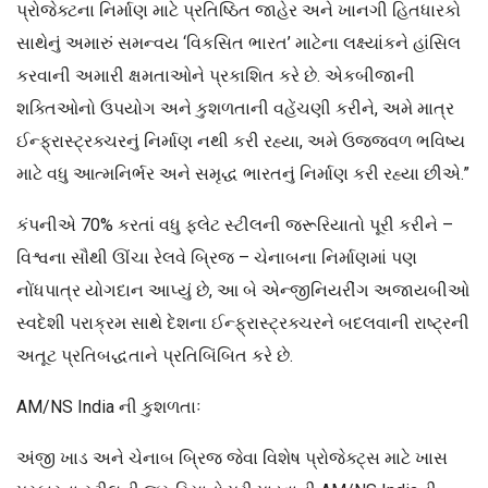
પ્રોજેક્ટના નિર્માણ માટે પ્રતિષ્ઠિત જાહેર અને ખાનગી હિતધારકો
સાથેનું અમારું સમન્વય ‘વિકસિત ભારત’ માટેના લક્ષ્યાંકને હાંસિલ
કરવાની અમારી ક્ષમતાઓને પ્રકાશિત કરે છે. એકબીજાની
શક્તિઓનો ઉપયોગ અને કુશળતાની વહેંચણી કરીને, અમે માત્ર
ઈન્ફ્રાસ્ટ્રક્ચરનું નિર્માણ નથી કરી રહ્યા, અમે ઉજ્જવળ ભવિષ્ય
માટે વધુ આત્મનિર્ભર અને સમૃદ્ધ ભારતનું નિર્માણ કરી રહ્યા છીએ.”
કંપનીએ 70% કરતાં વધુ ફ્લેટ સ્ટીલની જરૂરિયાતો પૂરી કરીને –
વિશ્વના સૌથી ઊંચા રેલવે બ્રિજ – ચેનાબના નિર્માણમાં પણ
નોંધપાત્ર યોગદાન આપ્યું છે, આ બે એન્જીનિયરીંગ અજાયબીઓ
સ્વદેશી પરાક્રમ સાથે દેશના ઈન્ફ્રાસ્ટ્રક્ચરને બદલવાની રાષ્ટ્રની
અતૂટ પ્રતિબદ્ધતાને પ્રતિબિંબિત કરે છે.
AM/NS India ની કુશળતાઃ
અંજી ખાડ અને ચેનાબ બ્રિજ જેવા વિશેષ પ્રોજેક્ટ્સ માટે ખાસ