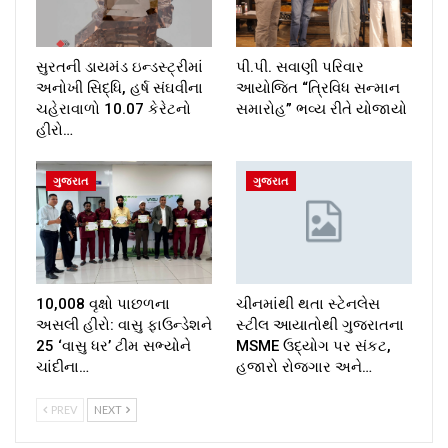
સુરતની ડાયમંડ ઇન્ડસ્ટ્રીમાં
પી.પી. સવાણી પરિવાર
અનોખી સિદ્ધિ, હર્ષ સંઘવીના
આયોજિત “ત્રિવિધ સન્માન
ચહેરાવાળો 10.07 કેરેટનો
સમારોહ” ભવ્ય રીતે યોજાયો
હીરો…
ગુજરાત
ગુજરાત
10,008 વૃક્ષો પાછળના
ચીનમાંથી થતા સ્ટેનલેસ
અસલી હીરો: વાસુ ફાઉન્ડેશને
સ્ટીલ આયાતોથી ગુજરાતના
25 ‘વાસુ ધર’ ટીમ સભ્યોને
MSME ઉદ્યોગ પર સંકટ,
ચાંદીના…
હજારો રોજગાર અને…
PREV
NEXT