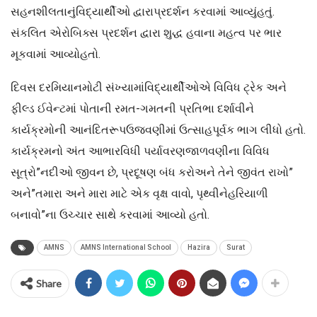
સહનશીલતાનુંવિદ્યાર્થીઓ દ્વારાપ્રદર્શન કરવામાં આવ્યુંહતું.
સંકલિત એરોબિક્સ પ્રદર્શન દ્વારા શુદ્ધ હવાના મહત્વ પર ભાર
મૂકવામાં આવ્યોહતો.
દિવસ દરમિયાનમોટી સંખ્યામાંવિદ્યાર્થીઓએ વિવિધ ટ્રેક અને
ફીલ્ડ ઈવેન્ટમાં પોતાની રમત-ગમતની પ્રતિભા દર્શાવીને
કાર્યક્રમોની આનંદિતરૂપઉજવણીમાં ઉત્સાહપૂર્વક ભાગ લીધો હતો.
કાર્યક્રમનો અંત આભારવિધી પર્યાવરણજાળવણીના વિવિધ
સૂત્રો”નદીઓ જીવન છે, પ્રદૂષણ બંધ કરોઅને તેને જીવંત રાખો”
અને”તમારા અને મારા માટે એક વૃક્ષ વાવો, પૃથ્વીનેહરિયાળી
બનાવો”ના ઉચ્ચાર સાથે કરવામાં આવ્યો હતો.
AMNS
AMNS International School
Hazira
Surat
Share