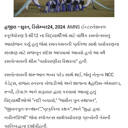
હજીરા –સુરત, ડિસેમ્બર24, 2024
: AMNS ઈન્ટરનેશનલ
સ્કૂલેધોરણ 5 થી12 ના વિદ્યાર્થીઓ માટે વાર્ષિક રમતોત્સવનું
આયોજન કર્યુ હતું.જેમાં રમતગમતની પ્રતિભા સાથે પર્યાવરણના
સંરક્ષણ માટે મજબૂત સંદેશ આપવામાં આવ્યો હતો.આ વર્ષે
રમતોત્સવની થીમ “પર્યાવરણીય સ્થિરતા” હતી.
રમતોત્સવની શરૂઆત ભવ્ય પરેડ સાથે થઈ, જેનું નેતૃત્વ NCC
કેડેટ્સ, રાજ્ય સ્તરના ખેલાડીઓ અને શાળાના 4હાઉસ-એમરાલ્ડ,
રૂબી, ટોપાઝ અને સફાયર દ્વારા કરવામાં આવ્યું હતું.
વિદ્યાર્થીઓએ “નદી બચાવો,” “જમીન પુનઃસ્થાપન”,
“જીવનપુનઃરૂત્થાન”,“પ્રકૃતિના રક્ષક”,અને “શુદ્ધ હવા:
નવીનઊર્જા” જેવા સ્લોગન્સ સાથેપર્યાવરણ પ્રત્યેની તેમની
પ્રતિબદ્ધતા દર્શાવીહતી.