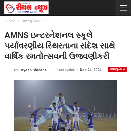
Home
એજ્યુકેશન
AMNS ઇન્ટરનેશનલ સ્કૂલે
પર્યાવરણીય સ્થિરતાના સંદેશ સાથે
વાર્ષિક રમતોત્સવની ઉજવણીકરી
એજ્યુકેશન
Last updated
Dec 24, 2024
By
Jayesh Shahane