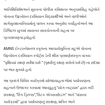
અતિથિવિશેષઅને સુરતના પોલીસ કમિશનર અનુપમસિંહ ગહેલોતે
પોતાના ઉદ્દબોધન દરમિયાન વિદ્યાર્થીઓ અને વાલીઓને
માર્ગસુરક્ષાનાનિયમોનું પાલન કરવા અનુરોધ કર્યોહતોઅને આ
ડિજિટલ યુગમાં સાયબર સાવચેતતાની મહત્તા પર
પ્રકાશપણપાડ્યોહતો.
AMNS ઈન્ટરનેશનલ સ્કૂલના આચાર્યસુનિતા મટુએ પોતાના
ઉદ્દબોધન દરમિયાન સ્પોર્ટ્સ ડેની થીમ પ્રમાણેસંસ્કૃત વાક્ય
“પૃથિવ્યાં રક્ષણં સર્વેષાં ધર્મઃ” (પૃથ્વીનું રક્ષણ સર્વનો ધર્મ છે) ના સંદેશા
પર ભાર મુક્યો હતો.
આ પ્રસંગે વિવિધ કાર્યક્રમો યોજાયાહતા.જેમાં પર્યાવરણના
મહત્વને ઉજાગર કરવામાં આવ્યુંહતું.”યોગ-નાટ્યમ” દ્વારા નદી
સંરક્ષણ, “રિંગ ડ્રિલ્સ”,”સ્ટિક એક્સર્સાઇઝ” અને “વાંસના
કાર્યક્રમો” દ્વારા પર્યાવરણનું સંરક્ષણ, શક્તિ અને