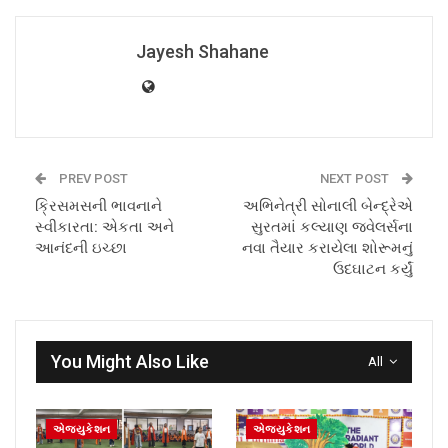
Jayesh Shahane
PREV POST
NEXT POST
ક્રિસમસની ભાવનાને
અભિનેત્રી સોનાલી બેન્દ્રેએ
સ્વીકારતા: એકતા અને
સુરતમાં કલ્યાણ જવેલર્સના
આનંદની ઇચ્છા
નવા તૈયાર કરાયેલા શોરૂમનું
ઉદઘાટન કર્યું
You Might Also Like
All
એજ્યુકેશન
એજ્યુકેશન