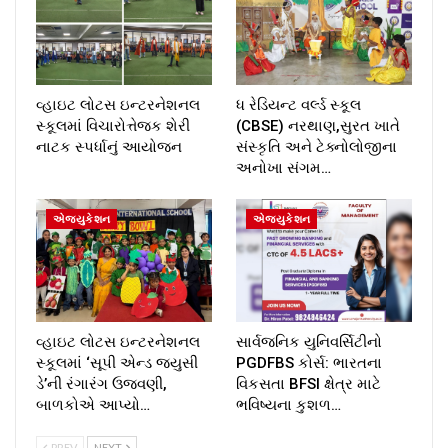
વ્હાઇટ લોટસ ઇન્ટરનેશનલ
ધ રેડિયન્ટ વર્લ્ડ સ્કૂલ
સ્કૂલમાં વિચારોત્તેજક શેરી
(CBSE) નરથાણ,સુરત ખાતે
નાટક સ્પર્ધાનું આયોજન
સંસ્કૃતિ અને ટેક્નોલોજીના
અનોખા સંગમ…
એજ્યુકેશન
એજ્યુકેશન
વ્હાઇટ લોટસ ઇન્ટરનેશનલ
સાર્વજનિક યુનિવર્સિટીનો
સ્કૂલમાં ‘સૂપી એન્ડ જ્યુસી
PGDFBS કોર્સ: ભારતના
ડે’ની રંગારંગ ઉજવણી,
વિકસતા BFSI ક્ષેત્ર માટે
બાળકોએ આપ્યો…
ભવિષ્યના કુશળ…
PREV
NEXT