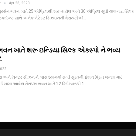
r
Apr 28, 2023
રસેન ભવન ખાતે 25 એપ્રિલથી શરૂ થયેલ અને 30 એપ્રિલ સુધી ચાલનારા સિલ્ક
િસ્કાઉન્ટ સાથે અનેક લેટેસ્ટ ડિઝાઇનની વેરાયટીઓ…
 ભવન ખાતે શરૂ ઇન્ડિયા સિલ્ક એક્સ્પો ને ભવ્ય
દ
2022
ા અને વિન્ટર સીઝન ને ખાસ ધ્યાનમાં રાખી સુરતની ફેશન પ્રિય જનતા માટે
િયામાં આવેલ તેરાપંથ ભવન ખાતે 22 ડિસેમ્બરથી 1
…