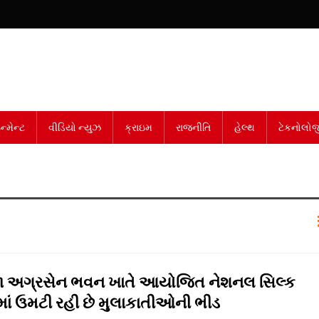
્મેન્ટ
વીડિયો ન્યુઝ
ક્રાઇમ
રાજનીતિ
હેલ્થ
ટેકનોલોજ
ા અગ્રસેન ભવન ખાતે આયોજિત નેશનલ સિલ્ક
માં ઉમટી રહી છે મુલાકાતીઓની ભીડ