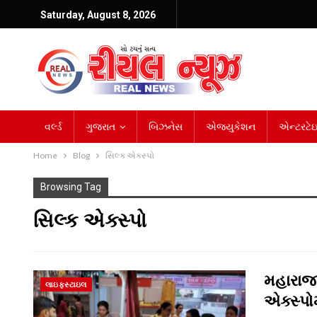
Saturday, August 8, 2026
વર્લ્ડ
ગુજરાત
બિઝનેસ
એજ્યુકેશન
એન્ટરટેઇન
Home
Blog
સિલ્ક એક્સ્પો
Browsing Tag
સિલ્ક એક્સ્પો
મહારાજ
લાઇફસ્ટાઇલ
એક્સ્પો