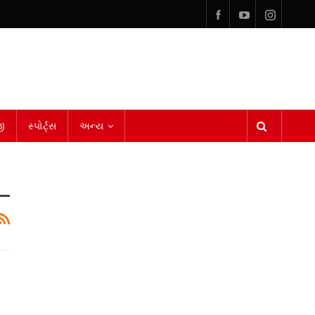
ી
સ્પોર્ટ્સ
અન્ય