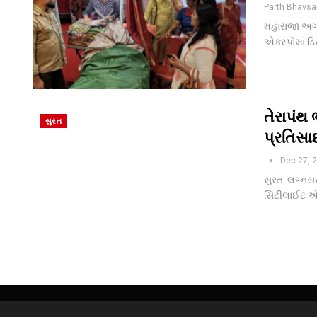
Parth Bhavsa
મહારાજા અગ્
એક્સ્પોમાં ડ
તેરાપંથ
સુરત
પ્રતિસા
Dec 27, 
સુરત. લગ્નસર
સિટીલાઈટ એર