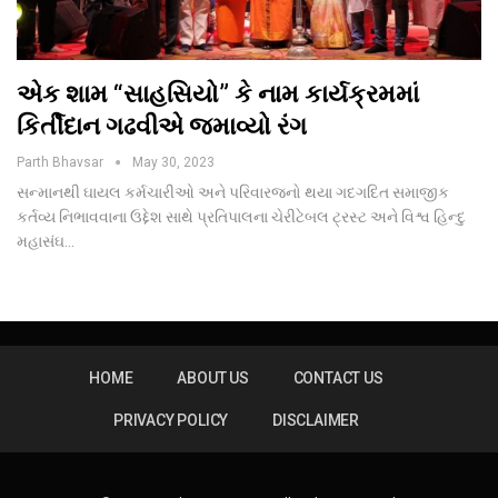
એક શામ “સાહસિયો” કે નામ કાર્યક્રમમાં
કિર્તીદાન ગઢવીએ જમાવ્યો રંગ
Parth Bhavsar
May 30, 2023
સન્માનથી ઘાયલ કર્મચારીઓ અને પરિવારજનો થયા ગદગદિત સમાજીક
કર્તવ્ય નિભાવવાના ઉદ્દેશ સાથે પ્રતિપાલના ચેરીટેબલ ટ્રસ્ટ અને વિશ્વ હિન્દુ
મહાસંઘ…
HOME
ABOUT US
CONTACT US
PRIVACY POLICY
DISCLAIMER