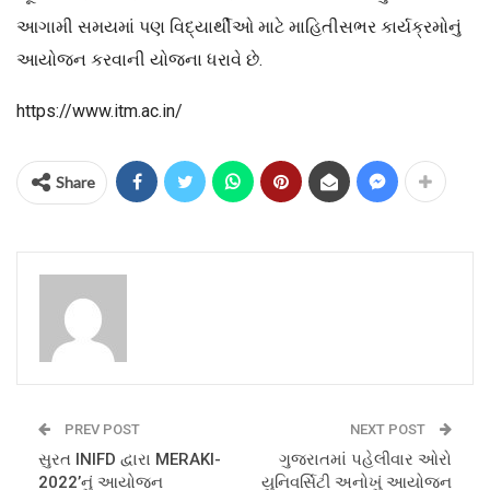
આગામી સમયમાં પણ વિદ્યાર્થીઓ માટે માહિતીસભર કાર્યક્રમોનું
આયોજન કરવાની યોજના ધરાવે છે.
https://www.itm.ac.in/
Share
PREV POST
NEXT POST
સુરત INIFD દ્વારા MERAKI-
ગુજરાતમાં પહેલીવાર ઓરો
2022’નું આયોજન
યુનિવર્સિટી અનોખું આયોજન