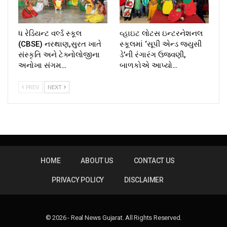
ધ રેડિયન્ટ વર્લ્ડ સ્કૂલ
વ્હાઇટ લોટસ ઇન્ટરનેશનલ
(CBSE) નરથાણ,સુરત ખાતે
સ્કૂલમાં ‘સૂપી એન્ડ જ્યુસી
સંસ્કૃતિ અને ટેક્નોલોજીના
ડે’ની રંગારંગ ઉજવણી,
અનોખા સંગમ…
બાળકોએ આપ્યો…
PREV
NEXT
HOME
ABOUT US
CONTACT US
PRIVACY POLICY
DISCLAIMER
© 2026 - Real News Gujarat. All Rights Reserved.