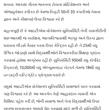
શકાય. આકાશ ગૌતમ ભારતના ટોચના મોટિવેશનલ અને
એજ્યુકેશન સ્પીકર છે તેમજ નિફ્ટી 50ની 30 કંપનીઓ તેમના
જ્ઞાન અને કૌશલ્યો ઉપર વિશ્વાસ કરે છે.
મહત્વપૂર્ણ છે કે આઇટીએમ વોકેશનલ યુનિવર્સિટી તેની કામગીરીની
શરૂઆતથી જ કાર્યક્ષમ, આત્મવિશ્વાસથી ભરપૂર અને ઉચ્ચ જ્ઞાન
ધરાવતા લીડર્સ તૈયાર કરવા ઉપર કેન્દ્રિત રહી છે. તે 25થી વધુ
વૈશ્વિક જોડાણો સાથે વિદ્યાર્થીઓને વિશ્વસ્તરીય શિક્ષણ પ્રદાન
કરવામાં હંમેશા અગ્રેસર રહી છે. યુનિવર્સિટી 950થી વધુ કોર્પોરેટ
રિક્રુટર્સ, 10,000થી વધુ એલ્યુમનાઇટ નેટવર્ક તેમજ 18થી વધુ
ઇન્ડસ્ટ્રી-ઇન્ટિગ્રેટેડ પ્રોગ્રામ ધરાવે છે.
વધુમાં આઇટીએમ વોકેશનલ યુનિવર્સિટી સમાજને પરત કરવામાં
પણ વિશ્વાસ કરે છે. આ અંતર્ગત તેણે આહારદાન નામની એક
વિશિષ્ટ પહેલ કરી છે, જેની સમાજ અને તેના વિદ્યાર્થીઓ ઉપર
ખૂબજ સકારાત્મક અસરો પેદા કરવામાં મદદ મળી છે. યુનિવર્સિટી