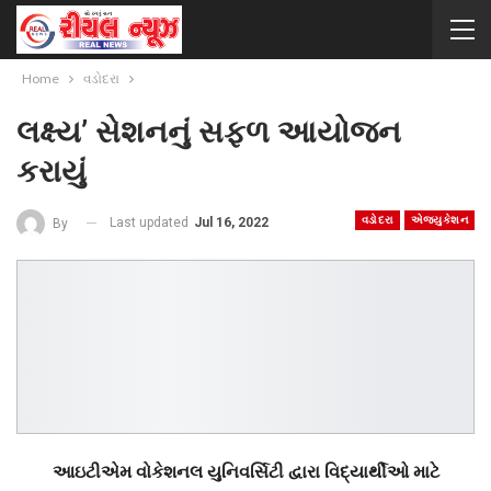
Home
વડોદરા
લક્ષ્ય’ સેશનનું સફળ આયોજન
કરાયું
વડોદરા
એજ્યુકેશન
Last updated
Jul 16, 2022
By
આઇટીએમ વોકેશનલ યુનિવર્સિટી દ્વારા વિદ્યાર્થીઓ માટે