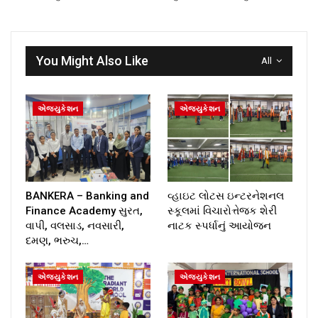
You Might Also Like
All
એજ્યુકેશન
એજ્યુકેશન
BANKERA – Banking and
વ્હાઇટ લોટસ ઇન્ટરનેશનલ
Finance Academy સુરત,
સ્કૂલમાં વિચારોત્તેજક શેરી
વાપી, વલસાડ, નવસારી,
નાટક સ્પર્ધાનું આયોજન
દમણ, ભરુચ,…
એજ્યુકેશન
એજ્યુકેશન