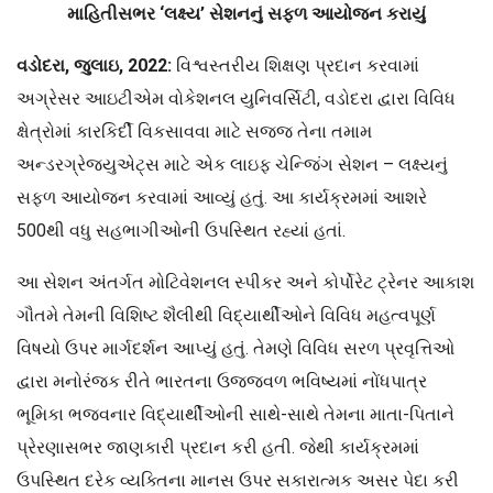
માહિતીસભર
‘લક્ષ્ય’ સેશનનું સફળ આયોજન કરાયું
વડોદરા
, જુલાઇ, 2022:
વિશ્વસ્તરીય શિક્ષણ પ્રદાન કરવામાં
અગ્રેસર આઇટીએમ વોકેશનલ યુનિવર્સિટી, વડોદરા દ્વારા વિવિધ
ક્ષેત્રોમાં કારકિર્દી વિકસાવવા માટે સજ્જ તેના તમામ
અન્ડરગ્રેજ્યુએટ્સ માટે એક લાઇફ ચેન્જિંગ સેશન – લક્ષ્યનું
સફળ આયોજન કરવામાં આવ્યું હતું. આ કાર્યક્રમમાં આશરે
500થી વધુ સહભાગીઓની ઉપસ્થિત રહ્યાં હતાં.
આ સેશન અંતર્ગત મોટિવેશનલ સ્પીકર અને કોર્પોરેટ ટ્રેનર આકાશ
ગૌતમે તેમની વિશિષ્ટ શૈલીથી વિદ્યાર્થીઓને વિવિધ મહત્વપૂર્ણ
વિષયો ઉપર માર્ગદર્શન આપ્યું હતું. તેમણે વિવિધ સરળ પ્રવૃત્તિઓ
દ્વારા મનોરંજક રીતે ભારતના ઉજ્જવળ ભવિષ્યમાં નોંધપાત્ર
ભૂમિકા ભજવનાર વિદ્યાર્થીઓની સાથે-સાથે તેમના માતા-પિતાને
પ્રેરણાસભર જાણકારી પ્રદાન કરી હતી. જેથી કાર્યક્રમમાં
ઉપસ્થિત દરેક વ્યક્તિના માનસ ઉપર સકારાત્મક અસર પેદા કરી