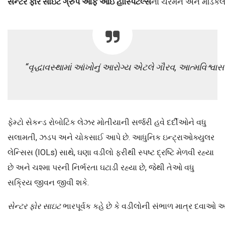
સેન્ટર
ફોર
સાઇટ
ગ્રુપ
ઑફ
આઇ
હોસ્પિટલ્સ
ના ચેરમેન અને મેડિકલ
“
વૃદ્ધાવસ્થામાં
આંખોનું
આરોગ્ય
એટલે
ગૌરવ
,
આત્મવિશ્વાસ
ફેમ્ટો સેકન્ડ રોબોટિક લેઝર મોતીયાની સર્જરી હવે દર્દીઓને વધુ
સલામતી, ઝડપ અને ચોકસાઈ આપે છે. આધુનિક ઇન્ટ્રાઓક્યુલર
લેન્સિસ (IOLs) સાથે, ઘણા વડીલો ફરીથી સ્પષ્ટ દ્રષ્ટિ મેળવી રહ્યા
છે અને ચશ્મા પરની નિર્ભરતા ઘટાડી રહ્યા છે, જેથી તેઓ વધુ
સક્રિય જીવન જીવી શકે.
સેન્ટર
ફોર
સાઇટ
ભારપૂર્વક કહે છે કે વડીલોની સંભાળ માત્ર દવાઓ અ