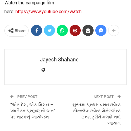
Watch the campaign film
here:
https://www.youtube.com/watch
Share
Jayesh Shahane
PREV POST
NEXT POST
“એક દેશ, એક મિશન –
સુરતમાં પ્રથમ વખત ઇવેન્ટ
પ્લાસ્ટિક પ્રદૂષણનો અંત”
કોન્ક્લેવ: ઇવેન્ટ મેનેજમેન્ટ
પર નાટકનું આયોજન
ઇન્ડસ્ટ્રીને મળશે નવો
આયામ