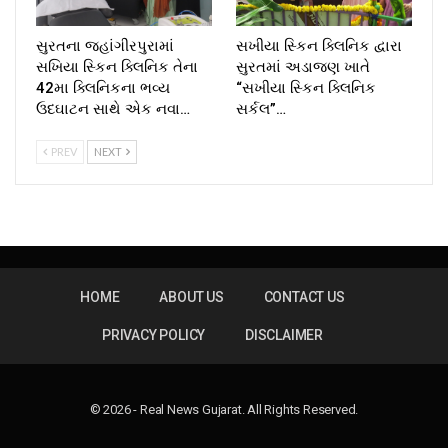
સુરતના જહાંગીરપુરામાં
સખીયા સ્કિન ક્લિનિક દ્વારા
સખિયા સ્કિન ક્લિનિક તેના
સુરતમાં અડાજણ ખાતે
42મા ક્લિનિકના ભવ્ય
“સખીયા સ્કિન ક્લિનિક
ઉદઘાટન સાથે એક નવા…
સર્કલ”…
PREV
NEXT
HOME
ABOUT US
CONTACT US
PRIVACY POLICY
DISCLAIMER
© 2026 - Real News Gujarat. All Rights Reserved.