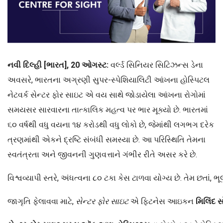
નવી દિલ્હી [ભારત], 20 ઓગસ્ટ:
વર્લ્ડ સિનિયર સિટિઝન્સ ડેના
અવસરે, ભારતના અગ્રણી સુપર-સ્પેશિયાલિટી આંખના હોસ્પિટલ
નેટવર્ક સેન્ટર ફોર સાઇટ એ વય સાથે જોડાયેલા આંખના રોગોમાં
સમયસર સારવારના તાત્કાલિક મહત્વ પર ભાર મૂક્યો છે. ભારતમાં
૬૦ વર્ષથી વધુ વયના ૧૪ કરોડથી વધુ લોકો છે, જેમાંથી લગભગ દરેક
ત્રણમાંથી એકને દ્રષ્ટિ સંબંધી સમસ્યા છે. આ પરિસ્થિતિ તેમના
સ્વતંત્રતા અને જીવનની ગુણવત્તાને ગંભીર રીતે અસર કરે છે.
વિશ્વવ્યાપી સ્તરે, અંધત્વના ૮૦ ટકા કેસ ટાળવા યોગ્ય છે. તેમ છતાં,
જાગૃતિ ફેલાવવા માટે,
સેન્ટર
ફોર
સાઇટ
એ ફિટનેસ આઇકન
મિલિંદ
સ