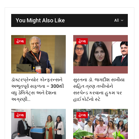
You Might Also Like
All
હેલ્થ
હેલ્થ
ડૉક્ટરપ્રેન્યોર કોન્ફરન્સને
સુરતના ડૉ. જગદીશ સખીયા
અભૂતપૂર્વ સફળતા – 300થી
સહિત ત્રણ તબીબોને
વધુ ડેલિગેટ્સ અને દેશના
સસ્પેન્ડ કરવાના હુકમ પર
અગ્રણી…
હાઈકોર્ટનો સ્ટે
હેલ્થ
હેલ્થ