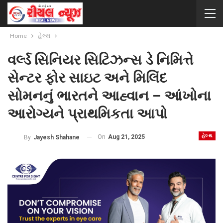
Home
હેલ્થ
વર્લ્ડ સિનિયર સિટિઝન્સ ડે નિમિત્તે
સેન્ટર ફોર સાઇટ અને મિલિંદ
સોમનનું ભારતને આહ્વાન – આંખોના
આરોગ્યને પ્રાથમિકતા આપો
હેલ્થ
On
Aug 21, 2025
By
Jayesh Shahane