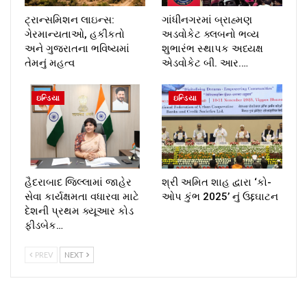
ટ્રાન્સમિશન લાઇન્સ:
ગાંધીનગરમાં બ્રાહ્મણ
ગેરમાન્યતાઓ, હકીકતો
અડવોકેટ ક્લબનો ભવ્ય
અને ગુજરાતના ભવિષ્યમાં
શુભારંભ સ્થાપક અધ્યક્ષ
તેમનું મહત્વ
એડવોકેટ બી. આર.…
ઇન્ડિયા
ઇન્ડિયા
હૈદરાબાદ જિલ્લામાં જાહેર
શ્રી અમિત શાહ દ્વારા ‘કો-
સેવા કાર્યક્ષમતા વધારવા માટે
ઓપ કુંભ 2025’ નું ઉદ્દઘાટન
દેશની પ્રથમ ક્યૂઆર કોડ
ફીડબેક…
PREV
NEXT