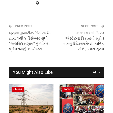
PREV POST
NEXT POST
બ્રહ્મા કુમારીઝ સિટીલાઈટ
અમદાવાદમાં રિયલ
દ્વારા 1થી 9 ડિસેમ્બર સુધી
એસ્ટેટના વિકાસનો સ્રોત
“અલવિદા તણાવ” હેપ્પીનેસ
બનતું રિડેવલપમેન્ટઃ કાર્તિક
પ્રોગ્રામનું આયોજન
સોની, સ્વરા ગ્રુપ
You Might Also Like
All
ઇન્ડિયા
ઇન્ડિયા