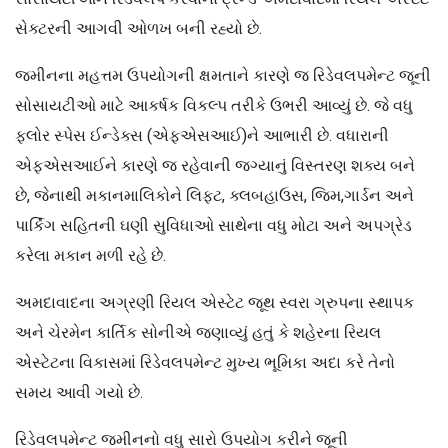
સેક્ટરની આગવી ઓળખ બની રહ્યો છે.
જમીનના મહત્તમ ઉપયોગની ક્ષમતાને કારણે જ રિડેવલપમેન્ટ જૂની
સોસાયટીઓ માટે આકર્ષક વિકલ્પ તરીકે ઉભરી આવ્યું છે. જે વધુ
ફ્લોર સ્પેસ ઈન્ડેક્સ (એફએસઆઈ)ને આભારી છે. વધારાની
એફએસઆઈને કારણે જ રહેવાની જગ્યાનું વિસ્તરણ શક્ય બને
છે, જેનાથી મકાનમાલિકોને લિફ્ટ, ક્લબહાઉસ, જિમ,ગાર્ડન અને
પાર્કિંગ સહિતની ઘણી સુવિધાઓ સાથેના વધુ મોટા અને અપગ્રેડ
કરેલા મકાન મળી રહે છે.
અમદાવાદના અગ્રણી રિયલ એસ્ટેટ જૂથ સ્વરા ગ્રુપના સ્થાપક
અને ચેરમેન કાર્તિક સોનીએ જણાવ્યું હતું કે શહેરના રિયલ
એસ્ટેટના વિકાસમાં રિડેવલપમેન્ટ મુખ્ય ભૂમિકા અદા કરે તેનો
સમય આવી ગયો છે.
રિડેવલપમેન્ટ જમીનનો વધુ સારો ઉપયોગ કરીને જૂની