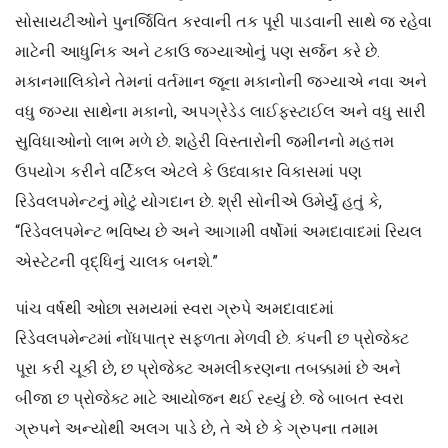
સોસાયટીઓને પુનર્જિવિત કરવાની તક પૂરી પાડવાની સાથે જ રહેવા
માટેની આધુનિક અને ટકાઉ જગ્યાઓનું પણ સર્જન કરે છે.
મકાનમાલિકોને તેમનાં વર્તમાન જૂના મકાનોની જગ્યાએ નવા અને
વધુ જગ્યા સાથેના મકાનો, અપગ્રેડેડ લાઈફસ્ટાઈલ અને વધુ સારી
સુવિધાઓનો લાભ મળે છે. શહેરી વિસ્તારોની જમીનનો મહત્તમ
ઉપયોગ કરીને વર્ટિકલ એટલે કે ઉધ્વાકાર વિકાસમાં પણ
રિડેવલપમેન્ટનું મોટું યોગદાન છે. શ્રી સોનીએ ઉમેર્યું હતું કે,
“રિડેવલપમેન્ટ ભવિષ્ય છે અને આગામી વર્ષોમાં અમદાવાદમાં રિયલ
એસ્ટેટની વૃદ્ધિનું ચાલક બનશે.”
પાંચ વર્ષથી ઓછા સમયમાં સ્વરા ગ્રુપે અમદાવાદમાં
રિડેવલપમેન્ટમાં નોંધપાત્ર સફળતા મેળવી છે. કંપની છ પ્રોજેક્ટ
પૂરા કરી ચૂકી છે, છ પ્રોજેક્ટ અમલીકરણના તબક્કામાં છે અને
બીજા છ પ્રોજેક્ટ માટે આયોજન થઈ રહ્યું છે. જે બાબત સ્વરા
ગ્રુપને અન્યોથી અલગ પાડે છે, તે એ છે કે ગ્રુપના તમામ