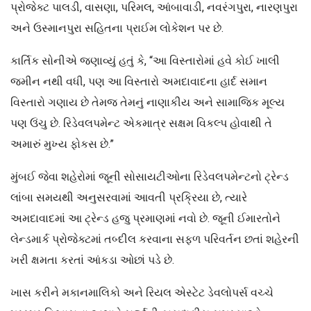
પ્રોજેક્ટ પાલડી, વાસણા, પરિમલ, આંબાવાડી, નવરંગપુરા, નારણપુરા
અને ઉસ્માનપુરા સહિતના પ્રાઈમ લોકેશન પર છે.
કાર્તિક સોનીએ જણાવ્યું હતું કે, “આ વિસ્તારોમાં હવે કોઈ ખાલી
જમીન નથી વધી, પણ આ વિસ્તારો અમદાવાદના હાર્દ સમાન
વિસ્તારો ગણાય છે તેમજ તેમનું નાણાકીય અને સામાજિક મૂલ્ય
પણ ઉંચુ છે. રિડેવલપમેન્ટ એકમાત્ર સક્ષમ વિકલ્પ હોવાથી તે
અમારું મુખ્ય ફોકસ છે.”
મુંબઈ જેવા શહેરોમાં જૂની સોસાયટીઓના રિડેવલપમેન્ટનો ટ્રેન્ડ
લાંબા સમયથી અનુસરવામાં આવતી પ્રક્રિયા છે, ત્યારે
અમદાવાદમાં આ ટ્રેન્ડ હજુ પ્રમાણમાં નવો છે. જૂની ઈમારતોને
લેન્ડમાર્ક પ્રોજેક્ટમાં તબ્દીલ કરવાના સફળ પરિવર્તન છતાં શહેરની
ખરી ક્ષમતા કરતાં આંકડા ઓછાં પડે છે.
ખાસ કરીને મકાનમાલિકો અને રિયલ એસ્ટેટ ડેવલોપર્સ વચ્ચે