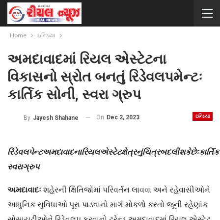
Home
ઇન્ડિયા
અમદાવાદમાં રિયલ એસ્ટેટના
વિકાસનો સ્રોત બનતું રિડેવલપમેન્ટઃ
કાર્તિક સોની, સ્વરા ગ્રુપ
ઇન્ડિયા
On
Dec 2, 2023
By
Jayesh Shahane
રિડેવલપેન્ટ
અમદાવાદના
રિયલ
એસ્ટેટ
ક્ષેત્રનું
ચિત્ર
બદલી
શકે
છેઃ
કાર્તિક
સ્વરા
ગ્રુપ
અમદાવાદઃ
શહેરની ક્ષિતિજોમાં પરિવર્તન લાવવા અને રહેવાસીઓને
આધુનિક સુવિધાઓ પૂરા પાડવાનો માર્ગ મોકળો કરતો જૂની રહેણાંક
સોસાયટીઓને રિડેવલપ કરવાનો ટ્રેન્ડ અમદાવાદમાં રિયલ એસ્ટેટ