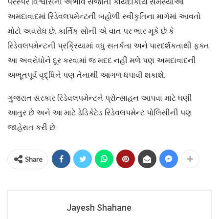
પરસ્પર વિશ્વાસના અભાવે સર્જાતી કાયદાકીય સમસ્યાઓ
અમદાવાદમાં રિડેવલપમેન્ટની બહોળી સ્વીકૃતિના માર્ગમાં આવતો
મોટો અવરોધ છે. કાર્તિક સોની એ વાત પર ભાર મૂકે છે કે
રિડેવલપમેન્ટની પ્રક્રિયામાં વધુ સતર્કતા અને પારદર્શકતાથી ફક્ત
આ અવરોધોને દૂર કરવામાં જ મદદ નહીં મળે પણ અમદાવાદની
અભૂતપૂર્વ વૃદ્ધિને પણ તેનાથી આગળ ધપાવી શકાશે.
ગુજરાત સરકાર રિડેવલપમેન્ટને પ્રોત્સાહન આપવા માટે ઘણી
આતુર છે અને આ માટે ડેડિકેટેડ રિડેવલપમેન્ટ પોલિસીની પણ
જાહેરાત કરી છે.
Share
Jayesh Shahane