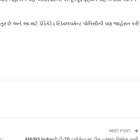
ુર છે અને આ માટે ડેડિકેટેડ રિડેવલપમેન્ટ પોલિસીની પણ જાહેરાત કરી
NEXT POST
ટઃ
AM/NS Indiaની ટી-20 ટુર્નામેન્ટમાં ટીમ હજીરા વિજેતા બની