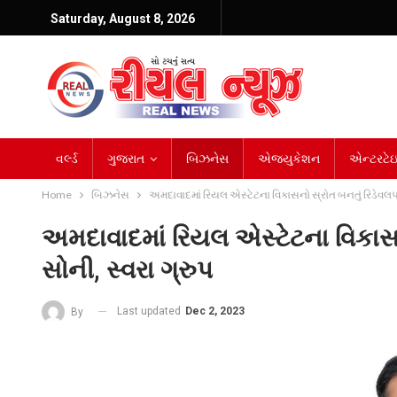
Saturday, August 8, 2026
વર્લ્ડ
ગુજરાત
બિઝનેસ
એજ્યુકેશન
એન્ટરટેઇન
Home
બિઝનેસ
અમદાવાદમાં રિયલ એસ્ટેટના વિકાસનો સ્રોત બનતું રિડેવલપમેન
અમદાવાદમાં રિયલ એસ્ટેટના વિકાસનો
સોની, સ્વરા ગ્રુપ
Last updated
Dec 2, 2023
By