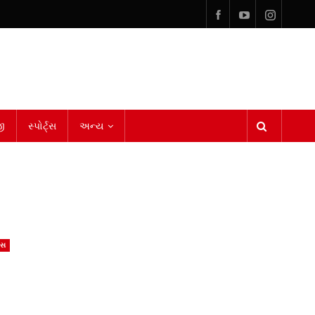
ી
સ્પોર્ટ્સ
અન્ય
ેસ