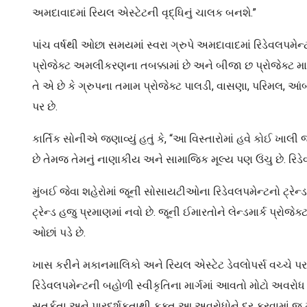
અમદાવાદમાં રિયલ એસ્ટેટની વૃદ્ધિનું ચાલક બનશે.”
પાંચ વર્ષથી ઓછા સમયમાં સ્વરા ગ્રુપે અમદાવાદમાં રિડેવલપમેન્ટમ
પ્રોજેક્ટ અમલીકરણના તબક્કામાં છે અને બીજા છ પ્રોજેક્ટ મા
તે એ છે કે ગ્રુપના તમામ પ્રોજેક્ટ પાલડી, વાસણા, પરિમલ, આ
પર છે.
કાર્તિક સોનીએ જણાવ્યું હતું કે, “આ વિસ્તારોમાં હવે કોઈ ખ
છે તેમજ તેમનું નાણાકીય અને સામાજિક મૂલ્ય પણ ઉંચુ છે. રિડે
મુંબઈ જેવા શહેરોમાં જૂની સોસાયટીઓના રિડેવલપમેન્ટનો ટ્રેન
ટ્રેન્ડ હજુ પ્રમાણમાં નવો છે. જૂની ઈમારતોને લેન્ડમાર્ક પ્રોજ
ઓછાં પડે છે.
ખાસ કરીને મકાનમાલિકો અને રિયલ એસ્ટેટ ડેવલોપર્સ વચ્ચે 
રિડેવલપમેન્ટની બહોળી સ્વીકૃતિના માર્ગમાં આવતો મોટો અવરોધ છે.
સતર્કતા અને પારદર્શકતાથી ફક્ત આ અવરોધોને દૂર કરવામાં જ