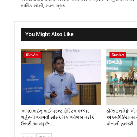
કાર્તિક સોની, સ્વરા ગ્રુપ
You Might Also Like
બિઝનેસ
બિઝનેસ
અમદાવાદનું વાઈબ્રન્ટ ફેસ્ટિવ કલ્ચર
ડીઝાઇનકેફે એ સ
શહેરની આગવી સાંસ્કૃતિક ઓળખ તરીકે
એક્સપિરિયન્સ સે
ઉભરી આવ્યું છે:…
પોતાની હાજરી…
PREV
NEXT