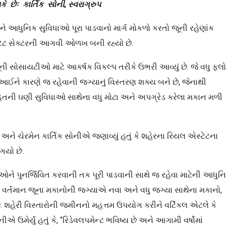
ે છેઃ કાર્તિક સોની, સ્વરાગ્રુપ
ને આધુનિક સુવિધાઓ પૂરા પાડવાનો માર્ગ મોકળો કરતો જૂની રહેણાંક
ટેટ સેક્ટરની આગવી ઓળખ બની રહ્યો છે.
ી સોસાયટીઓ માટે આકર્ષક વિકલ્પ તરીકે ઉભરી આવ્યું છે. જે વધુ ફ્લ
ે કારણે જ રહેવાની જગ્યાનું વિસ્તરણ શક્ય બને છે, જેનાથી
સહિતની ઘણી સુવિધાઓ સાથેના વધુ મોટા અને અપગ્રેડ કરેલા મકાન મળી
ને ચેરમેન કાર્તિક સોનીએ જણાવ્યું હતું કે શહેરના રિયલ એસ્ટેટના
ગયો છે.
ને પુનર્જિવિત કરવાની તક પૂરી પાડવાની સાથે જ રહેવા માટેની આધુન
ં વર્તમાન જૂના મકાનોની જગ્યાએ નવા અને વધુ જગ્યા સાથેના મકાનો,
 શહેરી વિસ્તારોની જમીનનો મહત્તમ ઉપયોગ કરીને વર્ટિકલ એટલે કે
ીએ ઉમેર્યું હતું કે, “રિડેવલપમેન્ટ ભવિષ્ય છે અને આગામી વર્ષોમાં