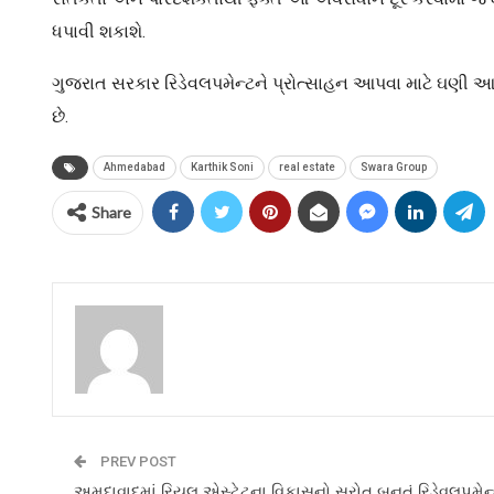
ધપાવી શકાશે.
ગુજરાત સરકાર રિડેવલપમેન્ટને પ્રોત્સાહન આપવા માટે ઘણી આત
છે.
Ahmedabad
Karthik Soni
real estate
Swara Group
Share
PREV POST
અમદાવાદમાં રિયલ એસ્ટેટના વિકાસનો સ્રોત બનતું રિડેવલપમેન્