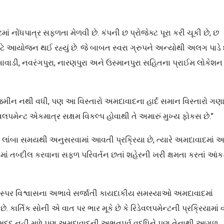
ાં નોંધપાત્ર સફળતા મેળવી છે. કંપની છ પ્રોજેક્ટ પૂરા કરી ચૂકી છે, છ
ટે આયોજન થઈ રહ્યું છે. જે બાબત સ્વરા ગ્રુપને અન્યોથી અલગ પાડે છ
ંબાવાડી, નવરંગપુરા, નારણપુરા અને ઉસ્માનપુરા સહિતના પ્રાઈમ લોકેશન
ાલી જમીન નથી વધી, પણ આ વિસ્તારો અમદાવાદના હાર્દ સમાન વિસ્તારો ગણ
વલપમેન્ટ એકમાત્ર સક્ષમ વિકલ્પ હોવાથી તે અમારું મુખ્ય ફોકસ છે.”
્ડ લાંબા સમયથી અનુસરવામાં આવતી પ્રક્રિયા છે, ત્યારે અમદાવાદમાં 
ેક્ટમાં તબ્દીલ કરવાના સફળ પરિવર્તન છતાં શહેરની ખરી ક્ષમતા કરતાં આંક
પરસ્પર વિશ્વાસના અભાવે સર્જાતી કાયદાકીય સમસ્યાઓ અમદાવાદમાં
 કાર્તિક સોની એ વાત પર ભાર મૂકે છે કે રિડેવલપમેન્ટની પ્રક્રિયામાં વ
 મદદ નહીં મળે પણ અમદાવાદની અભૂતપૂર્વ વૃદ્ધિને પણ તેનાથી આગળ