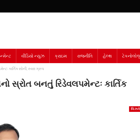
્મેન્ટ
વીડિયો ન્યુઝ
ક્રાઇમ
રાજનીતિ
હેલ્થ
ટેકનોલોજ
્ટઃ કાર્તિક સોની, સ્વરા ગ્રુપ
 સ્રોત બનતું રિડેવલપમેન્ટઃ કાર્તિક
બિઝન