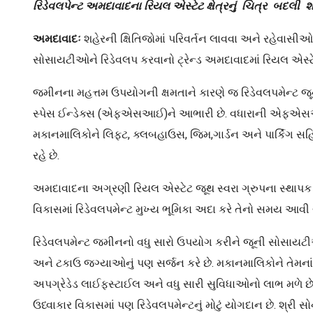
રિડેવલપેન્ટ અમદાવાદના રિયલ એસ્ટેટ ક્ષેત્રનું ચિત્ર બદલી શક
અમદાવાદઃ
શહેરની ક્ષિતિજોમાં પરિવર્તન લાવવા અને રહેવાસીઓ
સોસાયટીઓને રિડેવલપ કરવાનો ટ્રેન્ડ અમદાવાદમાં રિયલ એસ્
જમીનના મહત્તમ ઉપયોગની ક્ષમતાને કારણે જ રિડેવલપમેન્ટ જૂન
સ્પેસ ઈન્ડેક્સ (એફએસઆઈ)ને આભારી છે. વધારાની એફએસઆઈન
મકાનમાલિકોને લિફ્ટ, ક્લબહાઉસ, જિમ,ગાર્ડન અને પાર્કિંગ 
રહે છે.
અમદાવાદના અગ્રણી રિયલ એસ્ટેટ જૂથ સ્વરા ગ્રુપના સ્થાપક અ
વિકાસમાં રિડેવલપમેન્ટ મુખ્ય ભૂમિકા અદા કરે તેનો સમય આવી 
રિડેવલપમેન્ટ જમીનનો વધુ સારો ઉપયોગ કરીને જૂની સોસાયટીઓ
અને ટકાઉ જગ્યાઓનું પણ સર્જન કરે છે. મકાનમાલિકોને તેમના
અપગ્રેડેડ લાઈફસ્ટાઈલ અને વધુ સારી સુવિધાઓનો લાભ મળે છે.
ઉધ્વાકાર વિકાસમાં પણ રિડેવલપમેન્ટનું મોટું યોગદાન છે. શ્રી સોન