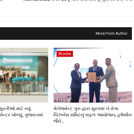
More From Author
બિઝનેસ
ુરતીઓ માટે નવું
મેનેજમેન્ટ ગુરુ દ્વારા સુરતમાં બે મેગા
ન્ટર ખોલ્યું, ગુજરાતમાં
બિઝનેસ સમિટનું સફળ આયોજન, હર્ષવર્ધન
જૈને…