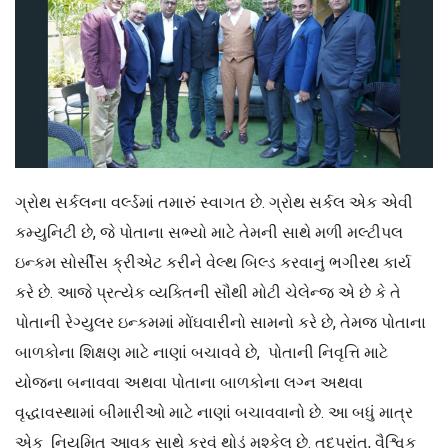
ગ્રોથ સર્કલના વર્લ્ડમાં તમારું સ્વાગત છે. ગ્રોથ સર્કલ એક એવી
કમ્યુનિટી છે, જે પોતાના સભ્યો માટે તેમની સાથે મળી મલ્ટીપલ
ઇન્કમ સોર્સીસ ક્રીએટ કરીને વેલ્થ બિલ્ડ કરવાનું ભગીરથ કાર્ય
કરે છે. આજે પ્રત્યેક વ્યક્તિની સૌથી મોટી ચેલેન્જ એ છે કે તે
પોતાની રેગ્યુલર ઇન્કમમાં મોંઘવારીનો સામનો કરે છે, તેમજ પોતાના
બાળકોના શિક્ષણ માટે નાણાં બચાવવે છે, પોતાની નિવૃત્તિ માટે
યોજના બનાવવા અથવા પોતાના બાળકોના લગ્ન અથવા
વૃદ્ધાવસ્થામાં બીમારીઓ માટે નાણાં બચાવવાનો છે. આ બધું માત્ર
એક નિયમિત આવક સાથે કરવું થોડું મુશ્કેલ છે. તદુપરાંત, વૈશ્વિક