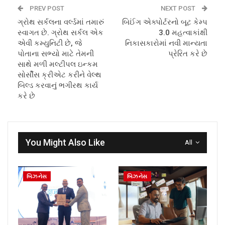
PREV POST
NEXT POST
ગ્રોથ સર્કલના વર્લ્ડમાં તમારું
બિઈંગ એક્પોર્ટરનો બૂટ કેમ્પ
સ્વાગત છે. ગ્રોથ સર્કલ એક
3.0 મહત્વાકાંક્ષી
એવી કમ્યુનિટી છે, જે
નિકાસકારોમાં નવી માન્યતા
પોતાના સભ્યો માટે તેમની
પ્રેરિત કરે છે
સાથે મળી મલ્ટીપલ ઇન્કમ
સોર્સીસ ક્રીએટ કરીને વેલ્થ
બિલ્ડ કરવાનું ભગીરથ કાર્ય
કરે છે
You Might Also Like
All
બિઝનેસ
બિઝનેસ