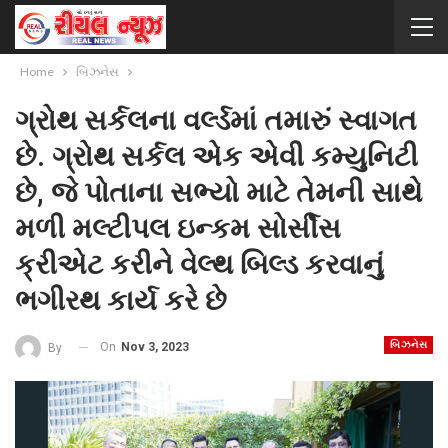
Home
બિઝનેસ
ગ્રોથ સર્કલના વર્લ્ડમાં તમારું સ્વાગત
છે. ગ્રોથ સર્કલ એક એવી કમ્યુનિટી
છે, જે પોતાના સભ્યો માટે તેમની સાથે
મળી મલ્ટીપલ ઇન્કમ સોર્સીસ
ક્રીએટ કરીને વેલ્થ બિલ્ડ કરવાનું
ભગીરથ કાર્ય કરે છે
બિઝનેસ
On
Nov 3, 2023
By