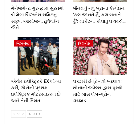
મેનેજમેન્ટ ગુરુ દ્વારા સુરતમાં
જૈનમનું નવું બ્રાન્ડ કેમ્પેઇન
બે મેગા બિઝનેસ સમિટનું
‘કલ જાનતે હૈં, કલ બનાતે
સફળ આયોજન, હર્ષવર્ધન
હૈં’: માર્કેટના કોલાહલ વચ્ચે…
જૈને…
બિઝનેસ
બિઝનેસ
એવોર ઇલેક્ટ્રિકે EX લોન્ચ
લક્ઝરી ક્ષેત્રે નવો બદલાવ:
કરી, જે તેની પ્રથમ
સોનાની જ્વેલ્સ દ્વારા પુરુષો
ઇલેક્ટ્રિક મોટરસાઇકલ છે
માટે ખાસ લેબ-ગ્રોન
અને તેની કિંમત…
ડાયમંડ…
PREV
NEXT