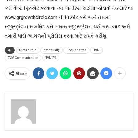
કરી વેલ્થ ક્રિએટ કરવાના આ ભગીરથ કાર્યમાં જોડાવો અત્યારે જ
www.grgrowthcircle.com ની વિઝીટ કરો અને તમારું
રજીસ્ટ્રેશન સબમિટ કરો. તમારું રજીસ્ટ્રેશન થઈ ગયા બાદ અમે
તમારી પાસે આગળની પ્રોસેસ કરવા માટે સંપર્ક કરીશું.
Groth circle
opportunity
Sonu sharma
TVM
TVM Communication
TVM PR
Share