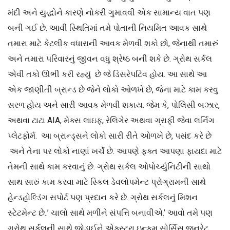
મંદી અને યુદ્ધોને કારણે નોકરી ગુમાવવી એક સામાન્ય વાત પણ
બની ગઈ છે. આવી સ્થિતિમાં તમે પોતાની નિયમિત આવક સાથે
તમારા માટે કેટલીક વધારાની આવક મેળવી શકો છો, જેનાથી તમારું
અને તમારા પરિવારનું જીવન વધુ શ્રેષ્ઠ બની શકે છે. ગ્રોથ સર્કલ
એવી તકો ઊભી કરી રહ્યું છે જે ડિસરેપટિવ હોય. આ સાથે આ
એક જાણીતી બ્રાન્ડ છે જેને લોકો ઓળખે છે, જેના માટે કામ કરવુ
સરળ હોય અને સારી આવક મેળવી શકાય. જેમ કે, પોલિસી બઝાર,
અથવા ટાટા AIA, મેક્સ લાઇફ, રેલિગેર અથવા ગ્રાફી જેવા લર્નિંગ
પ્લેટફોર્મ. આ બ્રાન્ડ્સને લોકો સારી રીતે ઓળખે છે, પસંદ કરે છે
અને તેના પર લોકો નાણાં ખર્ચે છે. આપણે ફક્ત આપણા ફાયદા માટે
તેમની સાથે કામ કરવાનું છે. ગ્રોથ સર્કલ ઓપોર્ચ્યુનિટીની સાથો
સાથ સારું કામ કરવા માટે સ્કિલ ડેવલોપમેન્ટ પ્રોગ્રામની સાથે
હેન્ડહોલ્ડિંગ સપોર્ટ પણ પ્રદાન કરે છે. ગ્રોથ સર્કલનું મિશન
સ્ટેટમેન્ટ છે..’ ચાલો સાથે મળીને સંપત્તિ બનાવીએ.’ આવો તમે પણ
ગ્રોથ સર્કલની સાથે જોડાઈને એક્સ્ટ્રા ઇન્કમ સોર્સિસ જનરેટ