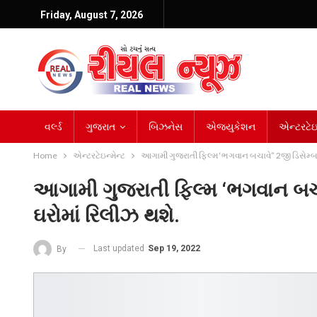
Friday, August 7, 2026
વર્લ્ડ
ગુજરાત
બિઝનેસ
એજ્યુકેશન
એન્ટરટેઇન
Home
એન્ટરટેઇન્મેન્ટ
આગામી ગુજરાતી ફિલ્મ ‘ભગવાન બચાવે” 2જી ડિસેમ્બર
આગામી ગુજરાતી ફિલ્મ ‘ભગવાન બચા
ઘરોમાં રિલીઝ થશે.
Last updated
Sep 19, 2022
By