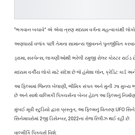
“ભગવાન બચાવે” એ એવા ત્રણ મધ્યમ વર્ગના મહત્વાકાંક્ષી લો
અણધાર્યા વળાંક પછી તેમના સામાન્ય જીવનને પુનર્જીવિત કરવ
ડ્રામા, સસ્પેન્સ, લાગણીઓથી ભરેલી રમુજી રોલર કોસ્ટર રાઈડ
મધ્યમ વર્ગીય લોકો માટે સંદેશ છે જે હંમેશા લોન, ક્રેડિટ કાર્ડ 
આ ફિલ્મમાં જિનલ બેલાણી, ભૌમિક સંપત અને મુની ઝા મુખ્ય ભૂમ
છે અને સાથે વાલ્મિકી પિક્ચર્સના બેનર હેઠળ આ ફિલ્મનું નિર્માણ 
મુંબઈ મૂવી સ્ટુડિયો દ્વારા પ્રસ્તુત, આ ફિલ્મનું વિતરણ UFO સ
સિનેમાઘરોમાં 2જી ડિસેમ્બર, 2022ના રોજ રિલીઝ થઈ રહી છે.
વાલ્મીકિ પિક્ચર્સ વિશે: