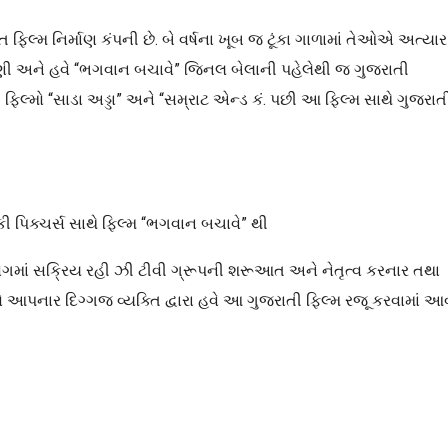
 ફિલ્મ નિર્માણ કંપની છે. બે વર્ષના ખૂબ જ ટૂંકા ગાળામાં તેઓએ અત્યાર
રી પાણી અને હવે “ભગવાન બચાવે” જિનલ બેલાની પહેલેથી જ ગુજરાતી
ફિલ્મો “સાડા અડ્ડા” અને “સમ્રાટ એન્ડ કં. પછી આ ફિલ્મ સાથે ગુજરાત
કી પિક્ચર્સ સાથે ફિલ્મ “ભગવાન બચાવે” થી
 ઉદ્યોગમાં સક્રિય રહી ઝી ટીવી ગ્રૂપની શરૂઆત અને નેતૃત્વ કરનાર તથા
આપનાર દિગ્ગજ વ્યક્તિ દ્વારા હવે આ ગુજરાતી ફિલ્મ રજૂ કરવામાં આ