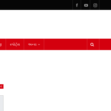
ી
સ્પોર્ટ્સ
અન્ય
્ટ