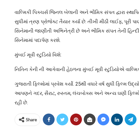
વાલ્મિકી પિક્ચર્સ જિનલ બેલાની અને ભૌમિક સંપત દ્વારા સ્થાપિત
સુધીમાં ત્રણ પ્રોજેક્ટ તૈયાર કર્યા છે. તીખી મીઠી લાઈફ, પૂ
સિનેમાની જાણીતી અભિનેત્રી છે અને ભૌમિક સંપત તેની હિન્દી 
સિનેમામાં પદાર્પણ કરશે.
મુંબઈ મૂવી સ્ટુડિયો વિશે:
નિતિન કેની ની આગેવાની હેઠળના મુંબઈ મૂવી સ્ટુડિયોએ વાલ્મિ
ગુજરાતી ફિલ્મોમાં પ્રવેશ કર્યો. 25થી વધારે વર્ષ સુધી ફિલ્મ
આપણને ગદર, સૈરાટ, રુસ્તમ, લંચબોક્સ અને અન્ય ઘણી ફિલ્મો 
રહી છે.
Share