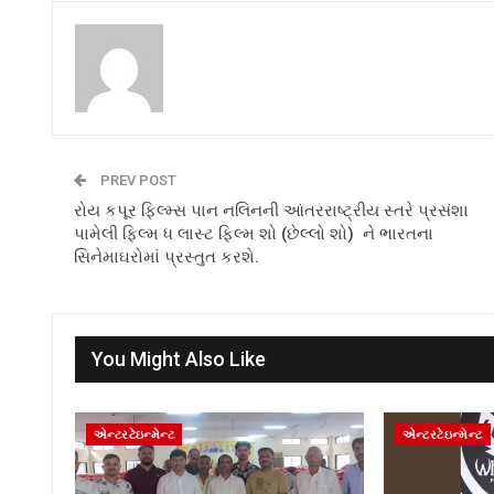
PREV POST
રોય કપૂર ફિલ્મ્સ પાન નલિનની આંતરરાષ્ટ્રીય સ્તરે પ્રસંશા
પામેલી ફિલ્મ ધ લાસ્ટ ફિલ્મ શો (છેલ્લો શો) ને ભારતના
સિનેમાઘરોમાં પ્રસ્તુત કરશે.
You Might Also Like
એન્ટરટેઇન્મેન્ટ
એન્ટરટેઇન્મેન્ટ