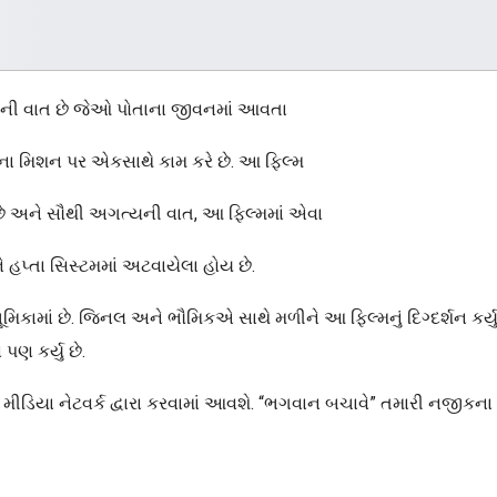
કોની વાત છે જેઓ પોતાના જીવનમાં આવતા
ાના મિશન પર એકસાથે કામ કરે છે. આ ફિલ્મ
 છે અને સૌથી અગત્યની વાત, આ ફિલ્મમાં એવા
અને હપ્તા સિસ્ટમમાં અટવાયેલા હોય છે.
િકામાં છે. જિનલ અને ભૌમિકએ સાથે મળીને આ ફિલ્મનું દિગ્દર્શન કર્ય
પણ કર્યુ છે.
િને મીડિયા નેટવર્ક દ્વારા કરવામાં આવશે. “ભગવાન બચાવે” તમારી નજીકના