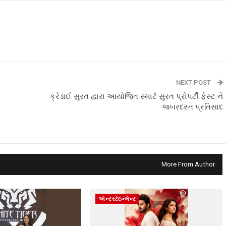
NEXT POST
ક્રેડાઈ સુરત દ્વારા આયોજિત સ્માર્ટ સુરત પ્રોપર્ટી ફેસ્ટ ને
જબરદસ્ત પ્રતિસાદ
More From Author
એન્ટરટેઇન્મેન્ટ