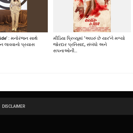
ide’ : મનોરંજન સાથે
મીડિયા પ્રિવ્યૂમાં ‘અઘરું છે યાર’ને મળ્યો
તન લાવવાનો પ્રયાસ
જોરદાર પ્રતિસાદ, સંબંધો અને
સપનાઓની…
DISCLAIMER