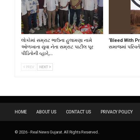
લોકોમાં સમ્રાટ ભાઉના હુલામણા નામે
‘Bleed With Pr
ઓળખાતા યુવા નેતા સમ્રાટ પાટીલ પૂર
સમાજમાં પરિવર્
પીડિતોની વ્હારે,…
PREV
NEXT
HOME
ABOUT US
CONTACT US
PRIVACY POLICY
© 2026 - Real News Gujarat. All Rights Reserved.