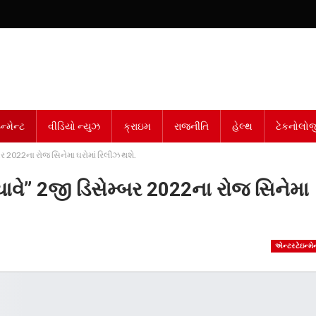
્મેન્ટ
વીડિયો ન્યુઝ
ક્રાઇમ
રાજનીતિ
હેલ્થ
ટેકનોલોજ
 2022ના રોજ સિનેમા ઘરોમાં રિલીઝ થશે.
વે” 2જી ડિસેમ્બર 2022ના રોજ સિનેમા
એન્ટરટેઇન્મેન