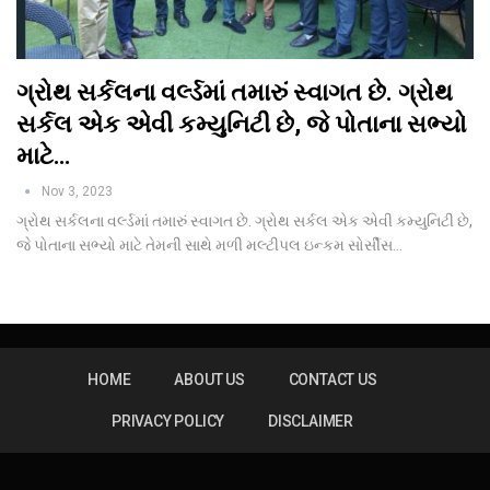
ગ્રોથ સર્કલના વર્લ્ડમાં તમારું સ્વાગત છે. ગ્રોથ
સર્કલ એક એવી કમ્યુનિટી છે, જે પોતાના સભ્યો
માટે…
Nov 3, 2023
ગ્રોથ સર્કલના વર્લ્ડમાં તમારું સ્વાગત છે. ગ્રોથ સર્કલ એક એવી કમ્યુનિટી છે,
જે પોતાના સભ્યો માટે તેમની સાથે મળી મલ્ટીપલ ઇન્કમ સોર્સીસ
…
HOME
ABOUT US
CONTACT US
PRIVACY POLICY
DISCLAIMER