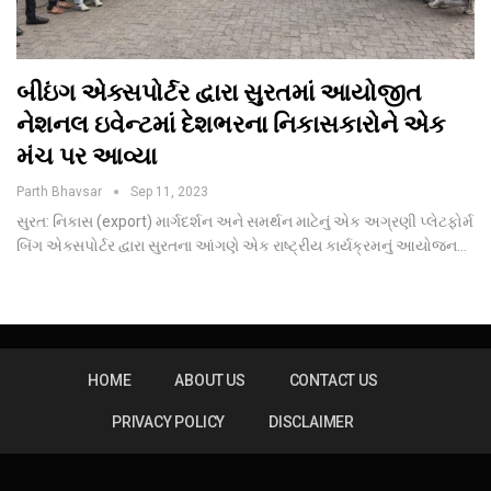
બીઇંગ એક્સપોર્ટર દ્વારા સુરતમાં આયોજીત
નેશનલ ઇવેન્ટમાં દેશભરના નિકાસકારોને એક
મંચ પર આવ્યા
Parth Bhavsar
Sep 11, 2023
સુરત: નિકાસ (export) માર્ગદર્શન અને સમર્થન માટેનું એક અગ્રણી પ્લેટફોર્મ
બિંગ એક્સપોર્ટર દ્વારા સુરતના આંગણે એક રાષ્ટ્રીય કાર્યક્રમનું આયોજન…
HOME
ABOUT US
CONTACT US
PRIVACY POLICY
DISCLAIMER