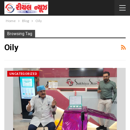
Home
Blog
Oily
Browsing Tag
Oily
UNCATEGORIZED