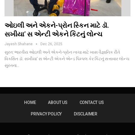
ઓઇલી અને એકને-પ્રોન સ્કિન માટે ડૉ.
સખીયા’ સ એન્ટી એકને કિટનું લોન્ચ
Jayesh Shahane
Dec 26, 2025
સુરત: ભારતીય ઓઇલી અને એકને-પ્રોન ત્વચા માટે ખાસ વૈજ્ઞાનિક રીતે
વિકસિત ડૉ. સખીયા' સ એન્ટી એકને એન્ડ પિમ્પલ કેર કિટનું સત્તાવાર લોન્ચ
સુરતના…
HOME
ABOUT US
CONTACT US
PRIVACY POLICY
DISCLAIMER