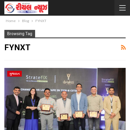
Home
Blog
FYNXT
Browsing Tag
FYNXT
ગુજરાત