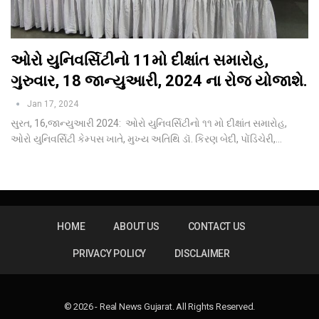
ઓરો યુનિવર્સિટીનો 11મો દીક્ષાંત સમારોહ,
ગુરુવાર, 18 જાન્યુઆરી, 2024 ના રોજ યોજાશે.
Jan 17, 2024
સુરત, 16,જાન્યુઆરી 2024: ઓરો યુનિવર્સિટીનો ૧૧ મો દીક્ષાંત સમારોહ,
ઓરો યુનિવર્સિટી કેમ્પસ ખાતે, મુખ્ય અતિથિ ડૉ. કિરણ બેદી, પોંડિચેરી,…
HOME
ABOUT US
CONTACT US
PRIVACY POLICY
DISCLAIMER
© 2026 - Real News Gujarat. All Rights Reserved.