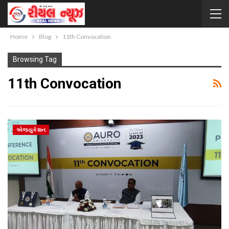
Home
Blog
11th Convocation
Browsing Tag
11th Convocation
એજ્યુકેશન