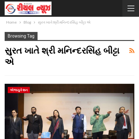
Home
Blog
સુરત ખાતે શ્રી મનિન્દરસિંહ બીટ્ટા એ
Browsing Tag
સુરત ખાતે શ્રી મનિન્દરસિંહ બીટ્ટા
એ
એજ્યુકેશન