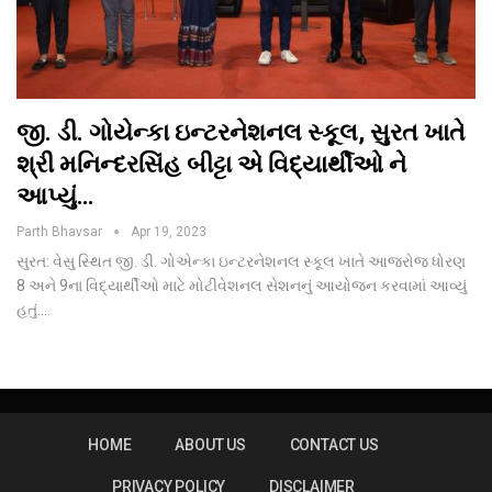
જી. ડી. ગોયેન્કા ઇન્ટરનેશનલ સ્કૂલ, સુરત ખાતે
શ્રી મનિન્દરસિંહ બીટ્ટા એ વિદ્યાર્થીઓ ને
આપ્યું…
Parth Bhavsar
Apr 19, 2023
સુરત: વેસુ સ્થિત જી. ડી. ગોએન્કા ઇન્ટરનેશનલ સ્કૂલ ખાતે આજરોજ ધોરણ
8 અને 9ના વિદ્યાર્થીઓ માટે મોટીવેશનલ સેશનનું આયોજન કરવામાં આવ્યું
હતું.…
HOME
ABOUT US
CONTACT US
PRIVACY POLICY
DISCLAIMER