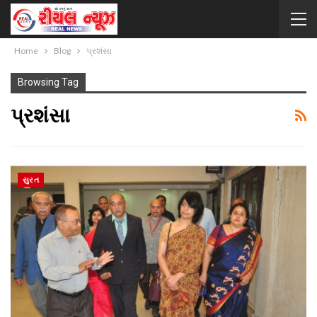
Home
Blog
પ્રશંસા
Browsing Tag
પ્રશંસા
સુરત