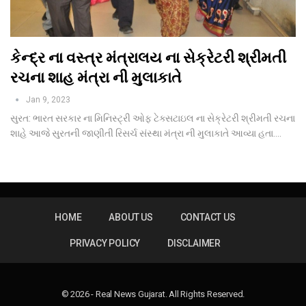
કેન્દ્ર ના વસ્ત્ર મંત્રાલય ના સેક્રેટરી શ્રીમતી
રચના શાહ મંત્રા ની મુલાકાતે
Jan 9, 2023
સુરત: ભારત સરકાર ના મિનિસ્ટ્રી ઓફ ટેક્સટાઇલ ના સેક્રેટરી શ્રીમતી રચના
શાહે આજે સુરતની જાણીતી રિસર્ચ સંસ્થા મંત્રા ની મુલાકાતે આવ્યા હતા.
…
HOME
ABOUT US
CONTACT US
PRIVACY POLICY
DISCLAIMER
© 2026 - Real News Gujarat. All Rights Reserved.