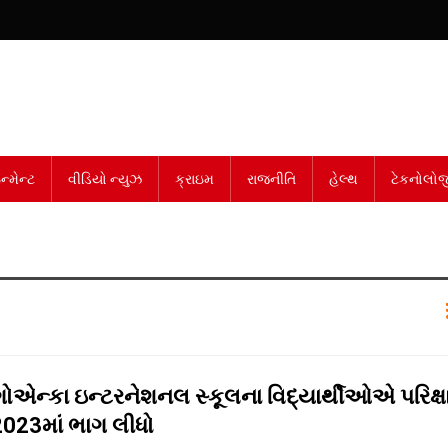
્મેન્ટ
વીડિયો ન્યુઝ
ક્રાઇમ
રાજનીતિ
હેલ્થ
ટેકનોલોજ
 ગોએન્કા ઇન્ટરનેશનલ સ્કૂલના વિદ્યાર્થીઓએ પરિક્ષ
 2023માં ભાગ લીધો