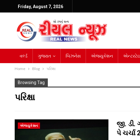
Friday, August 7, 2026
વર્લ્ડ
ગુજરાત
બિઝનેસ
એજ્યુકેશન
એન્ટરટેઇન
Home
Blog
પરિક્ષા
Browsing Tag
પરિક્ષા
જી. ડી.
એજ્યુકેશન
પે ચર્ચા