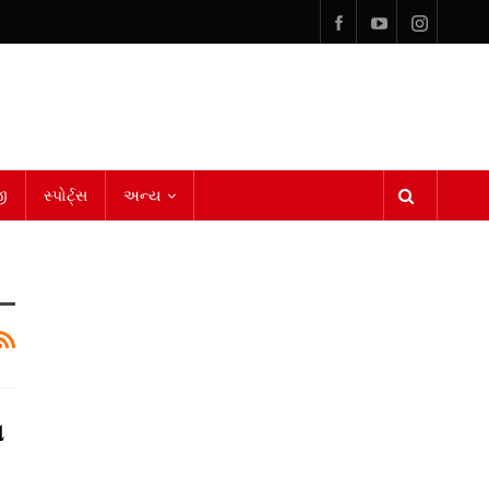
ી
સ્પોર્ટ્સ
અન્ય
ા