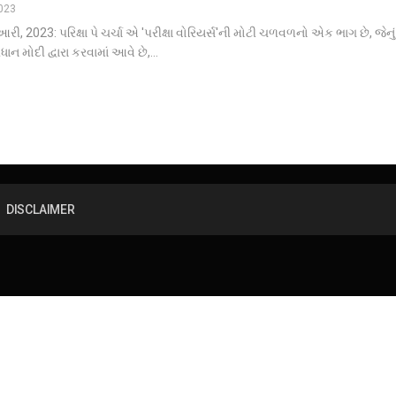
2023
રી, 2023: પરિક્ષા પે ચર્ચા એ 'પરીક્ષા વોરિયર્સ'ની મોટી ચળવળનો એક ભાગ છે, જેનું
રધાન મોદી દ્વારા કરવામાં આવે છે,
…
DISCLAIMER