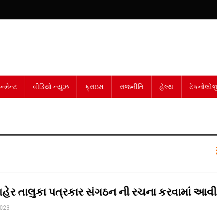
્મેન્ટ
વીડિયો ન્યુઝ
ક્રાઇમ
રાજનીતિ
હેલ્થ
ટેકનોલોજ
ેર તાલુકા પત્રકાર સંગઠન ની રચના કરવામાં આવી
2023