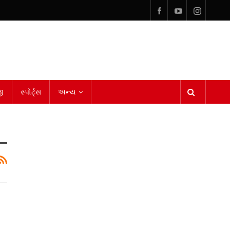
ી
સ્પોર્ટ્સ
અન્ય