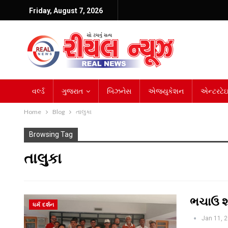
Friday, August 7, 2026
વર્લ્ડ
ગુજરાત
બિઝનેસ
એજ્યુકેશન
એન્ટરટેઇન
Home
Blog
તાલુકા
Browsing Tag
તાલુકા
ભચાઉ શહ
ધર્મ દર્શન
Jan 11, 