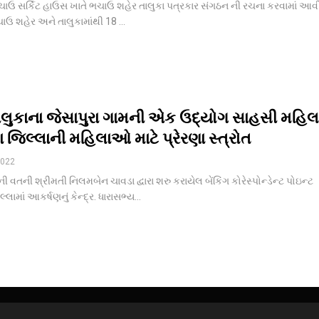
 સર્કિટ હાઉસ ખાતે ભચાઉ શહેર તાલુકા પત્રકાર સંગઠન ની રચના કરવામાં આવ
ચાઉ શહેર અને તાલુકામાંથી 18
…
લુકાના જેસાપુરા ગામની એક ઉદ્યોગ સાહસી મહિલ
ા જિલ્લાની મહિલાઓ માટે પ્રેરણા સ્ત્રોત
2022
ી વતની શ્રીમતી નિલમબેન ચાવડા દ્વારા શરુ કરાયેલ બેંકિંગ કોરેસ્પોન્ડેન્ટ પોઇન્ટ
લ્લામાં આકર્ષણનું કેન્દ્ર. ધારાસભ્ય
…