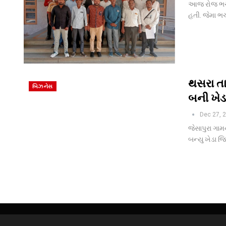
આજ રોજ ભચાઉ
હતી. જેમા ભ
થસરા તા
બિઝનેસ
બની ખેડ
Dec 27, 
જેસાપુરા ગામન
બન્યુ ખેડા જિ