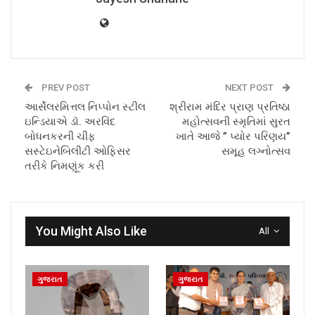
PREV POST
NEXT POST
આર્સેલરમિત્તલ નિપ્પોન સ્ટીલ
શ્રીરામ મંદિર પ્રાણ પ્રતિષ્ઠા
ઇન્ડિયાએ ડૉ. અરવિંદ
મહોત્સવની સ્મૃતિમાં સુરત
બોધનકરની ચીફ
ખાતે આજે ” પ્યોર પરિણય”
સસ્ટેઇનેબિલીટી ઓફિસર
સમૂહ લગ્નોત્સવ
તરીકે નિમણૂંક કરી
You Might Also Like
All
ગુજરાત
ગુજરાત