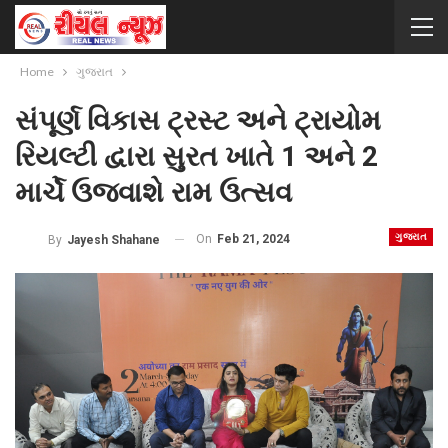
Home
ગુજરાત
સંપૂર્ણ વિકાસ ટ્રસ્ટ અને ટ્રાયોમ
રિયલ્ટી દ્વારા સુરત ખાતે 1 અને 2
માર્ચે ઉજવાશે રામ ઉત્સવ
ગુજરાત
On
Feb 21, 2024
By
Jayesh Shahane