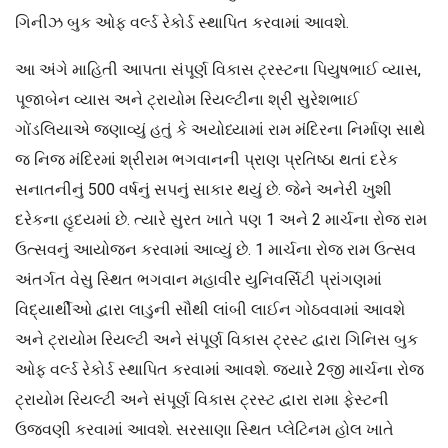
ગિનીઝ બુક ઓફ વર્લ્ડ રેકોર્ડ સ્થાપિત કરવામાં આવશે.
આ અંગે માહિતી આપતા સંપૂર્ણ વિકાસ ટ્રસ્ટના પિયુષભાઈ વ્યાસ,
પૂજાબેન વ્યાસ અને ટ્રાયોમ રિયલ્ટીના શ્રી સુરેશભાઈ
ગોંડલિયાએ જણાવ્યું હતું કે અયોધ્યામાં રામ મંદિરના નિર્માણ સાથે
જ નિજ મંદિરમાં શ્રીરામ ભગવાનની પ્રાણ પ્રતિષ્ઠા થતાં દરેક
સનાતનીનું 500 વર્ષનું સપનું સાકાર થયું છે. જેને અનેરી ખુશી
દરેકના હૃદયમાં છે. ત્યારે સુરત ખાતે પણ 1 અને 2 માર્ચના રોજ રામ
ઉત્સવનું આયોજન કરવામાં આવ્યું છે. 1 માર્ચના રોજ રામ ઉત્સવ
અંતર્ગત વેસુ સ્થિત ભગવાન મહાવીર યુનિવર્સિટી પ્રાંગણમાં
વિદ્યાર્થીઓ દ્વારા લાડુની સૌથી લાંબી લાઈન ગોઠવવામાં આવશે
અને ટ્રાયોમ રિયલ્ટી અને સંપૂર્ણ વિકાસ ટ્રસ્ટ દ્વારા ગિનિસ બુક
ઓફ વર્લ્ડ રેકોર્ડ સ્થાપિત કરવામાં આવશે. જ્યારે 2જી માર્ચના રોજ
ટ્રાયોમ રિયલ્ટી અને સંપૂર્ણ વિકાસ ટ્રસ્ટ દ્વારા રામા ફેસ્ટની
ઉજવણી કરવામાં આવશે. સરસાણા સ્થિત પ્લેટિનમ હોલ ખાતે