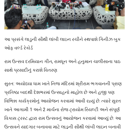
આ પ્રસંગે લાડુની સૌથી લાંબી લાઇન રચીને સ્થપાશે ગિનીઝ બુક
ઓફ વર્લ્ડ રેકોર્ડ
રામ ઉત્સવ દરમિયાન ગીત, રામધૂન અને હનુમાન ચાલીસાના પાઠ
સાથે પ્રસાદીનું કરાશે વિતરણ
સુરત: અયોધ્યા ધામ ખાતે નિજ મંદિરમાં શ્રીરામ ભગવાનની પ્રાણ
પ્રતિષ્ઠા બાદથી દેશભરમાં ઉત્સાહનો માહોલ છે અને હજી પણ
વિભિન્ન કાર્યક્રમોનું આયોજન કરવામાં આવી રહ્યું છે. ત્યારે સુરત
ખાતે આગામી 1 અને 2 માર્ચના રોજ ટ્રાયોમ રિયલ્ટી અને સંપૂર્ણ
વિકાસ ટ્રસ્ટ દ્વારા રામ ઉત્સવનું આયોજન કરવામાં આવ્યું છે. આ
ઉત્સવને યાદગાર બનાવવા માટે લાડુની સૌથી લાંબી લાઇન બનાવી