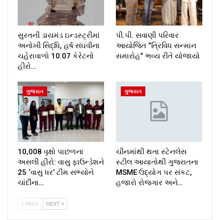
સુરતની ડાયમંડ ઇન્ડસ્ટ્રીમાં
પી.પી. સવાણી પરિવાર
અનોખી સિદ્ધિ, હર્ષ સંઘવીના
આયોજિત “ત્રિવિધ સન્માન
ચહેરાવાળો 10.07 કેરેટનો
સમારોહ” ભવ્ય રીતે યોજાયો
હીરો…
ગુજરાત
ગુજરાત
10,008 વૃક્ષો પાછળના
ચીનમાંથી થતા સ્ટેનલેસ
અસલી હીરો: વાસુ ફાઉન્ડેશને
સ્ટીલ આયાતોથી ગુજરાતના
25 ‘વાસુ ધર’ ટીમ સભ્યોને
MSME ઉદ્યોગ પર સંકટ,
ચાંદીના…
હજારો રોજગાર અને…
PREV
NEXT