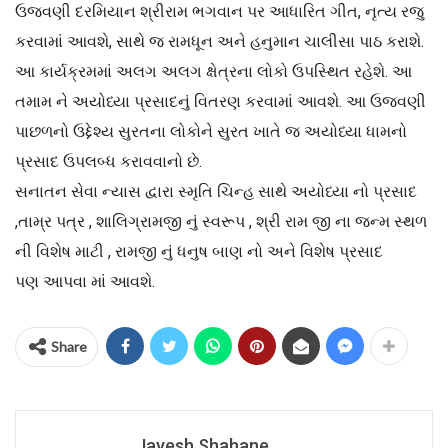
ઉજવણી દરમિયાન શ્રીરામ ભગવાન પર આધારિત ગીત, નૃત્ય રજુ
કરવામાં આવશે, સાથે જ રામધૂન અને હનુમાન ચાલીસા પાઠ કરાશે.
આ કાર્યક્રમમાં અલગ અલગ ક્ષેત્રના લોકો ઉપસ્થિત રહેશે. આ
તમામ ને અયોધ્યા પ્રસાદનું વિતરણ કરવામાં આવશે. આ ઉજવણી
પાછળનો ઉદ્દેશ્ય સુરતના લોકોને સુરત ખાતે જ અયોધ્યા ધામનો
પ્રસાદ ઉપલબ્ધ કરાવવાનો છે.
સનાતન સેવા ન્યાસ દ્વારા સ્મૃતિ ચિન્હ સાથે અયોધ્યા નો પ્રસાદ
,તામ્ર પત્ર , શાલિગ્રામજી નું સ્વરૂપ , શ્રી રામ જી ના જન્મ સ્થળ
ની વિશેષ માટી , રામજી નું ધનુષ બાણ નો અને વિશેષ પ્રસાદ
પણ આપવા માં આવશે.
Share
Jayesh Shahane