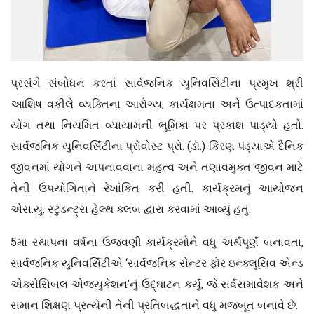
પ્રસંગે સંબોધન કરતાં સાર્વજનિક યુનિવર્સિટીના પ્રમુખ શ્રી
આશિષ વકીલે વ્યક્તિના આરોગ્ય, કાર્યક્ષમતા અને ઉત્પાદકતામાં
યોગ તથા નિયમિત વ્યાયામની ભૂમિકા પર પ્રકાશ પાડ્યો હતો.
સાર્વજનિક યુનિવર્સિટીના પ્રોવોસ્ટ પ્રો. (ડૉ.) કિરણ પંડ્યાએ દૈનિક
જીવનમાં યોગને અપનાવવાના મહત્વ અને તણાવમુક્ત જીવન માટે
તેની ઉપયોગિતાને રેખાંકિત કરી હતી. કાર્યક્રમનું આયોજન
એસ.યુ. સ્ટુડન્ટ્સ હેલ્થ ક્લબ દ્વારા કરવામાં આવ્યું હતું.
5મા સ્થાપના વર્ષના ઉજવણી કાર્યક્રમોને વધુ અર્થપૂર્ણ બનાવતા,
સાર્વજનિક યુનિવર્સિટીએ ‘સાર્વજનિક સેન્ટર ફોર ઇન્ક્લૂસિવ એન્ડ
એક્સેસિબલ એજ્યુકેશન’નું ઉદ્ઘાટન કર્યું, જે સર્વસમાવેશક અને
સમાન શિક્ષણ પ્રત્યેની તેની પ્રતિબદ્ધતાને વધુ મજબૂત બનાવે છે.