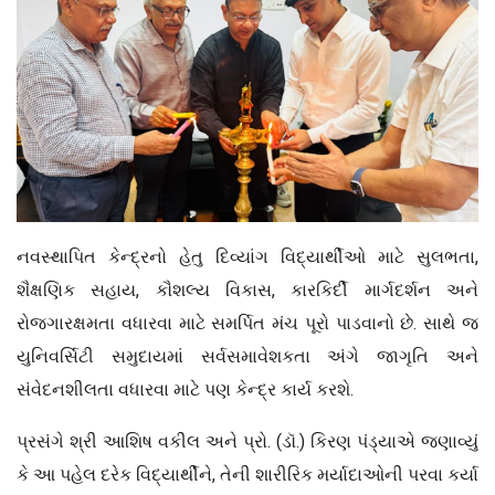
નવસ્થાપિત કેન્દ્રનો હેતુ દિવ્યાંગ વિદ્યાર્થીઓ માટે સુલભતા,
શૈક્ષણિક સહાય, કૌશલ્ય વિકાસ, કારકિર્દી માર્ગદર્શન અને
રોજગારક્ષમતા વધારવા માટે સમર્પિત મંચ પૂરો પાડવાનો છે. સાથે જ
યુનિવર્સિટી સમુદાયમાં સર્વસમાવેશકતા અંગે જાગૃતિ અને
સંવેદનશીલતા વધારવા માટે પણ કેન્દ્ર કાર્ય કરશે.
પ્રસંગે શ્રી આશિષ વકીલ અને પ્રો. (ડૉ.) કિરણ પંડ્યાએ જણાવ્યું
કે આ પહેલ દરેક વિદ્યાર્થીને, તેની શારીરિક મર્યાદાઓની પરવા કર્યા