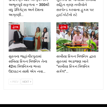
અભૂતપૂર્વ સફળતા – 300થી
સહિત ત્રણ તબીબોને
વધુ ડેલિગેટ્સ અને દેશના
સસ્પેન્ડ કરવાના હુકમ પર
અગ્રણી…
હાઈકોર્ટનો સ્ટે
હેલ્થ
હેલ્થ
સુરતના જહાંગીરપુરામાં
સખીયા સ્કિન ક્લિનિક દ્વારા
સખિયા સ્કિન ક્લિનિક તેના
સુરતમાં અડાજણ ખાતે
42મા ક્લિનિકના ભવ્ય
“સખીયા સ્કિન ક્લિનિક
ઉદઘાટન સાથે એક નવા…
સર્કલ”…
PREV
NEXT