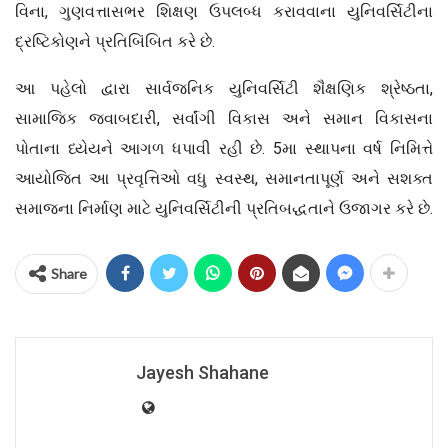
વિના, ગુણવત્તાસભર શિક્ષણ ઉપલબ્ધ કરાવવાના યુનિવર્સિટીના
દ્રષ્ટિકોણને પ્રતિબિંબિત કરે છે.
આ પહેલો દ્વારા સાર્વજનિક યુનિવર્સિટી શૈક્ષણિક શ્રેષ્ઠતા,
સામાજિક જવાબદારી, સર્વાંગી વિકાસ અને સમાન વિકાસના
પોતાના ધ્યેયને આગળ ધપાવી રહી છે. 5મા સ્થાપના વર્ષ નિમિત્તે
આયોજિત આ પ્રવૃત્તિઓ વધુ સ્વસ્થ, સમાનતાપૂર્ણ અને સશક્ત
સમાજના નિર્માણ માટે યુનિવર્સિટીની પ્રતિબદ્ધતાને ઉજાગર કરે છે.
Share
Jayesh Shahane