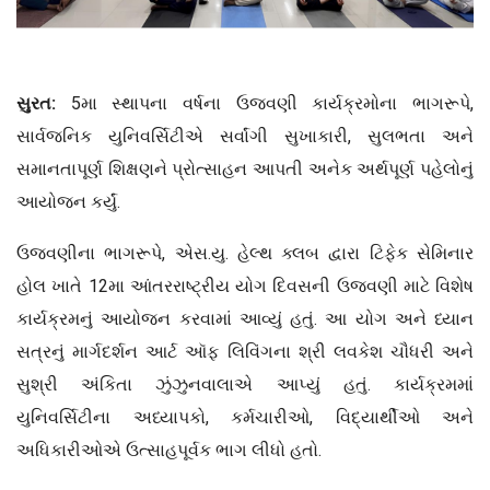
સુરત:
5મા સ્થાપના વર્ષના ઉજવણી કાર્યક્રમોના ભાગરૂપે,
સાર્વજનિક યુનિવર્સિટીએ સર્વાંગી સુખાકારી, સુલભતા અને
સમાનતાપૂર્ણ શિક્ષણને પ્રોત્સાહન આપતી અનેક અર્થપૂર્ણ પહેલોનું
આયોજન કર્યું.
ઉજવણીના ભાગરૂપે, એસ.યુ. હેલ્થ ક્લબ દ્વારા ટિફેક સેમિનાર
હોલ ખાતે 12મા આંતરરાષ્ટ્રીય યોગ દિવસની ઉજવણી માટે વિશેષ
કાર્યક્રમનું આયોજન કરવામાં આવ્યું હતું. આ યોગ અને ધ્યાન
સત્રનું માર્ગદર્શન આર્ટ ઑફ લિવિંગના શ્રી લવકેશ ચૌધરી અને
સુશ્રી અંકિતા ઝુંઝુનવાલાએ આપ્યું હતું. કાર્યક્રમમાં
યુનિવર્સિટીના અધ્યાપકો, કર્મચારીઓ, વિદ્યાર્થીઓ અને
અધિકારીઓએ ઉત્સાહપૂર્વક ભાગ લીધો હતો.