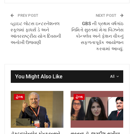
PREV POST
NEXT POST
વ્હાઇટ લોટસ ઇન્ટરનેશનલ
GBS ની પ્રથમ વર્ષગાંઠ
સ્કૂલમાં ફાધર્સ ડે અને
નિમિત્તે સુરતમાં મેગા બિઝનેસ
આંતરરાષ્ટ્રીય યોગ દિવસની
કોન્ક્લેવ અને ફેશન વીકનું
અનોખી ઉજવણી
સફળતાપૂર્વક આયોજન
કરવામાં આવ્યું.
You Might Also Like
All
હેલ્થ
હેલ્થ
ડૉક્ટરપ્રેન્યોર કોન્ફરન્સને
સુરતના ડૉ. જગદીશ સખીયા