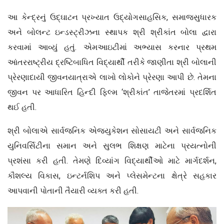
આ કેન્દ્રનું ઉદ્ઘાટન પ્રખ્યાત ઉદ્યોગસાહસિક, સમાજસુધારક
અને બોલન્ટ ઇન્ડસ્ટ્રીઝના સ્થાપક શ્રી શ્રીકાંત બોલા દ્વારા
કરવામાં આવ્યું હતું. એમઆઇટીમાં અભ્યાસ કરનાર પ્રથમ
આંતરરાષ્ટ્રીય દ્રષ્ટિબાધિત વિદ્યાર્થી તરીકે જાણીતા શ્રી બોલાની
પ્રેરણાદાયી જીવનયાત્રાએ લાખો લોકોને પ્રેરણા આપી છે. તેમના
જીવન પર આધારિત હિન્દી ફિલ્મ ‘શ્રીકાંત’ તાજેતરમાં પ્રદર્શિત
થઈ હતી.
શ્રી બોલાએ સાર્વજનિક એજ્યુકેશન સોસાયટી અને સાર્વજનિક
યુનિવર્સિટીના સમાન અને સુલભ શિક્ષણ માટેના પ્રયત્નોની
પ્રશંસા કરી હતી. તેમણે દિવ્યાંગ વિદ્યાર્થીઓ માટે માર્ગદર્શન,
કૌશલ્ય વિકાસ, ઇન્ટર્નશિપ અને પ્લેસમેન્ટના ક્ષેત્રે સહકાર
આપવાની પોતાની તૈયારી વ્યક્ત કરી હતી.