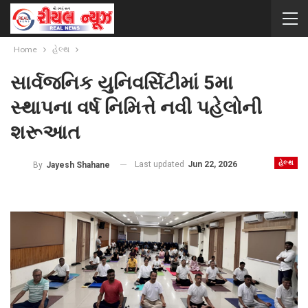
Home
હેલ્થ
સાર્વજનિક યુનિવર્સિટીમાં 5મા
સ્થાપના વર્ષ નિમિત્તે નવી પહેલોની
શરૂઆત
હેલ્થ
Last updated
Jun 22, 2026
By
Jayesh Shahane