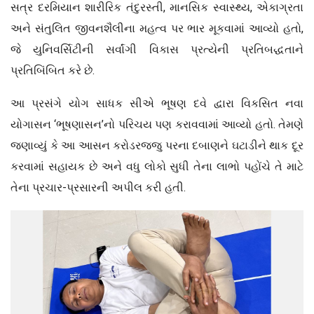
સત્ર દરમિયાન શારીરિક તંદુરસ્તી, માનસિક સ્વાસ્થ્ય, એકાગ્રતા
અને સંતુલિત જીવનશૈલીના મહત્વ પર ભાર મૂકવામાં આવ્યો હતો,
જે યુનિવર્સિટીની સર્વાંગી વિકાસ પ્રત્યેની પ્રતિબદ્ધતાને
પ્રતિબિંબિત કરે છે.
આ પ્રસંગે યોગ સાધક સીએ ભૂષણ દવે દ્વારા વિકસિત નવા
યોગાસન ‘ભૂષણાસન’નો પરિચય પણ કરાવવામાં આવ્યો હતો. તેમણે
જણાવ્યું કે આ આસન કરોડરજ્જુ પરના દબાણને ઘટાડીને થાક દૂર
કરવામાં સહાયક છે અને વધુ લોકો સુધી તેના લાભો પહોંચે તે માટે
તેના પ્રચાર-પ્રસારની અપીલ કરી હતી.