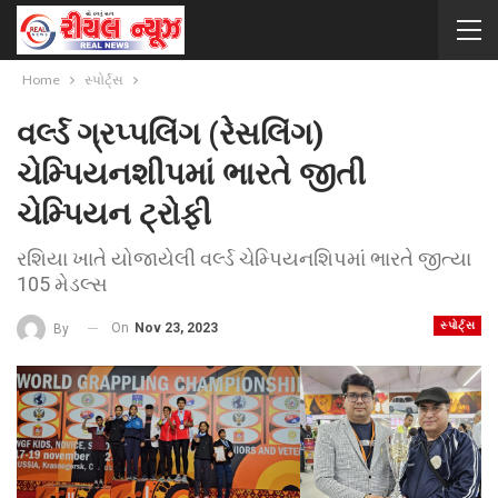
Home
સ્પોર્ટ્સ
વર્લ્ડ ગ્રપ્પલિંગ (રેસલિંગ)
ચેમ્પિયનશીપમાં ભારતે જીતી
ચેમ્પિયન ટ્રોફી
રશિયા ખાતે યોજાયેલી વર્લ્ડ ચેમ્પિયનશિપમાં ભારતે જીત્યા
105 મેડલ્સ
સ્પોર્ટ્સ
On
Nov 23, 2023
By