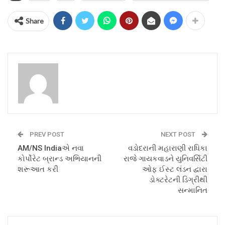
Share
PREV POST
NEXT POST
AM/NS Indiaએ નવા
વડોદરાની મહારાણી રાધિકા
કોર્પોરેટ બ્રાન્ડ અભિયાનની
રાજે ગાયકવાડને યુનિવર્સિટી
શરૂઆત કરી
ઓફ ઈસ્ટ લંડન દ્વારા
ડોક્ટરેટની ડિગ્રીથી
સન્માનિત