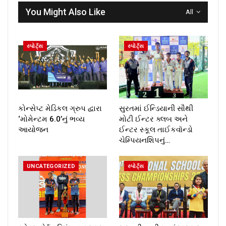
You Might Also Like
All
સ્પોર્ટ્સ
સ્પોર્ટ્સ
કોન્સેપ્ટ મેડિકલ ગ્રુપ દ્વારા
સુરતમાં ઈન્ડિયાની સૌથી
‘મોમેન્ટમ 6.0’નું ભવ્ય
મોટી ઈન્ટર ક્લબ અને
આયોજન
ઈન્ટર સ્કૂલ તાઈકવૉન્ડો
ચેમ્પિયનશિપનું…
UNCATEGORIZED
સ્પોર્ટ્સ