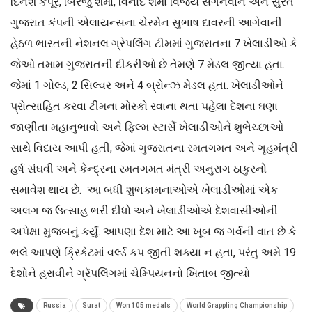
દિનેશ કપૂર, બિરજુ શર્મા, વિનોદ શર્મા વિજય સગનવાન અને સુરત
ગુજરાત કંપની એલાયન્સના ચેરમેન સુભાષ દાવરની આગેવાની
હેઠળ ભારતની નેશનલ ગ્રેપલિંગ ટીમમાં ગુજરાતના 7 ખેલાડીઓ કે
જેઓ તમામ ગુજરાતની દીકરીઓ છે તેમણે 7 મેડલ જીત્યા હતા.
જેમાં 1 ગોલ્ડ, 2 સિલ્વર અને 4 બ્રોન્ઝ મેડલ હતા. ખેલાડીઓને
પ્રોત્સાહિત કરવા ટીમના મોસ્કો રવાના થતા પહેલા દેશના ઘણા
જાણીતા મહાનુભાવો અને ફિલ્મ સ્ટાર્સે ખેલાડીઓને શુભેચ્છાઓ
સાથે વિદાય આપી હતી, જેમાં ગુજરાતના રમતગમત અને ગૃહમંત્રી
હર્ષ સંઘવી અને કેન્દ્રના રમતગમત મંત્રી અનુરાગ ઠાકુરનો
સમાવેશ થાય છે. આ બધી શુભકામનાઓએ ખેલાડીઓમાં એક
અલગ જ ઉત્સાહ ભરી દીધો અને ખેલાડીઓએ દેશવાસીઓની
અપેક્ષા મુજબનું કર્યું. આપણા દેશ માટે આ ખૂબ જ ગર્વની વાત છે કે
ભલે આપણે ક્રિકેટમાં વર્લ્ડ કપ જીતી શક્યા ન હતા, પરંતુ અમે 19
દેશોને હરાવીને ગ્રૅપલિંગમાં ચેમ્પિયનનો ખિતાબ જીત્યો
Russia
Surat
Won 105 medals
World Grappling Championship