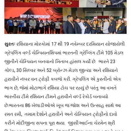
સુરતઃ
રશિયાના મોસ્કોમાં 17 થી 19 નવેમ્બર દરમિયાન યોજાયેલી
ગ્રેપલિંગ વર્લ્ડ ચેમ્પિયનશિપમાં ભારતની ગ્રેપ્લિંગ ટીમે 105 મેડલ
જીતીને ચેમ્પિયન બનવાનો ખિતાબ હાંસલ કર્યો છે. ભારતે 23
ગોલ્ડ, 30 સિલ્વર અને 52 બ્રોન્ઝ મેડલ જીત્યા અને રશિયાને
હરાવીને નંબર વન ટ્રોફી કબજે કરી. ગ્રેપલિંગ એ કુસ્તીનો એક
ભાગ છે, જેમાં મોટાભાગે રશિયા ટોચ પર રહ્યું છે પરંતુ આ વખતે
ભારતીય ટીમે રશિયન ટીમને હરાવીને વર્લ્ડ રેકોર્ડ બનાવ્યો
છે.ભારતના 86 ખેલાડીઓએ ખૂબ જ જોશ અને ઉત્સાહ સાથે આ
રમત રમી, તમામ દેશોને હરાવીને અને ચેમ્પિયન ટ્રોફીનો દાવો
કરીને મોદીજીના સપના પૂરા થયા. જીસીઆઈના ચેરમેન શ્રી