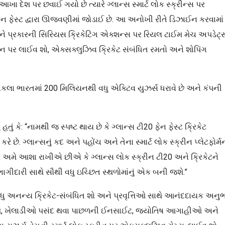
ેશ પર છવાઈ ગયો છે ત્યારે ગ્લાન્સ સ્માર્ટ લોક સ્ક્રીન્સ પર
 ફેન ફેસ્ટ દ્વારા ઊજવણીમાં જોડાઈ છે. આ અનોખી રીતે ડિઝાઈન કરવામાં
ંને પ્રકારની સિરિયસ ક્રિકેટિંગ એક્શન્સ પર રિયલ ટાઈમ મેચ અપડેટ્
રીન પર લાઈવ શો, એક્સક્લુઝિવ ક્રિકેટ સંબંધિત રમતો અને શોપિંગ
 એકલા ભારતમાં 200 મિલિયનથી વધુ એક્ટિવ યુઝર્સ ધરાવે છે અને કંપની
ું કે: “નામથી જ સ્પષ્ટ થાય છે કે ગ્લાન્સ ટી20 ફેન ફેસ્ટ ક્રિકેટ
 છે. ગ્લાન્સનું કદ અને પહોંચ અને તેના સ્માર્ટ લોક સ્ક્રીન પ્લેટફોર્મ
ાં, અમે આશા રાખીએ છીએ કે ગ્લાન્સ લોક સ્ક્રીન ટી20 અને ક્રિકેટને
ભાગીદારી સાથે સૌથી વધુ ઇચ્છિત સ્થળોમાંનું એક બની જશે.”
વધુ અનન્ય ક્રિકેટ-સંબંધિત શો અને પ્રવૃત્તિઓ સાથે આનંદદાયક અનુ
ની ચર્ચાઓ, ખેલાડીઓ પસંદ થવા પાછળની ઈનસાઈટ, જ્યોતિષ આગાહીઓ અને