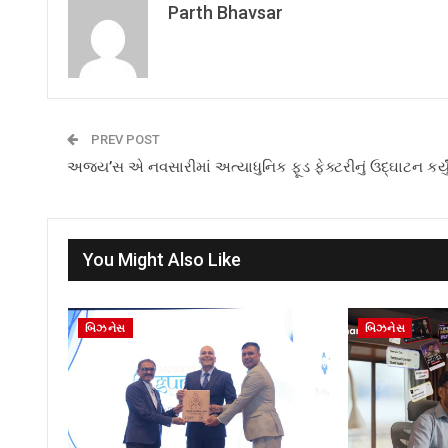
Parth Bhavsar
PREV POST
અજય’સ એ નવસારીમાં અત્યાધુનિક ફૂડ ફેક્ટરીનું ઉદ્ઘાટન કર્યુ
You Might Also Like
બિઝનેસ
બિઝનેસ