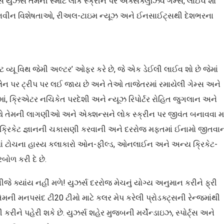
્સ યુઝર્સ તેમની સ્માર્ટ લોક સ્ક્રીન પર એક્સક્લુઝિવ ગેમ્સ, લાઈવ શો
નની નવીન વિશેષતાઓ, રીઅલ-ટાઇમ ન્યૂઝ અને ઈનસાઈટ્સથી દેશભરના
યૂ વિથ જેમી અલ્ટર’ ઓફર કરે છે, જે એક ડેઈલી લાઈવ શો છે જેમાં
મરી લેન પર ટ્રીપ પર લઈ જાય છે અને તેઓ તાજેતરમાં રમાયેલી ગેમ્સ અને
સમાં, ક્રિએટર નચિકેત પરદેશી અને ન્યૂઝ રિપોર્ટર રોહિત જુગલાન અને
સાથે તેમની લાગણીઓ અને એક્શન્સને લોક સ્ક્રીન પર જીવંત બનાવવા મા
મના ક્રિકેટ જ્ઞાનની ચકાસણી કરવાની અને દરરોજ મફતમાં ઈનામો જીતવા
જ્યાં ટોચના હાસ્ય કલાકારો ઓન-ફીલ્ડ, ઓનલાઈન અને અન્ય ક્રિકેટ-
બોળ કરી દે છે.
ે ક્યાંય નહીં મળે! યુઝર્સ દરરોજ મેચનું યોગ્ય અનુમાન કરીને ફ્રી
તેમની મનપસંદ ટી20 ટીમો માટે કલર મેપ કરેલી પ્રોડક્ટ્સની રેન્જમાંથી
રીને પહેરી શકે છે. યુઝર્સ શહેર મુજબની મર્ચેન્ડાઇઝ, સ્પોર્ટ્સ અને