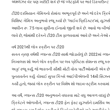
એથ્લેઝર વેર પણ ખરીદી શકે છે જે પ્લેટફોર્મ પર ભારે ડિસ્કાઉન્
ટી20 દરમિયાન ગેમિંગનો રોમાંચ અભૂતપૂર્વ છે અને જે દરેક ક્રિક
વિશિષ્ટ ગેમિંગ અનુભવો રજૂ કર્યા છે. ‘લાઈવ પ્રિડિક્ટર’માં,
આધીન રૂ. 7.5 લાખ સુધીના ઈનામો જીતી શકે છે. આવો જ બીજો અ
લાવે છે, જેમાંથી દરેકને ટી20 ટીમ ફાળવવામાં આવે છે અને તે
વર્ષ 2021થી લોક સ્ક્રીન પર ટી20
સતત ત્રણ વર્ષથી ગ્લાન્સ ટી20 સાથે જોડાયેલું છે. 2022માં ગ્
નિખાલસ શો અને લોક સ્ક્રીન પર લવ પ્રેક્ટિસ સેશન્સ રજૂ કરવા 
અડ્ડા’ રજૂ કર્યું, જે ભારતની સૌથી મોટી વોચ પાર્ટીઓમાંની એક છ
પુનરાવર્તન કર્યું. ચેન્નાઈ સુપર કિંગ્સે આઈપીએલની 14મી સિઝન 
કર્યો હતો, જ્યાં લોક સ્ક્રીન પર વિશેષ શો લાઇવ-સ્ટ્રીમ કરવામા
આ વર્ષે, ગ્લાન્સ ટી20 અનુભવને વધારવા માટે વધુ આગળ વધ્યું 
ક્રિકેટને ઓળખીને, ગ્લાન્સ ટી20 ફેન ફેસ્ટ યુઝર્સને ઇમર્સિવ