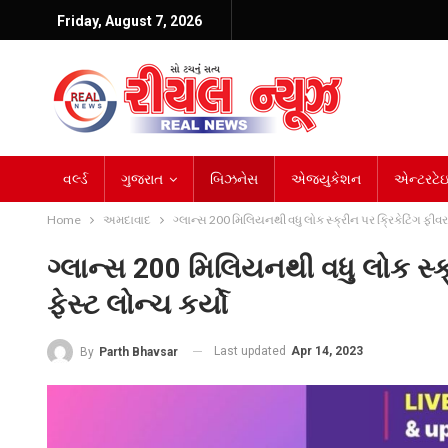
Friday, August 7, 2026
વર્લ્ડ
ગુજરાત
બિઝનેસ
એજ્યુકેશન
એન્ટરટેઇન
Home
અમદાવાદ
ગ્લાન્સ 200 મિલિયનથી વધુ લોક સ્ક્રીન પર ક્રિકેટિંગ ફીવર લા
ગ્લાન્સ 200 મિલિયનથી વધુ લોક સ્ક્ર
ફેસ્ટ લોન્ચ કર્યો
Last updated
Apr 14, 2023
By
Parth Bhavsar