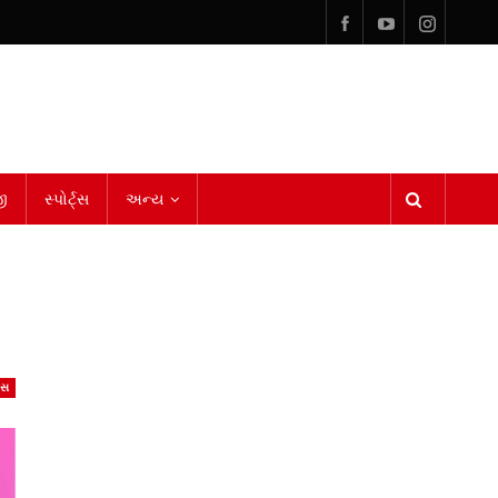
ી
સ્પોર્ટ્સ
અન્ય
ેસ