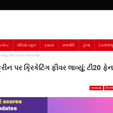
્મેન્ટ
વીડિયો ન્યુઝ
ક્રાઇમ
રાજનીતિ
હેલ્થ
ટેકનોલોજ
વ્યું; ટી20 ફેન ફેસ્ટ લોન્ચ કર્યો
ીન પર ક્રિકેટિંગ ફીવર લાવ્યું; ટી20 ફેન
અમદાવાદ
બિઝન