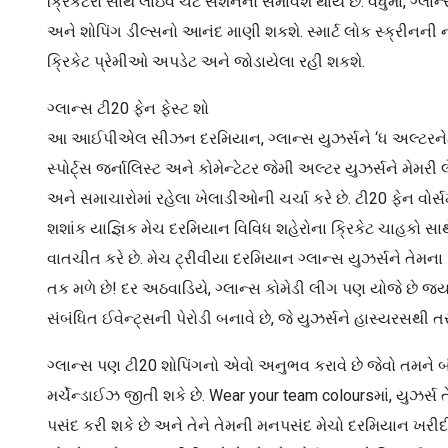
ક્રિકેટરો સાથે લાઇવ ચેટ સેશનનો સમાવેશ થાય છે. વધુમાં, ગ્લાન
અને શોપિંગ ડીલ્સનો આનંદ માણી શકશે. સ્માર્ટ લોક સ્ક્રી
ક્રિકેટ પ્રેમીઓ અપડેટ અને જોડાયેલા રહી શકશે.
ગ્લાન્સ ટી20 ફેન ફેસ્ટ શો
આ આઈપીએલ સીઝન દરમિયાન, ગ્લાન્સ યુઝર્સને ‘ધ અલ્ટરનેટ વ્
સ્પોર્ટ્સ જર્નાલિસ્ટ અને કોમેન્ટેટર જેમી અલ્ટર યુઝર્સને મે
અને સમાચારોમાં રહેલા ખેલાડીઓની ચર્ચા કરે છે. ટી20 ફેન વોર્
શશાંક યાજ્ઞિક મેચ દરમિયાન વિવિધ શહેરોના ક્રિકેટ ચાહકો 
વાતચીત કરે છે. મેચ ટ્રીવીયા દરમિયાન ગ્લાન્સ યુઝર્સને તે
તક મળે છે! દર અઠવાડિયે, ગ્લાન્સ કોમેડી લીગ પણ યોજે છે 
સંબંધિત ઈવેન્ટ્સની પેરોડી બનાવે છે, જે યુઝર્સને હાસ્યરસથી તર
ગ્લાન્સ પણ ટી20 શોપિંગનો એવો અનુભવ કરાવે છે જેવો તમને બીજ
મર્ચેન્ડાઈઝ જીતી શકે છે. Wear your team coloursમાં, યુઝર્સ 
પસંદ કરી શકે છે અને તેને તેમની મનપસંદ મેચો દરમિયાન ખરીદી ક