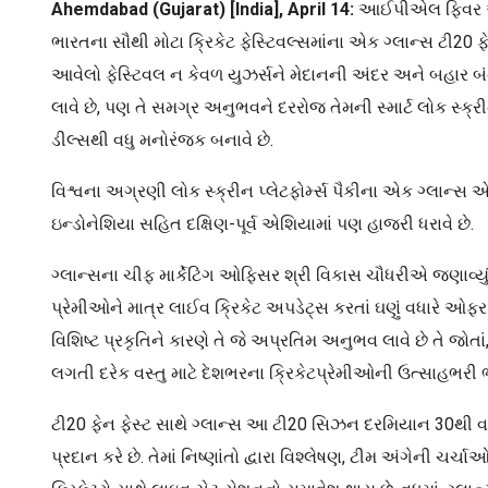
Ahemdabad (Gujarat) [India], April 14:
આઈપીએલ ફિવર આખા દ
ભારતના સૌથી મોટા ક્રિકેટ ફેસ્ટિવલ્સમાંના એક ગ્લાન્સ ટી20
આવેલો ફેસ્ટિવલ ન કેવળ યુઝર્સને મેદાનની અંદર અને બહાર બ
લાવે છે, પણ તે સમગ્ર અનુભવને દરરોજ તેમની સ્માર્ટ લોક સ્ક્
ડીલ્સથી વધુ મનોરંજક બનાવે છે.
વિશ્વના અગ્રણી લોક સ્ક્રીન પ્લેટફોર્મ્સ પૈકીના એક ગ્લાન્સ
ઇન્ડોનેશિયા સહિત દક્ષિણ-પૂર્વ એશિયામાં પણ હાજરી ધરાવે છે.
ગ્લાન્સના ચીફ માર્કેટિંગ ઓફિસર શ્રી વિકાસ ચૌધરીએ જણાવ્યું હત
પ્રેમીઓને માત્ર લાઈવ ક્રિકેટ અપડેટ્સ કરતાં ઘણું વધારે ઓફર કરે
વિશિષ્ટ પ્રકૃતિને કારણે તે જે અપ્રતિમ અનુભવ લાવે છે તે જોત
લગતી દરેક વસ્તુ માટે દેશભરના ક્રિકેટપ્રેમીઓની ઉત્સાહભરી 
ટી20 ફેન ફેસ્ટ સાથે ગ્લાન્સ આ ટી20 સિઝન દરમિયાન 30થી 
પ્રદાન કરે છે. તેમાં નિષ્ણાંતો દ્વારા વિશ્લેષણ, ટીમ અંગે