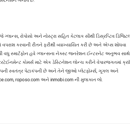
ેસ્ટિનેશન બનાવે છે.
જે ગ્લાન્સ, રોપોસો અને નોસ્ટ્રા સહિત કેટલાક સૌથી ડિસ્રપ્ટિવ ડિજિટ
રનેટનો વપરાશ કરવાની રીતને ફરીથી વ્યાખ્યાયિત કરી છે અને એપ્સ શોધવા
વધુ સ્માર્ટફોન હવે ગ્લાન્સના નેક્સ્ટ જનરેશન ઈન્ટરનેટ અનુભવ સાથે
નમેન્ટ કોમર્સ માટે એક ડેસ્ટિનેશન લોન્ચ કરીને વેપારજગતમાં ક્રાં
ુપની સ્વતંત્ર પેટાકંપની છે અને તેને જીઓ પ્લેટફોર્મ્સ, ગૂગલ અને
 glance.com, roposo.com અને inmobi.com ની મુલાકાત લો.