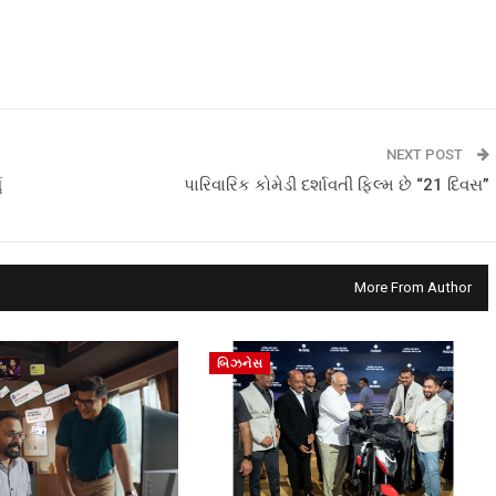
NEXT POST
ં
પારિવારિક કોમેડી દર્શાવતી ફિલ્મ છે “21 દિવસ”
More From Author
બિઝનેસ