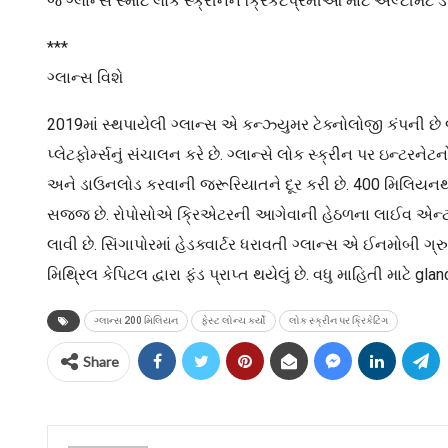
જે ગ્લાન્સ સ્માર્ટ લોક સ્ક્રીનને ક્રિકેટપ્રેમીઓ માટે અલ્ટીમેટ ડ
***
ગ્લાન્સ વિશે
2019માં સ્થપાયેલી ગ્લાન્સ એ કન્ઝ્યુમર ટેક્નોલોજી કંપની છે 
પ્લેટફોર્મ્સનું સંચાલન કરે છે. ગ્લાન્સે લોક સ્ક્રીન પર ઇન્ટ
અને ડાઉનલોડ કરવાની જરૂરિયાતને દૂર કરી છે. 400 મિલિયનથી 
સજ્જ છે. રોપોસોએ ક્રિએટરની આગેવાની હેઠળના લાઈવ એન્ટરટેઈ
લાવી છે. સિંગાપોરમાં હેડક્વાર્ટર ધરાવતી ગ્લાન્સ એ ઈનમોબી ગ્ર
મિથ્રિલ કેપિટલ દ્વારા ફંડ પ્રાપ્ત થયેલું છે. વધુ માહિતી માટે
ગ્લાન્સ 200 મિલિયન
ફેસ્ટ લોન્ચ કર્યો
લોક સ્ક્રીન પર ક્રિકેટિંગ
Share