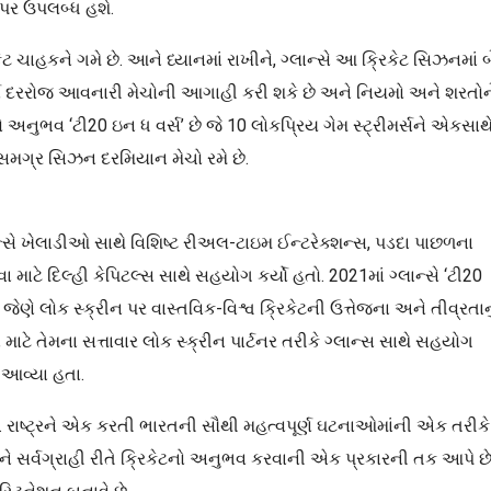
ટ પર ઉપલબ્ધ હશે.
ેટ ચાહકને ગમે છે. આને ધ્યાનમાં રાખીને, ગ્લાન્સે આ ક્રિકેટ સિઝનમાં બ
 યુઝર્સ દરરોજ આવનારી મેચોની આગાહી કરી શકે છે અને નિયમો અને શરતોન
નુભવ ‘ટી20 ઇન ધ વર્સ’ છે જે 10 લોકપ્રિય ગેમ સ્ટ્રીમર્સને એકસાથ
ઓ સમગ્ર સિઝન દરમિયાન મેચો રમે છે.
લાન્સે ખેલાડીઓ સાથે વિશિષ્ટ રીઅલ-ટાઇમ ઈન્ટરેક્શન્સ, પડદા પાછળના
માટે દિલ્હી કેપિટલ્સ સાથે સહયોગ કર્યો હતો. 2021માં ગ્લાન્સે ‘ટી20
ે જેણે લોક સ્ક્રીન પર વાસ્તવિક-વિશ્વ ક્રિકેટની ઉત્તેજના અને તીવ્રતાનુ
માટે તેમના સત્તાવાર લોક સ્ક્રીન પાર્ટનર તરીકે ગ્લાન્સ સાથે સહયોગ
ં આવ્યા હતા.
છે. રાષ્ટ્રને એક કરતી ભારતની સૌથી મહત્વપૂર્ણ ઘટનાઓમાંની એક તરીકે
 અને સર્વગ્રાહી રીતે ક્રિકેટનો અનુભવ કરવાની એક પ્રકારની તક આપે છે