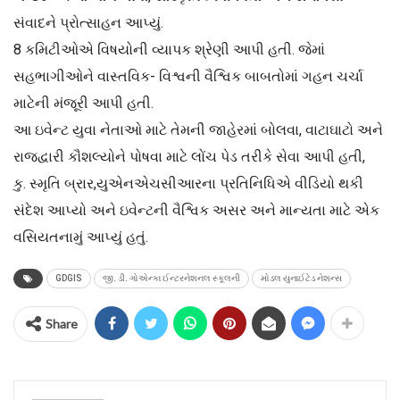
સંવાદને પ્રોત્સાહન આપ્યું.
8 કમિટીઓએ વિષયોની વ્યાપક શ્રેણી આપી હતી. જેમાં
સહભાગીઓને વાસ્તવિક- વિશ્વની વૈશ્વિક બાબતોમાં ગહન ચર્ચા
માટેની મંજૂરી આપી હતી.
આ ઇવેન્ટ યુવા નેતાઓ માટે તેમની જાહેરમાં બોલવા, વાટાઘાટો અને
રાજદ્વારી કૌશલ્યોને પોષવા માટે લોંચ પેડ તરીકે સેવા આપી હતી,
કુ. સ્મૃતિ બ્રાર,યુએનએચસીઆરના પ્રતિનિધિએ વીડિયો થકી
સંદેશ આપ્યો અને ઇવેન્ટની વૈશ્વિક અસર અને માન્યતા માટે એક
વસિયતનામું આપ્યું હતું.
GDGIS
જી. ડી. ગોએન્કા ઈન્ટરનેશનલ સ્કૂલની
મોડલ યુનાઈટેડ નેશન્સ
Share