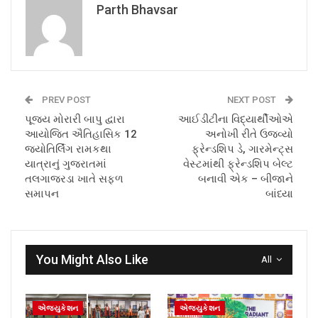
Parth Bhavsar
PREV POST
NEXT POST
પૂજ્ય મોરારી બાપુ દ્વારા
આઈડીટીના વિદ્યાર્થીઓએ
આયોજિત ઐતિહાસિક 12
અનોખી રીતે ઉજવ્યો
જ્યોતિર્લિંગ રામકથા
ફ્રેન્ડશિપ ડે, ગારમેન્ટ્સ
યાત્રાનું ગુજરાતમાં
વેસ્ટમાંથી ફ્રેન્ડશિપ બેલ્ટ
તલગાજરડા ખાતે સફળ
બનાવી એક – બીજાને
સમાપન
બાંધ્યા
You Might Also Like
All
એજ્યુકેશન
એજ્યુકેશન