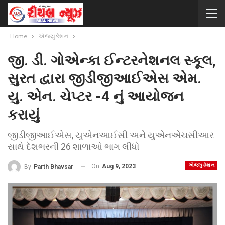
Home
એજ્યુકેશન
જી. ડી. ગોએન્કા ઈન્ટરનેશનલ સ્કૂલ,
સુરત દ્વારા જીડીજીઆઈએસ એમ.
યુ. એન. ચેપ્ટર -4 નું આયોજન
કરાયું
જીડીજીઆઈએસ, યુએનઆઈસી અને યુએનએચસીઆર
સાથે દેશભરની 26 શાળાઓ ભાગ લીધો
એજ્યુકેશન
On
Aug 9, 2023
By
Parth Bhavsar