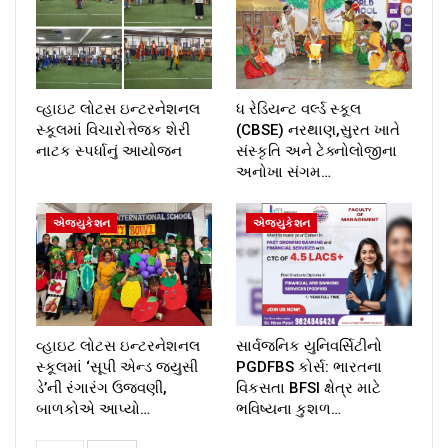
વ્હાઇટ લોટસ ઇન્ટરનેશનલ
ધ રેડિયન્ટ વર્લ્ડ સ્કૂલ
સ્કૂલમાં વિચારોત્તેજક શેરી
(CBSE) નરથાણ,સુરત ખાતે
નાટક સ્પર્ધાનું આયોજન
સંસ્કૃતિ અને ટેક્નોલોજીના
અનોખા સંગમ…
એજ્યુકેશન
એજ્યુકેશન
વ્હાઇટ લોટસ ઇન્ટરનેશનલ
સાર્વજનિક યુનિવર્સિટીનો
સ્કૂલમાં ‘સૂપી એન્ડ જ્યુસી
PGDFBS કોર્સ: ભારતના
ડે’ની રંગારંગ ઉજવણી,
વિકસતા BFSI ક્ષેત્ર માટે
બાળકોએ આપ્યો…
ભવિષ્યના કુશળ…