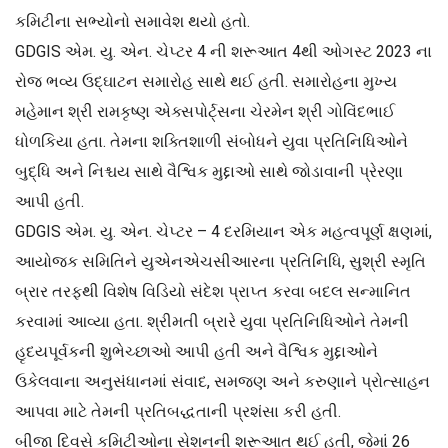
કમિટીના સભ્યોનો સમાવેશ થયો હતો.
GDGIS એમ. યુ. એન. ચેપ્ટર 4 ની શરૂઆત 4થી ઓગસ્ટ 2023 ના
રોજ ભવ્ય ઉદ્ઘાટન સમારોહ સાથે થઈ હતી. સમારોહના મુખ્ય
મહેમાન શ્રી રામકૃષ્ણ એક્સપોર્ટ્સના ચેરમેન શ્રી ગોવિંદભાઈ
ધોળકિયા હતા. તેમના શક્તિશાળી સંબોધને યુવા પ્રતિનિધિઓને
બુદ્ધિ અને નિશ્ચય સાથે વૈશ્વિક મુદ્દાઓ સાથે જોડાવાની પ્રેરણા
આપી હતી.
GDGIS એમ. યુ. એન. ચેપ્ટર – 4 દરમિયાન એક મહત્વપૂર્ણ ક્ષણમાં,
આયોજક સમિતિને યુએનએચસીઆરના પ્રતિનિધિ, સુશ્રી સ્મૃતિ
બ્રાર તરફથી વિશેષ વિડિયો સંદેશ પ્રાપ્ત કરવા બદલ સન્માનિત
કરવામાં આવ્યા હતા. શ્રીમતી બ્રારે યુવા પ્રતિનિધિઓને તેમની
હૃદયપૂર્વકની શુભેચ્છાઓ આપી હતી અને વૈશ્વિક મુદ્દાઓને
ઉકેલવાના અનુસંધાનમાં સંવાદ, સમજણ અને કરુણાને પ્રોત્સાહન
આપવા માટે તેમની પ્રતિબદ્ધતાની પ્રશંસા કરી હતી.
બીજા દિવસે કમિટીઓના સેશનની શરૂઆત થઈ હતી, જેમાં 26