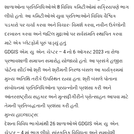
શાળાઓના પ્રતિનિધિઓએ 8 વિવિધ કમિટીઓમાં સક્રિયપણે ભાગ
લીધો હતો. આ કમિટીઓએ યુવા પ્રતિભાઓને વિવિધ વૈશ્વિક
પડકારો પર ચર્ચા કરવા અને વિચાર- વિમર્શ કરવા, નવીન ઉકેલોની
દરખાસ્ત કરવા અને જટિલ મુદ્દાઓ પર સર્વસંમતિ સ્થાપિત કરવા
માટે એક પ્લેટફોર્મ પૂરું પાડ્યું હતું.
GDGIS એમ. યુ. એન. ચેપ્ટર – 4 નો 6 ઑગસ્ટ 2023 ના રોજ
પ્રભાવશાળી સમાપન સમારોહ યોજાયો હતો. આ પ્રસંગે હજીરા
પોર્ટના સીઈઓ શ્રી અને શ્રીમતી નિરજ બંસલ આ કાર્યક્રમમાં
મુખ્ય અતિથિ તરીકે ઉપસ્થિત રહ્યા હતા. શ્રી બંસલે પોતાના
સંબોધનમાં પ્રતિનિધિઓના પ્રયત્નોની પ્રશંસા કરી અને
આંતરરાષ્ટ્રીય સહકાર અને મુત્સદ્દીગીરીને પ્રોત્સાહન આપવા માટે
તેમની પ્રતિબદ્ધતાની પ્રશંસા કરી હતી.
મુખ્ય હાઇલાઇટ્સ:
દેશના વિવિધ ભાગોમાંથી 26 શાળાઓએ GDGIS એમ. યુ. એન.
ચેપ્ટર – 4 માં ભાગ લીધો, સાંસ્કૃતિક વિવિધતા અને સમાવેશી