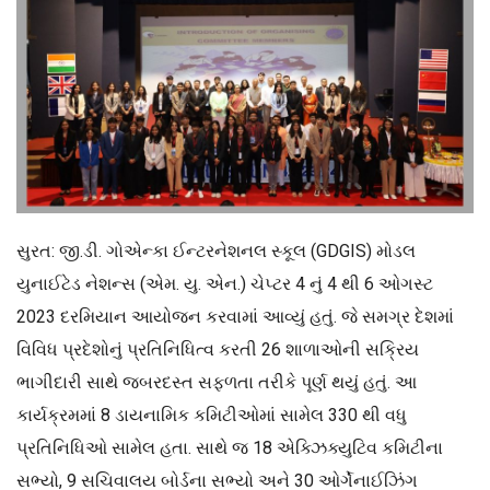
સુરત: જી.ડી. ગોએન્કા ઈન્ટરનેશનલ સ્કૂલ (GDGIS) મોડલ
યુનાઈટેડ નેશન્સ (એમ. યુ. એન.) ચેપ્ટર 4 નું 4 થી 6 ઓગસ્ટ
2023 દરમિયાન આયોજન કરવામાં આવ્યું હતું. જે સમગ્ર દેશમાં
વિવિધ પ્રદેશોનું પ્રતિનિધિત્વ કરતી 26 શાળાઓની સક્રિય
ભાગીદારી સાથે જબરદસ્ત સફળતા તરીકે પૂર્ણ થયું હતું. આ
કાર્યક્રમમાં 8 ડાયનામિક કમિટીઓમાં સામેલ 330 થી વધુ
પ્રતિનિધિઓ સામેલ હતા. સાથે જ 18 એક્ઝિક્યુટિવ કમિટીના
સભ્યો, 9 સચિવાલય બોર્ડના સભ્યો અને 30 ઓર્ગેનાઈઝિંગ