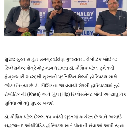
સુરત:
સુરત સહિત સમગ્ર દક્ષિણ ગુજરાતમાં રોબોટિક જોઈન્ટ
રિપ્લેસમેન્ટ ક્ષેત્રે મોટું નામ ધરાવતા ડૉ. કૌશિક પટેલ, હવે ૧લી
ફેબ્રુઆરી ૨૦૨૬થી સુરતની પ્રતિષ્ઠિત શેલ્બી હોસ્પિટલ સાથે
જોડાઈ રહ્યા છે. ડૉ. કૌશિકના જોડાવાથી શેલ્બી હોસ્પિટલમાં હવે
રોબોટિક ની (Knee) અને હિપ (Hip) રિપ્લેસમેન્ટ જેવી અત્યાધુનિક
સુવિધાઓ વધુ સુદ્રઢ બનશે.
ડૉ. કૌશિક પટેલ છેલ્લા ૧૫ વર્ષથી સુરતમાં કાર્યરત છે અને અગાઉ
સહજાનંદ ઓર્થોપેડિક હોસ્પિટલ ખાતે પોતાની સેવાઓ આપી રહ્યા