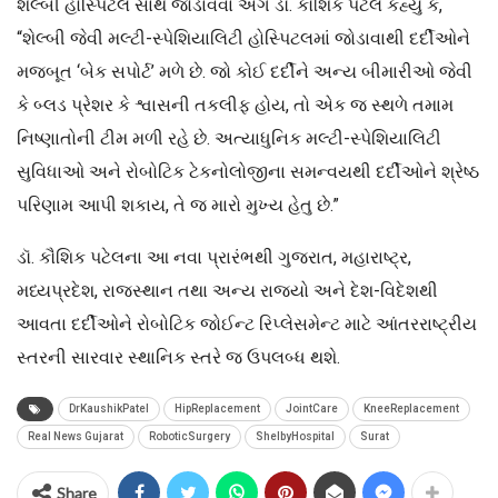
શેલ્બી હોસ્પિટલ સાથે જોડાવવા અંગે ડૉ. કૌશિક પટેલે કહ્યું કે,
“શેલ્બી જેવી મલ્ટી-સ્પેશિયાલિટી હોસ્પિટલમાં જોડાવાથી દર્દીઓને
મજબૂત ‘બેક સપોર્ટ’ મળે છે. જો કોઈ દર્દીને અન્ય બીમારીઓ જેવી
કે બ્લડ પ્રેશર કે શ્વાસની તકલીફ હોય, તો એક જ સ્થળે તમામ
નિષ્ણાતોની ટીમ મળી રહે છે. અત્યાધુનિક મલ્ટી-સ્પેશિયાલિટી
સુવિધાઓ અને રોબોટિક ટેકનોલોજીના સમન્વયથી દર્દીઓને શ્રેષ્ઠ
પરિણામ આપી શકાય, તે જ મારો મુખ્ય હેતુ છે.”
ડૉ. કૌશિક પટેલના આ નવા પ્રારંભથી ગુજરાત, મહારાષ્ટ્ર,
મધ્યપ્રદેશ, રાજસ્થાન તથા અન્ય રાજ્યો અને દેશ-વિદેશથી
આવતા દર્દીઓને રોબોટિક જોઈન્ટ રિપ્લેસમેન્ટ માટે આંતરરાષ્ટ્રીય
સ્તરની સારવાર સ્થાનિક સ્તરે જ ઉપલબ્ધ થશે.
DrKaushikPatel
HipReplacement
JointCare
KneeReplacement
Real News Gujarat
RoboticSurgery
ShelbyHospital
Surat
Share