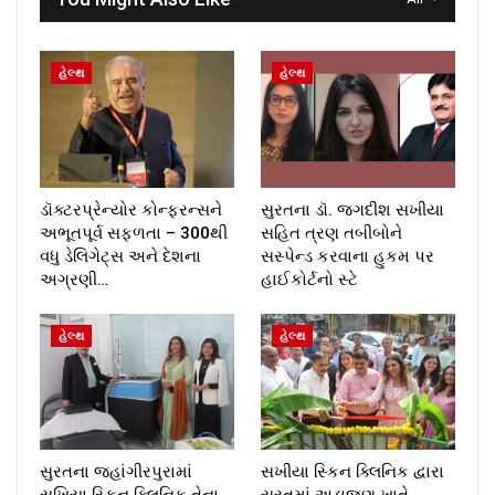
હેલ્થ
હેલ્થ
ડૉક્ટરપ્રેન્યોર કોન્ફરન્સને
સુરતના ડૉ. જગદીશ સખીયા
અભૂતપૂર્વ સફળતા – 300થી
સહિત ત્રણ તબીબોને
વધુ ડેલિગેટ્સ અને દેશના
સસ્પેન્ડ કરવાના હુકમ પર
અગ્રણી…
હાઈકોર્ટનો સ્ટે
હેલ્થ
હેલ્થ
સુરતના જહાંગીરપુરામાં
સખીયા સ્કિન ક્લિનિક દ્વારા
સખિયા સ્કિન ક્લિનિક તેના
સુરતમાં અડાજણ ખાતે