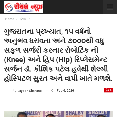
Home
હેલ્થ
ગુજરાતના પ્રખ્યાત, ૧૫ વર્ષનો
અનુભવ ધરાવતા અને ૭૦૦૦થી વધુ
સફળ સર્જરી કરનાર રોબોટિક ની
(Knee) અને હિપ (Hip) રિપ્લેસમેન્ટ
સર્જન ડૉ. કૌશિક પટેલ હવેથી શેલ્બી
હોસ્પિટલ સુરત અને વાપી ખાતે મળશે.
હેલ્થ
On
Feb 6, 2026
By
Jayesh Shahane