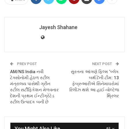
Jayesh Shahane
PREV POST
NEXT POST
AM/NS India નવી
સુરતના આંગણે ફિલ્મ ‘બ્લેક
ટેક્સોનોમી હેઠળ સ્ટીલ
બર્થડે’ની ટીમ: 13
મંત્રાલય પાસેથી ગ્રીન
ફેબ્રુઆરીએ સિનેમાઘરોમાં
સ્ટીલ સર્ટીફિકેશન મેળવનાર
રિલીઝ થશે આ હાઈ-વોલ્ટેજ
દેશની પ્રથમ ઈન્ટીગ્રેટેડ
થ્રિલર
સ્ટીલ ઉત્પાદક બની છે
You Might Also Like
All