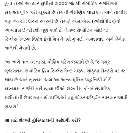
હતા. તેઓ અત્યાર સુધીમાં ૭,૦૦૦ જેટલી રોબોટિક સર્જરીઓ
સફળતાપૂર્વક કરી ચૂક્યા છે. તેમની શૈક્ષણિક લાયકાત અને તાલીમ
પણ અત્યંત ઉચ્ચ સ્તરની છે. તેમણે એમ.એસ. (ઓર્થોપેડિક)નો
અભ્યાસ ઈન્દોરથી પૂર્ણ કર્યો છે. તેમજ રોબોટિક જોઈન્ટ
રિપ્લેસમેન્ટમાં વિશેષ ફેલોશિપ તેમણે મુંબઈ, અમદાવાદ અને કેનેડા
ખાતેથી મેળવી છે.
આ અંગે વાત કરતા ડૉ. કૌશિક પટેલ જણાવે છે કે, “સમગ્ર
ગુજરાતમાં રોબોટિક હિપ રિપ્લેસમેન્ટ ગણ્યા-ગાંઠ્યા સેન્ટરો પર જ
થાય છે અને સુરતમાં અમે આ અત્યાધુનિક પદ્ધતિથી મોટી
સંખ્યામાં સર્જરી કરી રહ્યા છીએ. શેલ્બીમાં બે-બે રોબોટિક
મશીનોની ઉપલબ્ધતાથી દર્દીઓને વધુ ચોકસાઈપૂર્વક સારવાર આપી
શકાશે.”
શા માટે શેલ્બી હોસ્પિટલની પસંદગી કરી?