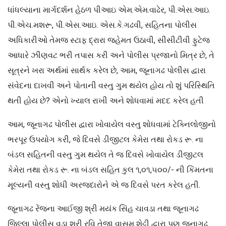
ધાંધલ્યાના માર્ગદર્શન હેઠળ પીઆઇ એમ.એમ.વાઢેર, પી.એસ.આઇ.
પી.એચ.મશરૂ, પી.એસ.આઇ. એસ.કે.ગઢવી, સહિતના પોલીસ
અધિકારીઓ તેમજ સ્ટાફ દ્રારા જહેમત ઉઠાવી, સીસીટીવી ફુટેજ
આધારે ઝીણવટ ભરી તપાસ કરી અને પોલીસ પ્રજાનો મિત્ર છે, તે
સૂત્રને ખરા અર્થમાં સાર્થક કરેલ છે, આમ, જૂનાગઢ પોલીસ દ્વારા
સંવેદના દાખવી અને પોતાની વસ્તુ ગુમ થયેલ હોય તો શું પરિસ્થિતિ
થતી હોય છે? એનો ખ્યાલ રાખી અને શોધવામાં મદદ કરેલ હતી
આમ, જૂનાગઢ પોલીસ દ્વારા ખોવાયેલ વસ્તુ શોધવામાં ટેક્નિલોજીનો
ભરપૂર ઉપયોગ કરી, જે દિવસે ડીજીટલ કેમેરા તથા રોકડ રૂ. ના
બંડલ સહિતની વસ્તુ ગુમ થયેલ તે જ દિવસે ખોવાયેલ ડીજીટલ
કેમેરા તથા રોકડ રૂ. ના બંડલ સહિત કુલ ૧,૦૧,૫૦૦/- ની કિંમતના
મૂલ્યની વસ્તુ શોધી અરજદારોને એ જ દિવસે પરત કરેલ હતી.
જૂનાગઢ રેંજના આઈજી શ્રી મયંક સિંહ ચાવડા તથા જૂનાગઢ
જિલ્લા પોલીસ વડા શ્રી રવિ તેજા વાસમ શેટ્ટી દ્વારા પણ જૂનાગઢ