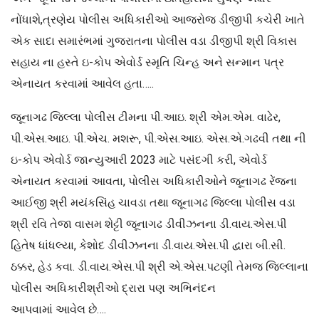
નોંધાશે,ત્રણેય પોલીસ અધિકારીઓ આજરોજ ડીજીપી કચેરી ખાતે
એક સાદા સમારંભમાં ગુજરાતના પોલીસ વડા ડીજીપી શ્રી વિકાસ
સહાય ના હસ્તે ઇ-કોપ એવોર્ડ સ્મૃતિ ચિન્હ અને સન્માન પત્ર
એનાયત કરવામાં આવેલ હતા…..
જૂનાગઢ જિલ્લા પોલીસ ટીમના પી.આઇ. શ્રી એમ.એમ. વાઢેર,
પી.એસ.આઇ. પી.એચ. મશરૂ, પી.એસ.આઇ. એસ.એ.ગઢવી તથા ની
ઇ-કોપ એવોર્ડ જાન્યુઆરી 2023 માટે પસંદગી કરી, એવોર્ડ
એનાયત કરવામાં આવતા, પોલીસ અધિકારીઓને જૂનાગઢ રેંજના
આઈજી શ્રી મયંકસિંહ ચાવડા તથા જૂનાગઢ જિલ્લા પોલીસ વડા
શ્રી રવિ તેજા વાસમ શેટ્ટી જૂનાગઢ ડીવીઝનના ડી.વાય.એસ.પી
હિતેષ ધાંધલ્યા, કેશોદ ડીવીઝનના ડી.વાય.એસ.પી દ્વારા બી.સી.
ઠક્કર, હેડ કવા. ડી.વાય.એસ.પી શ્રી એ.એસ.પટણી તેમજ જિલ્લાના
પોલીસ અધિકારીશ્રીઓ દ્રારા પણ અભિનંદન
આપવામાં આવેલ છે….