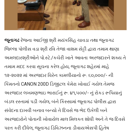
જૂનાગઢ
રેંજના આઈજી શ્રી મયંકસિંહ ચાવડા તથા જૂનાગઢ
જિલ્લા પોલીસ વડા શ્રી રવિ તેજા વાશમ સેટ્ટી દ્વારા તમામ થાણા
અમલદારશ્રીઓને પો.સ્ટે./કચેરી ખાતે આવતા અરજદારને શક્ય તે
તમામ મદદ કરવા સૂચના કરેલ હોય, જૂનાગઢ શહેરમાં માહે
૧૨-૨૦૨૨ માં અરજદાર વિરેન કામલીયાનો રૂ. ૬૦,૦૦૦/- ની
કિંમતનો CANON 200D ડિજીટલ કેમેરા ખોવાઈ ગયેલ તેમજ
અરજદાર લખમણભાઇ ભારાઈનું રૂ. ૪૧,૫૦૦/- નું રોકડ રૂપિયાનું
બંડલ રસ્તામાં પડી ગયેલ, બંને કિસ્સામાં જૂનાગઢ પોલીસ દ્વારા
સંવેદના દાખવી બનાવ બન્યો તે દિવસે જ ભેદ ઉકેલી બને
અરજદારોને પોતાની ખોવાયેલ માલ મિલકત શોધી અને તે જ દિવસે
પરત કરી દીધેલ, જૂનાગઢ ડિવિઝનના ડીવાયએસપી હિતેષ