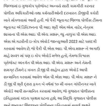
જિલ્લામાં ઇ ગુજકોપ પ્રોજેકટ અન્વયે સારી કામગીરી કરનાર
પોલીસ અધિકારીઓ તથા કર્મચારીઓની દરખાસ્ત ડીજીપી કચેરી
ખાતે મોકલવામાં આવી હતી. જે પૈકી જૂનાગઢ જિલ્લા પોલીસ ટીમના
જૂનાગઢ એ ડિવિઝનના પી.આઇ. શ્રી એમ.એમ. વાઢેર, નેત્રમ
શાખાના પી.એસ.આઇ. પી.એચ. મશરૂ, જુ. તાલુકા પી.એસ.આઇ.
એસ.એ.ગઢવીની ઇ-કોપ એવોર્ડ જાન્યુઆરી 2023 માટે પસંદગી
કરવામાં આવેલ છે, જે પૈકી પી.એસ.આઇ. પી.એચ.મશરૂ ને અગાઉ
માહે ૨૦૨૧ માં પણ ઇ કોપ એવોર્ડ મળેલ હતો, તેમજ વિશ્વાસ
પ્રોજેક્ટ અંતર્ગત પી.એસ.આઇ. પી.એચ. મશરૂ અને તેમની
સમગ્ર ટીમને ૮ વખત ડી.જી.પી સાહેબ દ્વારા એવોર્ડ આપી
સન્માનિત કરવામાં આવેલ એમ પી.એસ.આઇ. પી.એચ. મશરૂ ને
ડી.જી.પી શ્રી દ્રારા ફકત બે વર્ષમાં ૧૦ મી વખત ગાંધીનગર ખાતે
એવોર્ડ આપી સન્માનિત કરવામાં આવેલ, જે ગુજરાત પોલીસના
ઇતિહાસમાં કદાચ પ્રથમ ઘટના હશે, આ સિદ્ધિ ગુજરાત પોલીસ
અને જૂનાગઢ જિલ્લાના પોલીસના ઇતિહાસમાં સુવર્ણ અક્ષરે