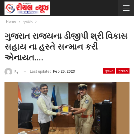
Home
ક્રાઇમ
ગુજરાત રાજ્યના ડીજીપી શ્રી વિકાસ
સહાય ના હસ્તે સન્માન કરી
એનાયત….
ક્રાઇમ
ગુજરાત
Last updated
Feb 25, 2023
By