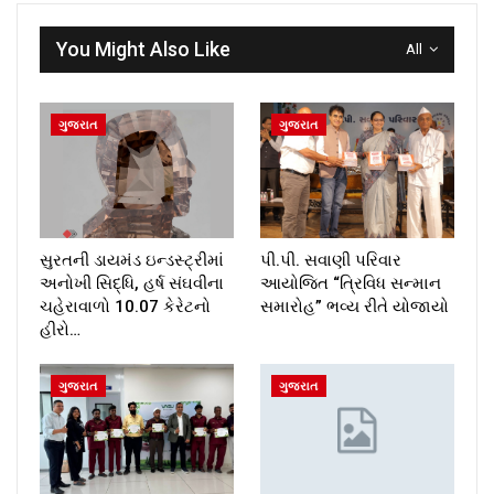
You Might Also Like
All
ગુજરાત
ગુજરાત
સુરતની ડાયમંડ ઇન્ડસ્ટ્રીમાં
પી.પી. સવાણી પરિવાર
અનોખી સિદ્ધિ, હર્ષ સંઘવીના
આયોજિત “ત્રિવિધ સન્માન
ચહેરાવાળો 10.07 કેરેટનો
સમારોહ” ભવ્ય રીતે યોજાયો
હીરો…
ગુજરાત
ગુજરાત