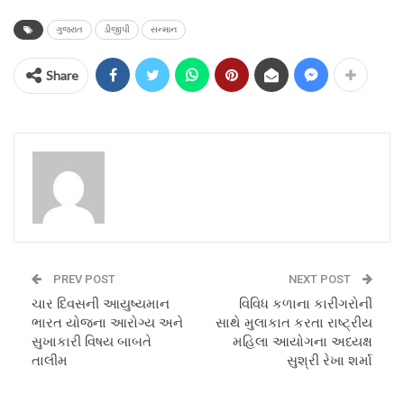
ગુજરાત
ડીજીપી
સન્માન
Share
PREV POST
NEXT POST
ચાર દિવસની આયુષ્યમાન
વિવિધ કળાના કારીગરોની
ભારત યોજના આરોગ્ય અને
સાથે મુલાકાત કરતા રાષ્ટ્રીય
સુખાકારી વિષય બાબતે
મહિલા આયોગના અધ્યક્ષ
તાલીમ
સુશ્રી રેખા શર્મા