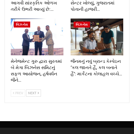
આગવી સાંસ્કૃતિક ઓળખ
સેન્ટર ખોલ્યું, ગુજરાતમાં
તરીકે ઉભરી આવ્યું છે:…
પોતાની હાજરી…
બિઝનેસ
બિઝનેસ
મેનેજમેન્ટ ગુરુ દ્વારા સુરતમાં
જૈનમનું નવું બ્રાન્ડ કેમ્પેઇન
બે મેગા બિઝનેસ સમિટનું
‘કલ જાનતે હૈં, કલ બનાતે
સફળ આયોજન, હર્ષવર્ધન
હૈં’: માર્કેટના કોલાહલ વચ્ચે…
જૈને…
PREV
NEXT