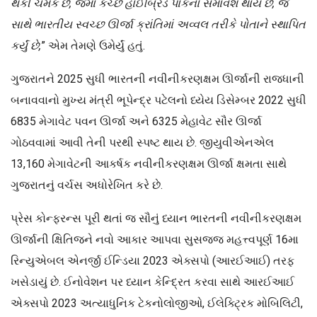
થકી ચમકે છે, જેમાં કચ્છ હાઈબ્રિડ પાર્કનો સમાવેશ થાય છે, જે
સાથે ભારતીય સ્વચ્છ ઊર્જા ક્રાંતિમાં અવ્વલ તરીકે પોતાને સ્થાપિત
કર્યું છે,
” એમ તેમણે ઉમેર્યું હતું.
ગુજરાતને 2025 સુધી ભારતની નવીનીકરણક્ષમ ઊર્જાની રાજધાની
બનાવવાનો મુખ્ય મંત્રી ભૂપેન્દ્ર પટેલનો ધ્યેય ડિસેમ્બર 2022 સુધી
6835 મેગાવેટ પવન ઊર્જા અને 6325 મેહાવેટ સૌર ઊર્જા
ગોઠવવામાં આવી તેની પરથી સ્પષ્ટ થાય છે. જીયુવીએનએલ
13,160 મેગાવેટની આકર્ષક નવીનીકરણક્ષમ ઊર્જા ક્ષમતા સાથે
ગુજરાતનું વર્ચસ અધોરેખિત કરે છે.
પ્રેસ કોન્ફરન્સ પૂરી થતાં જ સૌનું ધ્યાન ભારતની નવીનીકરણક્ષમ
ઊર્જાની ક્ષિતિજને નવો આકાર આપવા સુસજ્જ મહત્ત્વપૂર્ણ 16મા
રિન્યુએબલ એનર્જી ઈન્ડિયા 2023 એક્સપો (આરઈઆઈ) તરફ
ખસેડાયું છે. ઈનોવેશન પર ધ્યાન કેન્દ્રિત કરવા સાથે આરઈઆઈ
એક્સપો 2023 અત્યાધુનિક ટેકનોલોજીઓ, ઈલેક્ટ્રિક મોબિલિટી,