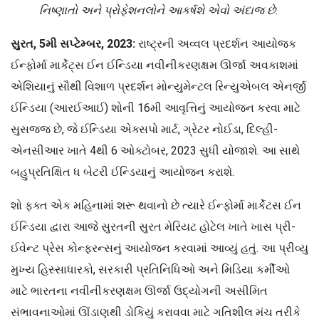
નિષ્ણાતો અને પ્રોફેશનલોને આકર્ષશે એવો અંદાજ છે.
સુરત, 5મી સપ્ટેમ્બર, 2023:
રાષ્ટ્રની અવ્વલ પ્રદર્શન આયોજક
ઈન્ફોર્મા માર્કેટ્સ ઈન ઈન્ડિયા નવીનીકરણક્ષમ ઊર્જા અવકાશમાં
એશિયાનું સૌથી વિશાળ પ્રદર્શન મોન્યુમેન્ટલ રિન્યુએબલ એનર્જી
ઈન્ડિયા (આરઈઆઈ) શોની 16મી આવૃત્તિનું આયોજન કરવા માટે
સુસજ્જ છે, જે ઈન્ડિયા એક્સપો માર્ટ, ગ્રેટર નોઈડા, દિલ્હી-
એનસીઆર ખાતે 4થી 6 ઓક્ટોબર, 2023 સુધી યોજાશે. આ સાથે
બહુપ્રતિક્ષિત ધ બેટરી ઈન્ડિયાનું આયોજન કરાશે.
શો ફક્ત એક મહિનામાં શરૂ થવાનો છે ત્યારે ઈન્ફોર્મા માર્કેટસ ઈન
ઈન્ડિયા દ્વારા આજે સુરતની સુરત મેરિયટ હોટેલ ખાતે ખાસ પ્રી-
ઈવેન્ટ પ્રેસ કોન્ફરન્સનું આયોજન કરવામાં આવ્યું હતું. આ પ્રીવ્યુ
મુખ્ય હિસ્સાધારકો, સરકારી પ્રતિનિધિઓ અને મિડિયા કર્મીઓ
માટે ભારતના નવીનીકરણક્ષમ ઊર્જા ઉદ્યોગની અસીમિત
સંભાવનાઓમાં ઊંડાણથી ડોકિયું કરાવવા માટે ગતિશીલ મંચ તરીકે