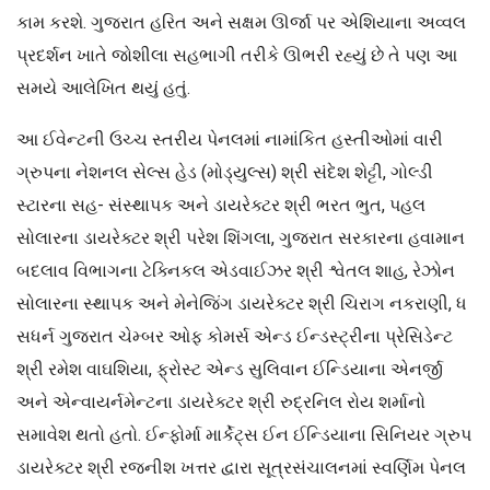
કામ કરશે. ગુજરાત હરિત અને સક્ષમ ઊર્જા પર એશિયાના અવ્વલ
પ્રદર્શન ખાતે જોશીલા સહભાગી તરીકે ઊભરી રહ્યું છે તે પણ આ
સમયે આલેખિત થયું હતું.
આ ઈવેન્ટની ઉચ્ચ સ્તરીય પેનલમાં નામાંકિત હસ્તીઓમાં વારી
ગ્રુપના નેશનલ સેલ્સ હેડ (મોડ્યુલ્સ) શ્રી સંદેશ શેટ્ટી, ગોલ્ડી
સ્ટારના સહ- સંસ્થાપક અને ડાયરેક્ટર શ્રી ભરત ભુત, પહલ
સોલારના ડાયરેક્ટર શ્રી પરેશ શિંગલા, ગુજરાત સરકારના હવામાન
બદલાવ વિભાગના ટેક્નિકલ એડવાઈઝર શ્રી શ્વેતલ શાહ, રેઝોન
સોલારના સ્થાપક અને મેનેજિંગ ડાયરેક્ટર શ્રી ચિરાગ નકરાણી, ધ
સધર્ન ગુજરાત ચેમ્બર ઓફ કોમર્સ એન્ડ ઈન્ડસ્ટ્રીના પ્રેસિડેન્ટ
શ્રી રમેશ વાઘશિયા, ફ્રોસ્ટ એન્ડ સુલિવાન ઈન્ડિયાના એનર્જી
અને એન્વાયર્નમેન્ટના ડાયરેક્ટર શ્રી રુદ્રનિલ રોય શર્માનો
સમાવેશ થતો હતો. ઈન્ફોર્મા માર્કેટ્સ ઈન ઈન્ડિયાના સિનિયર ગ્રુપ
ડાયરેક્ટર શ્રી રજનીશ ખત્તર દ્વારા સૂત્રસંચાલનમાં સ્વર્ણિમ પેનલ