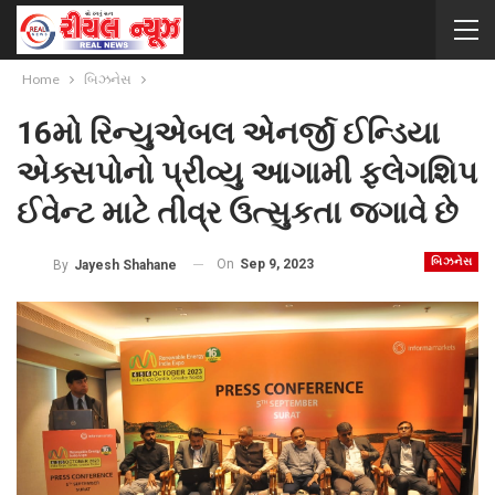
Home
બિઝનેસ
16મો રિન્યુએબલ એનર્જી ઈન્ડિયા
એક્સપોનો પ્રીવ્યુ આગામી ફ્લેગશિપ
ઈવેન્ટ માટે તીવ્ર ઉત્સુકતા જગાવે છે
બિઝનેસ
On
Sep 9, 2023
By
Jayesh Shahane