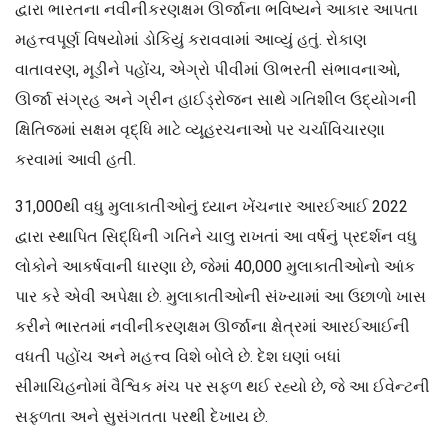
દ્વારા ભારતના નવીનીકરણક્ષમ ઊર્જાના ભવિષ્યને આકાર આપતા
મહત્ત્વપૂર્ણ વિષયોમાં ડોકિયું કરાવવામાં આવ્યું હતું. રોકાણ
વાતાવરણ, મૂડીને પહોંચ, એગ્રો પીવીમાં ઊભરતી સંભાવનાઓ,
ઊર્જા સંગ્રહ અને ગ્રીન હાઈડ્રોજન સાથે ગતિશીલ ઉદ્યોગની
ક્ષિતિજમાં સક્ષમ વૃદ્ધિ માટે વ્યૂહરચનાઓ પર ચર્ચાવિચારણા
કરવામાં આવી હતી.
31,000થી વધુ મુલાકાતીઓનું ધ્યાન ખેંચનાર આરઈઆઈ 2022
દ્વારા સ્થાપિત સિદ્ધિની ગતિને ચાલુ રાખતાં આ વર્ષનું પ્રદર્શન વધુ
લોકોને આકર્ષવાની ધારણા છે, જેમાં 40,000 મુલાકાતીઓનો આંક
પાર કરે એવી અપેક્ષા છે. મુલાકાતીઓની સંખ્યામાં આ ઉછાળો ખાસ
કરીને ભારતમાં નવીનીકરણક્ષમ ઊર્જાના ક્ષેત્રમાં આરઈઆઈની
વધતી પહોંચ અને મહત્ત્વ વિશે બોલે છે. દેશ ઘણાં બધાં
સીમાચિહનોમાં વૈશ્વિક મંચ પર સફળ થઈ રહ્યો છે, જે આ ઈવેન્ટની
સફળતા અને સુસંગતતા પરથી દેખાય છે.