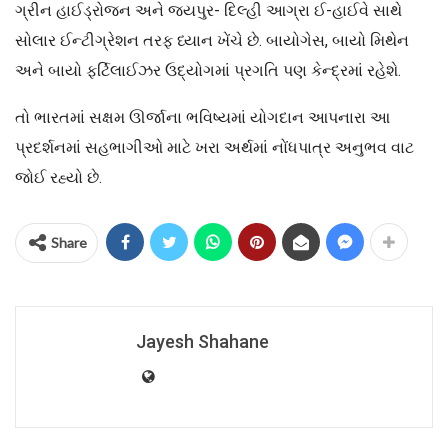
ગ્રીન હાઈડ્રોજન અને જયપુર- દિલ્હી આગ્રા ઈ-હાઈવે સાથે
સોલાર ઈન્ટીગ્રેશન તરફ ધ્યાન ખેંચે છે. બાયોગેસ, બાયો મિથેન
અને બાયો ફર્ટિલાઈઝર ઉદ્યોગમાં પ્રગતિ પણ કેન્દ્રમાં રહેશે.
તો ભારતમાં સક્ષમ ઊર્જાના ભવિષ્યમાં યોગદાન આપનારા આ
પ્રદર્શનમાં સહભાગીઓ માટે ખરા અર્થમાં નોંધપાત્ર અનુભવ વાટ
જોઈ રહ્યો છે.
Share
Jayesh Shahane