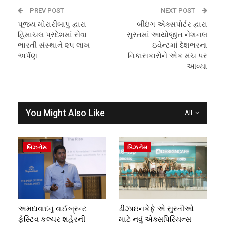
PREV POST
NEXT POST
પૂજ્ય મોરારીબાપુ દ્વારા
બીઇંગ એક્સપોર્ટર દ્વારા
હિમાચલ પ્રદેશમાં સેવા
સુરતમાં આયોજીત નેશનલ
ભારતી સંસ્થાને ૨૫ લાખ
ઇવેન્ટમાં દેશભરના
અર્પણ
નિકાસકારોને એક મંચ પર
આવ્યા
You Might Also Like
All
બિઝનેસ
બિઝનેસ
અમદાવાદનું વાઈબ્રન્ટ
ડીઝાઇનકેફે એ સુરતીઓ
ફેસ્ટિવ કલ્ચર શહેરની
માટે નવું એક્સપિરિયન્સ