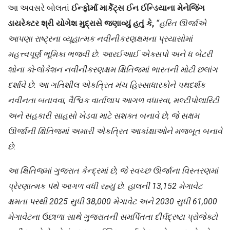
આ અવસરે બોલતાં
ઈન્ફોર્મા માર્કેટ્સ ઈન ઈન્ડિયાના મેનેજિંગ
ડાયરેક્ટર શ્રી યોગેશ મુદ્રાસે જણાવ્યું હતું કે,
“હરિત ઊર્જાએ
આપણા રાષ્ટ્રના વ્યૂહાત્મક નવીનીકરણક્ષમના પ્રયાસોમાં
મહત્ત્વપૂર્ણ ભૂમિકા ભજવી છે. આરઈઆઈ એક્સપો અને ધ બેટરી
શોના કો-લોકેશન નવીનીકરણક્ષમ ક્ષિતિજમાં ભારતની મોટી છલાંગ
દર્શાવે છે. આ ગતિશીલ એકત્રિત મંચ હિસ્સાધારકોને પથદર્શક
નવીનતા બતાવવા, વૈશ્વિક વાર્તાલાપ આગળ વધારવા, મલ્ટીપોલારિટી
અને સહકારી સાહસો ખેડવા માટે સશક્ત બનાવે છે, જે સક્ષમ
ઊર્જાની ક્ષિતિજમાં અમારી એકત્રિત આકાંક્ષાઓને મજબૂત બનાવે
છે.
આ ક્ષિતિજમાં ગુજરાત કેન્દ્રમાં છે, જે સ્વચ્છ ઊર્જાના વિસ્તરણમાં
પ્રેરણાત્મક પંથે આગળ વધી રહ્યું છે. હાલની 13,152 મેગાવેટ
ક્ષમતા પરથી 2025 સુધી 38,000 મેગાવેટ અને 2030 સુધી 61,000
મેગાવેટના ઉછાળા સાથે ગુજરાતની સમર્પિતતા દીર્ઘદ્રષ્ટા પ્રોજેક્ટો