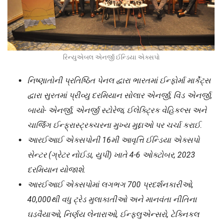
રિન્યુએબલ એનર્જી ઈન્ડિયા એક્સપો
નિષ્ણાતોની પ્રતિષ્ઠિત પેનલ દ્વારા ભારતમાં ઈન્ફોર્મા માર્કેટ્સ
દ્વારા સુરતમાં પ્રીવ્યુ દરમિયાન સોલાર એનર્જી, વિંડ એનર્જી,
બાયો- એનર્જી, એનર્જી સ્ટોરેજ, ઈલેક્ટ્રિક વેહિકલ્સ અને
ચાર્જિંગ ઈન્ફ્રાસ્ટ્રક્ચરના મુખ્ય મુદ્દાઓ પર ચર્ચા કરાઈ.
આરઈઆઈ એક્સપોની 16મી આવૃત્તિ ઈન્ડિયા એક્સપો
સેન્ટર (ગ્રેટર નોઈડા, યુપી) ખાતે 4-6 ઓક્ટોબર, 2023
દરમિયાન યોજાશે.
આરઈઆઈ એક્સપોમાં લગભગ 700 પ્રદર્શનકારીઓ,
40,000થી વધુ ટ્રેડ મુલાકાતીઓ અને માનવંતા નીતિના
ઘડવૈયાઓ, નિર્ણય લેનારાઓ, ઈન્ફ્લુએન્સરો, ટેક્નિકલ