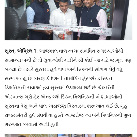
સુરત, એપ્રિલ 1:
આજકાલ વાળ ત્વચા સંબંધિત સમસ્યાઓથી
સામાન્ય બની છે તો યુવાઓથી માંડીને સૌ કોઈ આ માટે જાગૃત પણ
બન્યા છે. ત્યારે સુરતમાં હવે વાળ અને સ્કિનની સાંભળ લેવું વધુ
સરળ બન્યું છે. કારણ કે દેશની નામાંકિત હેર એન્ડ સ્કિન
ક્લિનિકની સેવાઓ હવે સુરતમાં ઉપલબ્ધ થઈ છે. ચેન્નઈની
એડવાન્સ ગ્રો હેર એન્ડ ગ્લો સ્કિન ક્લિનિકની બે શાખાઓની
સુરતના વેસુ અને પાલ અડાજણ વિસ્તારમાં શરૂઆત થઈ છે. ગૃહ
રાજ્યમંત્રી હર્ષ સંઘવીના હસ્તે આજરોજ આ બંને ક્લિનિકની શુભ
શરુઆત કરવામાં આવી હતી.