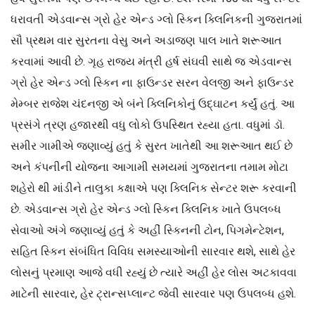
ધરાવતી એડવાન્સ ગ્રો હેર એન્ડ ગ્લો સ્કિન ક્લિનિકની ગુજરાતમાં
સૌ પ્રથમ વાર સુરતના વેસુ અને અડાજણ પાલ ખાતે શરૂઆત
કરવામાં આવી છે. ગૃહ રાજ્ય મંત્રી હર્ષ સંઘવી સાથે જ એડવાન્સ
ગ્રો હેર એન્ડ ગ્લો સ્કિન ના ફાઉન્ડર સરન વેલજી અને ફાઉન્ડર
મેમ્બર રાજેશ ચંદનજી એ બંને ક્લિનિકોનું ઉદ્ઘાટન કર્યું હતું. આ
પ્રસંગે ત્રણ હજારથી વધુ લોકો ઉપસ્થિત રહ્યા હતા. વધુમાં ડૉ.
સમીર ગામીએ જણાવ્યું હતું કે સુરત ખાતેથી આ શરૂઆત થઈ છે
અને કંપનીની યોજના આગામી સમયમાં ગુજરાતના તમામ મોટા
શહેરો થી માંડીને તાલુકા કક્ષાએ પણ ક્લિનિક સેન્ટર શરૂ કરવાની
છે. એડવાન્સ ગ્રો હેર એન્ડ ગ્લો સ્કિન ક્લિનિક ખાતે ઉપલબ્ધ
સેવાઓ અંગે જણાવ્યું હતું કે અહીં સ્કિનની ટોન, પિગમેન્ટેશન,
સહિત સ્કિન સંબંધિત વિવિધ સમસ્યાઓની સારવાર થશે, સાથે હેર
લોસનું પ્રમાણ આજે વધી રહ્યું છે ત્યારે અહીં હેર લોસ અટકાવવા
માટેની સારવાર, હેર ટ્રાન્સપ્લાન્ટ જેવી સારવાર પણ ઉપલબ્ધ હશે.