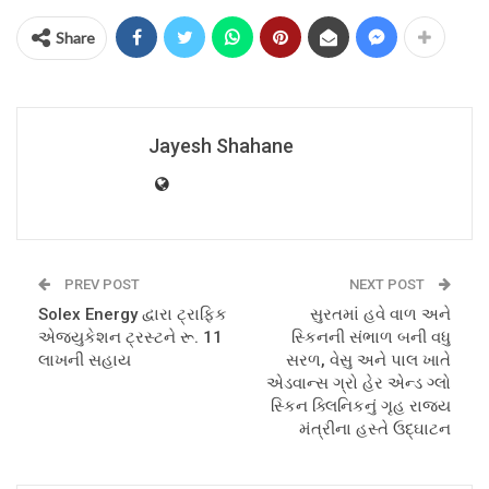
Share
Jayesh Shahane
PREV POST
NEXT POST
Solex Energy દ્વારા ટ્રાફિક
સુરતમાં હવે વાળ અને
એજ્યુકેશન ટ્રસ્ટને રૂ. 11
સ્કિનની સંભાળ બની વધુ
લાખની સહાય
સરળ, વેસુ અને પાલ ખાતે
એડવાન્સ ગ્રો હેર એન્ડ ગ્લો
સ્કિન ક્લિનિકનું ગૃહ રાજ્ય
મંત્રીના હસ્તે ઉદ્ઘાટન