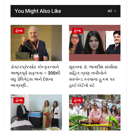
You Might Also Like
All
હેલ્થ
હેલ્થ
ડૉક્ટરપ્રેન્યોર કોન્ફરન્સને
સુરતના ડૉ. જગદીશ સખીયા
અભૂતપૂર્વ સફળતા – 300થી
સહિત ત્રણ તબીબોને
વધુ ડેલિગેટ્સ અને દેશના
સસ્પેન્ડ કરવાના હુકમ પર
અગ્રણી…
હાઈકોર્ટનો સ્ટે
હેલ્થ
હેલ્થ