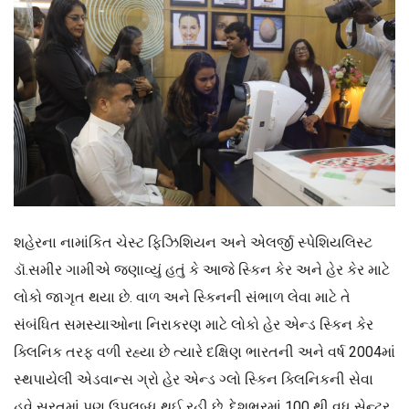
શહેરના નામાંકિત ચેસ્ટ ફિઝિશિયન અને એલર્જી સ્પેશિયલિસ્ટ
ડૉ.સમીર ગામીએ જણાવ્યું હતું કે આજે સ્કિન કેર અને હેર કેર માટે
લોકો જાગૃત થયા છે. વાળ અને સ્કિનની સંભાળ લેવા માટે તે
સંબંધિત સમસ્યાઓના નિરાકરણ માટે લોકો હેર એન્ડ સ્કિન કેર
ક્લિનિક તરફ વળી રહ્યા છે ત્યારે દક્ષિણ ભારતની અને વર્ષ 2004માં
સ્થપાયેલી એડવાન્સ ગ્રો હેર એન્ડ ગ્લો સ્કિન ક્લિનિકની સેવા
હવે સુરતમાં પણ ઉપલબ્ધ થઈ રહી છે. દેશભરમાં 100 થી વધુ સેન્ટર