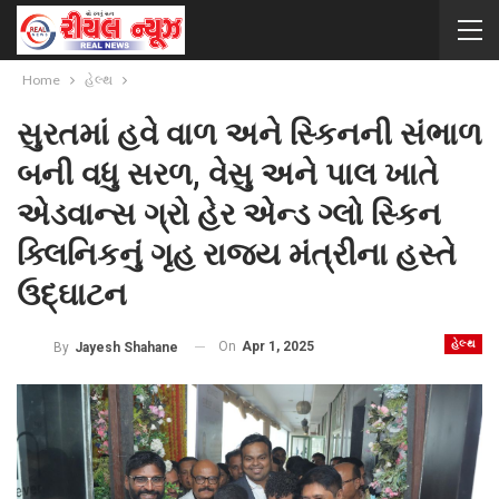
Home
હેલ્થ
સુરતમાં હવે વાળ અને સ્કિનની સંભાળ
બની વધુ સરળ, વેસુ અને પાલ ખાતે
એડવાન્સ ગ્રો હેર એન્ડ ગ્લો સ્કિન
ક્લિનિકનું ગૃહ રાજ્ય મંત્રીના હસ્તે
ઉદ્ઘાટન
હેલ્થ
On
Apr 1, 2025
By
Jayesh Shahane