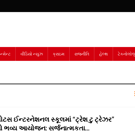
્મેન્ટ
વીડિયો ન્યુઝ
ક્રાઇમ
રાજનીતિ
હેલ્થ
ટેકનોલોજ
ોટસ ઈન્ટરનેશનલ સ્કૂલમાં “ટ્રેશ ટુ ટ્રેઝર”
તિનો ભવ્ય આયોજન: સર્જનાત્મકતા…