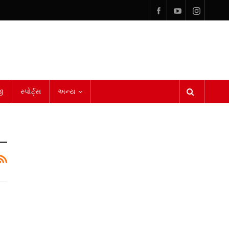
ી
સ્પોર્ટ્સ
અન્ય