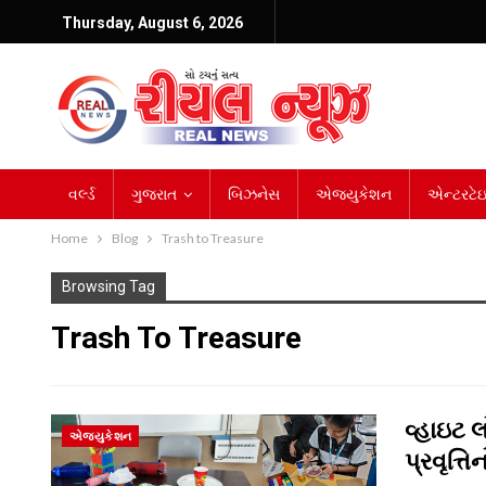
Thursday, August 6, 2026
વર્લ્ડ
ગુજરાત
બિઝનેસ
એજ્યુકેશન
એન્ટરટેઇન
Home
Blog
Trash to Treasure
Browsing Tag
Trash To Treasure
વ્હાઇટ લ
એજ્યુકેશન
પ્રવૃત્