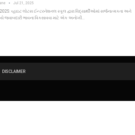
hane
Jul 21, 2025
2025: વ્હાઇટ લોટસ ઈન્ટરનેશનલ સ્કૂલ દ્વારા વિદ્યાર્થીઓમાં સર્જનાત્મકતા અને
રત્યે જવાબદારી ભાવના વિકસાવવા માટે એક અનોખી…
DISCLAIMER