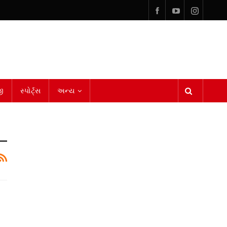
ી
સ્પોર્ટ્સ
અન્ય