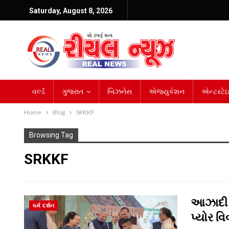
Saturday, August 8, 2026
વર્લ્ડ
ગુજરાત
બિઝનેસ
એજ્યુકેશન
એન્ટરટેઇન
Home
Blog
SRKKF
Browsing Tag
SRKKF
આઝાદી 
ધર્મ દર્શન
પ્યોર વ