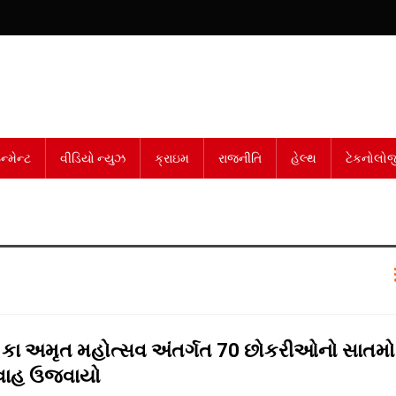
્મેન્ટ
વીડિયો ન્યુઝ
ક્રાઇમ
રાજનીતિ
હેલ્થ
ટેકનોલોજ
કા અમૃત મહોત્સવ અંતર્ગત 70 છોકરીઓનો સાતમો
િવાહ ઉજવાયો