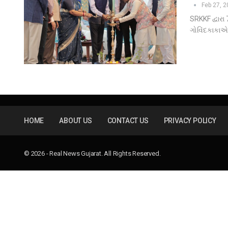
Feb 27, 
SRKKF દ્વાર
ગોવિંદકાકાએ 
HOME
ABOUT US
CONTACT US
PRIVACY POLICY
© 2026 - Real News Gujarat. All Rights Reserved.