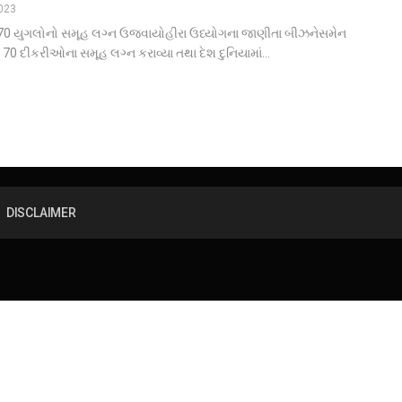
2023
ા 70 યુગલોનો સમૂહ લગ્ન ઉજવાયોહીરા ઉધ્યોગના જાણીતા બીઝનેસમેન
70 દીકરીઓના સમૂહ લગ્ન કરાવ્યા તથા દેશ દુનિયામાં
…
DISCLAIMER