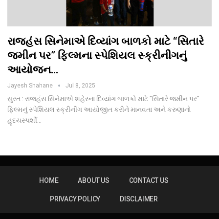
રાજહંસ સિનેમાએ દિવ્યાંગ બાળકો માટે “સિતારે
જમીન પર” ફિલ્મના સ્પેશિયલ સ્ક્રીનીંગનું
આયોજન…
Jayesh Shahane
Jul 8, 2025
સુરત : રાજહંસ સિનેમાએ શહેરના દિવ્યાંગ બાળકો માટે "સિતારે જમીન પર"
ફિલ્મનું સ્પેશિયલ સ્ક્રીનીંગ આયોજીત કરીને માનવતા અને કરુણાનો
હૃદયસ્પર્શી…
HOME
ABOUT US
CONTACT US
PRIVACY POLICY
DISCLAIMER