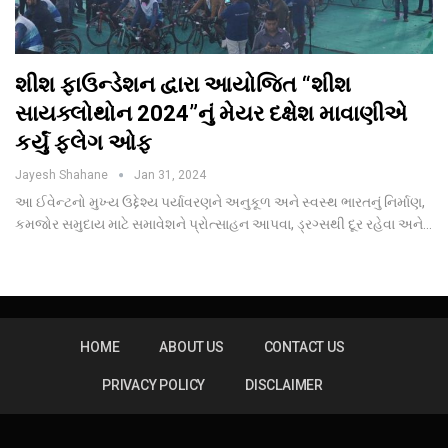
શીશ ફાઉન્ડેશન દ્વારા આયોજિત “શીશ
સાયક્લોથોન 2024”નું મેયર દક્ષેશ માવાણીએ
કર્યું ફ્લેગ ઓફ
Jayesh Shahane
Jan 31, 2024
આ ઈવેન્ટનો મુખ્ય ઉદ્દેશ્ય પર્યાવરણને અનુકૂળ અને સ્વસ્થ ભારતનું નિર્માણ,
કમજોર સમુદાય માટે સમાવેશને પ્રોત્સાહન આપવા, ડ્રગ્સથી દૂર રહેવા અને…
HOME
ABOUT US
CONTACT US
PRIVACY POLICY
DISCLAIMER