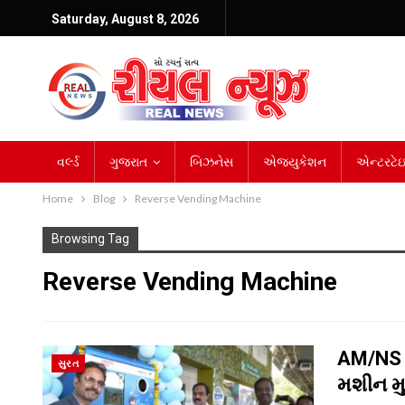
Saturday, August 8, 2026
વર્લ્ડ
ગુજરાત
બિઝનેસ
એજ્યુકેશન
એન્ટરટેઇન
Home
Blog
Reverse Vending Machine
Browsing Tag
Reverse Vending Machine
AM/NS In
સુરત
મશીન મુ