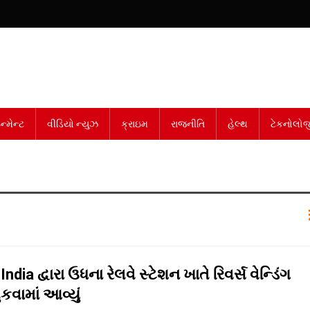
્મેન્ટ
વીડિયો ન્યુઝ
ક્રાઇમ
રાજનીતિ
હેલ્થ
ટેકનોલોજ
dia દ્વારા ઉધના રેલવે સ્ટેશન ખાતે રિવર્સ વેન્ડિંગ
કવામાં આવ્યું