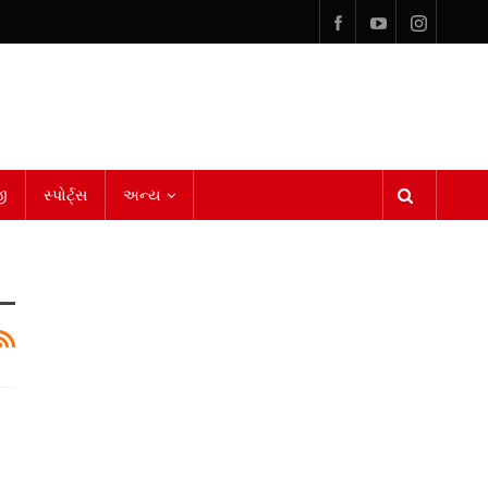
ી
સ્પોર્ટ્સ
અન્ય