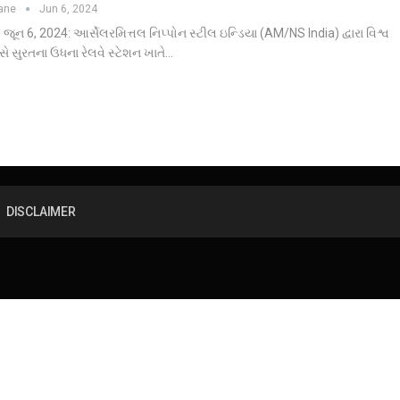
hane
Jun 6, 2024
 જૂન 6, 2024: આર્સેલરમિત્તલ નિપ્પોન સ્ટીલ ઇન્ડિયા (AM/NS India) દ્વારા વિશ્વ
સે સુરતના ઉધના રેલવે સ્ટેશન ખાતે…
DISCLAIMER