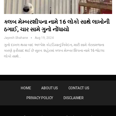
ક્લબ મેમ્બરશીપના નામે 16 લોકો સાથે લાખોની
ઠગાઈ, ચાર સામે ગુનો નોંધાયો
Jayesh Shahane
Aug 19, 2024
ગુનો દાખલ થયા બાદ અલ્પેશ કોટડિયાનું નિવેદન, મારી સામે ગેરસમજના
કારણે ફરીયાદ થઈ છે સુરત. શહેરમાં ક્લબ મેમ્બર શિપના નામે 16 જેટલા
લોકો સાથે…
HOME
ABOUT US
CONTACT US
PRIVACY POLICY
DISCLAIMER