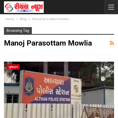
Home
Blog
Manoj Parasottam Mowlia
Browsing Tag
Manoj Parasottam Mowlia
ગુજરાત