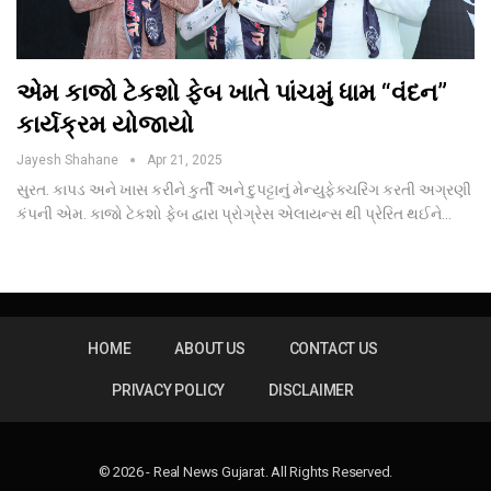
એમ કાજો ટેકશો ફેબ ખાતે પાંચમું ધામ “વંદન”
કાર્યક્રમ યોજાયો
Jayesh Shahane
Apr 21, 2025
સુરત. કાપડ અને ખાસ કરીને કુર્તી અને દુપટ્ટાનું મેન્યુફેક્ચરિંગ કરતી અગ્રણી
કંપની એમ. કાજો ટેકશો ફેબ દ્વારા પ્રોગ્રેસ એલાયન્સ થી પ્રેરિત થઈને…
HOME
ABOUT US
CONTACT US
PRIVACY POLICY
DISCLAIMER
© 2026 - Real News Gujarat. All Rights Reserved.