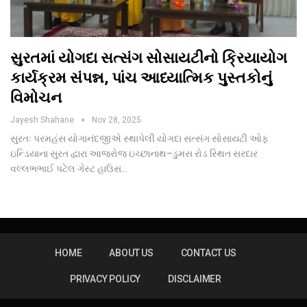
સુરતમાં યોગદા સત્સંગ સોસાયટીનો ક્રિયાયોગ
કાર્યક્રમ સંપન્ન, પાંચ આધ્યાત્મિક પુસ્તકોનું
વિમોચન
Jayesh Shahane
Nov 28, 2025
સુરતઃ પરમહંસ યોગાનંદજીએ સ્થાપેલી યોગદા સત્સંગ સોસાયટી ઓફ
ઇન્ડિયાના સુરત દ્વારા આજરોજ ઇચ્છાનાથ–ડુમસ રોડ સ્થિત સરદાર
વલ્લભભાઈ પટેલ ગેસ્ટ હાઉસ…
HOME
ABOUT US
CONTACT US
PRIVACY POLICY
DISCLAIMER