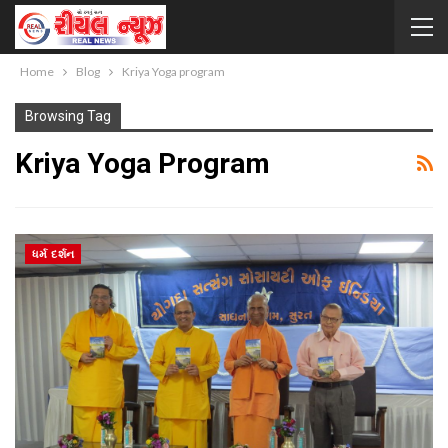
Home
Blog
Kriya Yoga program
Browsing Tag
Kriya Yoga Program
ધર્મ દર્શન