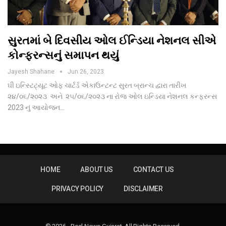
સુરતમાં બે દિવસીય ઓલ ઈન્ડિયા નેશનલ સીએ
કોન્ફરન્સનું સમાપન થયું
Jayesh Shahane
Jun 26, 2023
ઘી ઇન્સ્ટિટ્યૂટ ઓફ ચાર્ટર્ડ એકાઉન્ટન્ટ સુરત બ્રાન્ચ દ્વારા તારીખ
૨૪/૦૬/૨૦૨૩ અને ૨૫/૦૬/૨૦૨૩ ના રોજ ઓલ ઇન્ડિયા નેશનલ કન્ફરન્સ
2023 નું આયોજન…
HOME
ABOUT US
CONTACT US
PRIVACY POLICY
DISCLAIMER