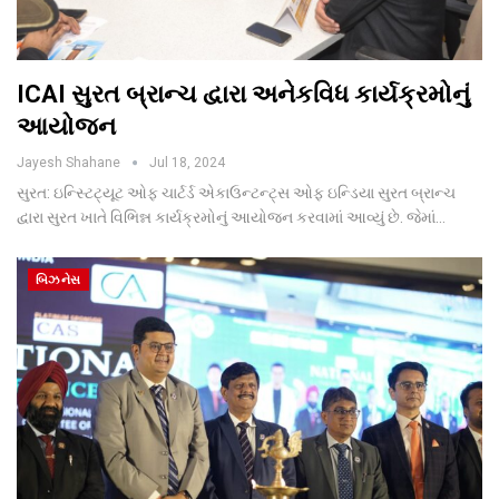
ICAI સુરત બ્રાન્ચ દ્વારા અનેકવિધ કાર્યક્રમોનું
આયોજન
Jayesh Shahane
Jul 18, 2024
સુરત: ઇન્સ્ટિટ્યૂટ ઓફ ચાર્ટર્ડ એકાઉન્ટન્ટ્સ ઓફ ઇન્ડિયા સુરત બ્રાન્ચ
દ્વારા સુરત ખાતે વિભિન્ન કાર્યક્રમોનું આયોજન કરવામાં આવ્યું છે. જેમાં…
બિઝનેસ