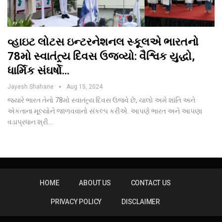
વ્હાઇટ લોટસ ઇન્ટરનેશનલ સ્કૂલએ ભારતનો
78મો સ્વાતંત્ર્ય દિવસ ઉજવ્યો: વૈશ્વિક યુદ્ધો,
ધાર્મિક સંઘર્ષો…
Jayesh Shahane
Aug 15, 2024
જ્યારે ભારત તેનો 78મો સ્વાતંત્ર્ય દિવસ ઉજવે છે, ચાલો અમે શાંતિ અને
એકતાના મૂલ્યોને જાળવવાનો સંકલ્પ કરીએ. આપણે ભારત અને આપણા
વડાપ્રધાન શ્રી…
HOME
ABOUT US
CONTACT US
PRIVACY POLICY
DISCLAIMER