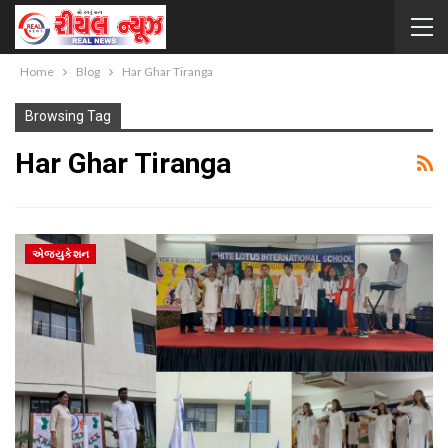
Home
Blog
Har Ghar Tiranga
Browsing Tag
Har Ghar Tiranga
એજ્યુકેશન