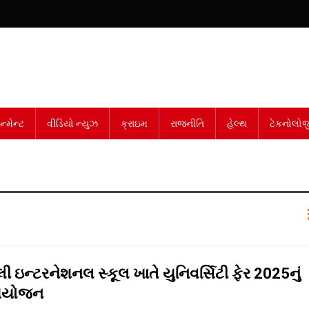
્મેન્ટ
વીડિયો ન્યુઝ
ક્રાઇમ
રાજનીતિ
હેલ્થ
ટેકનોલોજ
ેલી ઇન્ટરનેશનલ સ્કૂલ ખાતે યુનિવર્સિટી ફેર 2025નું
આયોજન