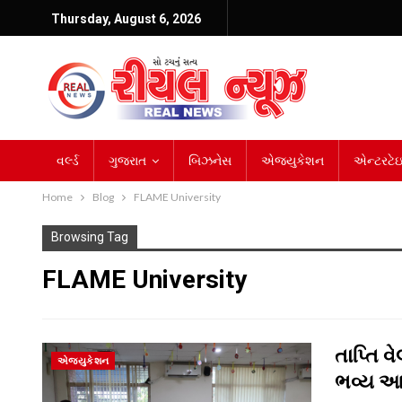
Thursday, August 6, 2026
વર્લ્ડ
ગુજરાત
બિઝનેસ
એજ્યુકેશન
એન્ટરટેઇન
Home
Blog
FLAME University
Browsing Tag
FLAME University
તાપ્તિ વ
એજ્યુકેશન
ભવ્ય 