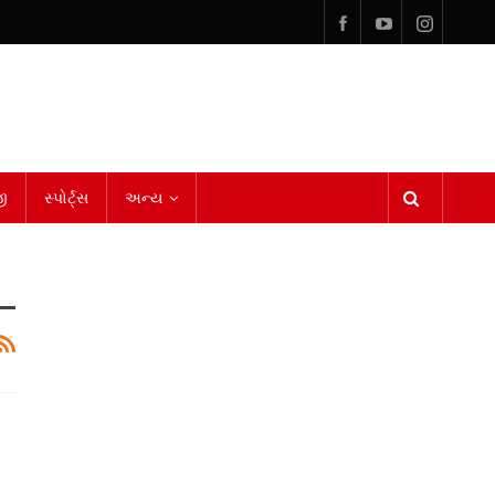
ી
સ્પોર્ટ્સ
અન્ય