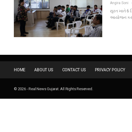
Angira Soni
સુરત ખાતે 6 
આયોજન કરવામ
HOME
ABOUT US
CONTACT US
PRIVACY POLICY
© 2026 - Real News Gujarat. All Rights Reserved.