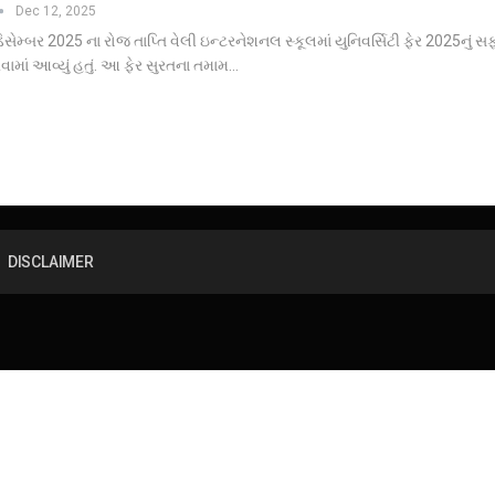
Dec 12, 2025
ડિસેમ્બર 2025 ના રોજ તાપ્તિ વેલી ઇન્ટરનેશનલ સ્કૂલમાં યુનિવર્સિટી ફેર 2025નું 
ાં આવ્યું હતું. આ ફેર સુરતના તમામ…
DISCLAIMER