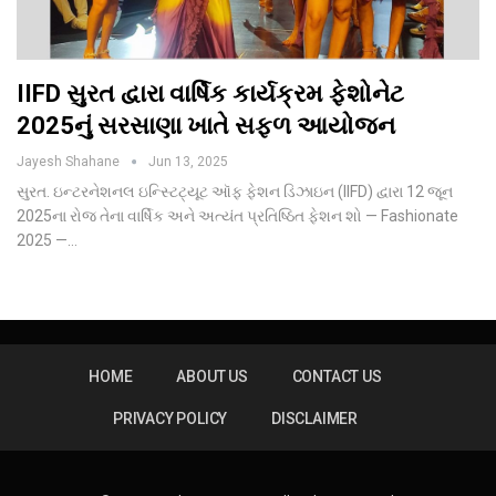
IIFD સુરત દ્વારા વાર્ષિક કાર્યક્રમ ફેશોનેટ
2025નું સરસાણા ખાતે સફળ આયોજન
Jayesh Shahane
Jun 13, 2025
સુરત. ઇન્ટરનેશનલ ઇન્સ્ટિટ્યૂટ ઑફ ફેશન ડિઝાઇન (IIFD) દ્વારા 12 જૂન
2025ના રોજ તેના વાર્ષિક અને અત્યંત પ્રતિષ્ઠિત ફેશન શો — Fashionate
2025 —…
HOME
ABOUT US
CONTACT US
PRIVACY POLICY
DISCLAIMER