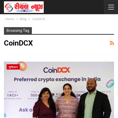
Home
Blog
CoinDCX
Browsing Tag
CoinDCX
ગુજરાત