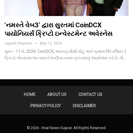
‘નમસ્તે વેબ3’ દ્વારા સુરતમાં CoinDCX
પાયોનિયર્સ ક્રિપ્ટો ઇન્વેસ્ટમેન્ટ અવેરનેસ
Jayesh Shahane
May 13, 2024
સુરત - 11 મે, 2024: CoinDCX, ભારતનું સૌથી મોટું અને પ્રથમ FIU રજિસ્ટર્ડ
ક્રિપ્ટો એક્સચેન્જ, નમસ્તે વેબ3ના નવમા પ્રકરણનું આયોજન કરે છે, જે…
HOME
ABOUT US
CONTACT US
PRIVACY POLICY
DISCLAIMER
© 2026 - Real News Gujarat. All Rights Reserved.