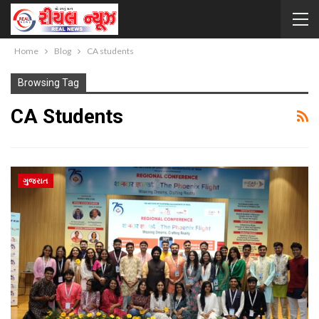
Home
Blog
CA students
Browsing Tag
CA Students
ગુજરાત