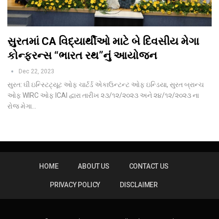
સુરતમાં CA વિદ્યાર્થીઓ માટે બે દિવસીય મેગા
કોન્ફરન્સ “ભારત રથ”નું આયોજન
Dec 22, 2023
સુરત: ઘી ઇન્સ્ટિટ્યૂટ ઓફ ચાર્ટર્ડ એકાઉન્ટન્ટ ઓફ ઇન્ડિયા, સુરત બ્રાન્ચ
ઓફ WIRC ઓફ ICAI દ્વારા તારીખ ૨૩/૧૨/૨૦૨૩ અને ૨૪/૧૨/૨૦૨૩ ના
રોજ મેગા…
HOME
ABOUT US
CONTACT US
PRIVACY POLICY
DISCLAIMER