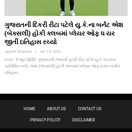
ગુજરાતની દિકરી રીટા પટેલે યુ.કે.ના બર્નટ એશ
(બેક્સલી) હોકી ક્લબમાં પ્લેયર ઓફ ધ યર
જીતી ઇતિહાસ રચ્યો
Jayesh Shahane
Jun 14, 2025
લંડન : 9 જૂન 2025: ગુજરાતની તેજસ્વી પુત્રી રીટા પટેલે યુ.કે. લંડનના
પ્રતિષ્ઠિત બર્નટ એશ (બેક્સલી) હોકી ક્લબમાં પલેયર ઓફ ધ યર બનીને
ઇતિહાસ…
HOME
ABOUT US
CONTACT US
PRIVACY POLICY
DISCLAIMER