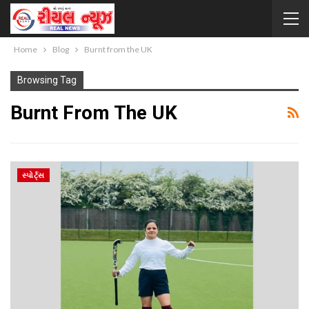
Home
Blog
Burnt from the UK
Browsing Tag
Burnt From The UK
સ્પોર્ટ્સ